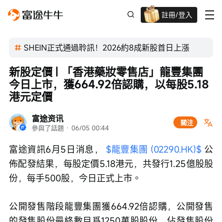
註冊/登入
迎新驚喜賞 股票/BTC等任你揀!
SHEIN正式通過聆訊！2026約8成新股首日上漲
新股定價 | 「香港藥妝零售店」龍豐集團
今日上市，獲664.92倍認購，以每股5.18
港元定價
富途资讯
關注
參與了話題
 · 
06/05 00:44
富途資訊6月5日消息， 
$龍豐集團 (02290.HK)$
 公
佈配發結果，每股定價5.18港元，共發行1.25億股股
份，每手500股，今日正式上市。
公開發售階段龍豐集團獲664.92倍認購，公開發售
的發售股份最終數目爲1250萬股股份，佔發售股份