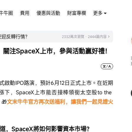
牛牛圈
費用
優惠與活動
財富專欄
更多
太空迎反轉行情？
2332萬次瀏覽 · 2444篇内容
關注SpaceX上市，參與活動贏好禮！
正式啟動IPO路演，預計6月12日正式上市。在近期
SpaceX上市能否接棒領銜太空股to the 
🎁
文末牛牛官方再次送福利，讓我們一起見證火
道，SpaceX將如何影響資本市場？