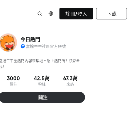
註冊/登入
下載
今日熱門
富途牛牛社區官方賬號
富途牛牛圈熱門內容聚集地。想上熱門嗎？快點@
我！
3000
42.5萬
67.3萬
關注
粉絲
來訪
關注