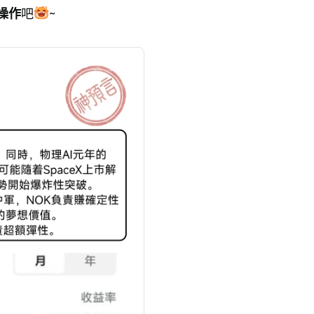
操作
吧
~