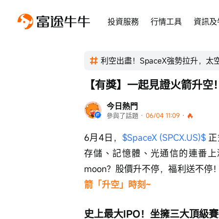
投資服務
行情工具
資訊及
利空出盡！SpaceX強勢拉升，
【有獎】一起見證火箭升空！
今日熱門
參與了話題
 · 
06/04 11:09
 · 
6月4日，
$SpaceX (SPCX.US)$
 
存儲、記憶體、光通信的連番上漲下，
moon？股價升不停，福利送不停！
箭「升空」時刻~
史上最大IPO！坐擁三大頂級賽