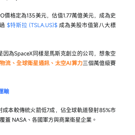
PO價格定為135美元，估值1.77萬億美元，成為史
過 
$特斯拉 (TSLA.US)$
 成為美股市值第八大標
是因為SpaceX同樣是馬斯克創立的公司，想象空
物流、全球衛星通訊、太空AI算力
三個萬億級賽
運輸
射成本較傳統火箭低7成，佔全球軌道發射85%市
覆蓋 NASA、各國軍方與商業衛星企業。