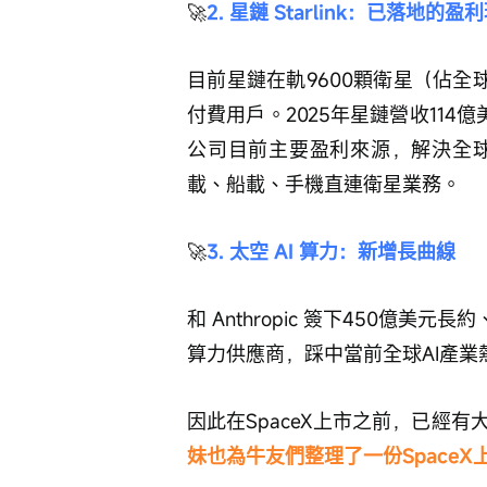
🚀
2. 星鏈 Starlink：已落地的盈
目前星鏈在軌9600顆衛星（佔全球
付費用戶。2025年星鏈營收114
公司目前主要盈利來源，解決全球
載、船載、手機直連衛星業務。
🚀
3. 太空 AI 算力：新增長曲線
和 Anthropic 簽下450億
算力供應商，踩中當前全球AI產
因此在SpaceX上市之前，已經
妹也為牛友們整理了一份Space