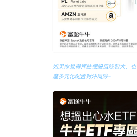
如果你覺得押註個股風險較大，也
產多元化配置對沖風險~