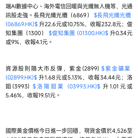
端AI數據中心、海外電信回暖與光纖無人機等，光通
訊股走強。長飛光纖光纜（6869） 
$長飛光纖光纜 
(06869.HK)$
 升22.6元或10.75%，收報232.8元；俊
知集團（1300） 
$俊知集團 (01300.HK)$
 升0.34元
或9%，收報4.1元。
資源股則隨大市反彈，紫金(2899) 
$紫金礦業 
(02899.HK)$
 升1.68元或5.13%，收報34.44元；洛
鉬(3993) 
$洛陽鉬業 (03993.HK)$
 升1.01元或
5.46%，收報19.51元。
國際黃金價格今日進一步回穩，現貨金價於4,526至