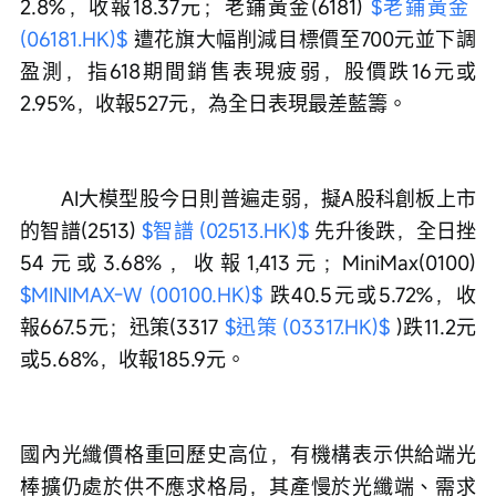
2.8%，收報18.37元；老鋪黃金(6181) 
$老鋪黃金 
(06181.HK)$
 遭花旗大幅削減目標價至700元並下調
盈測，指618期間銷售表現疲弱，股價跌16元或
2.95%，收報527元，為全日表現最差藍籌。
　　AI大模型股今日則普遍走弱，擬A股科創板上市
的智譜(2513) 
$智譜 (02513.HK)$
 先升後跌，全日挫
54元或3.68%，收報1,413元；MiniMax(0100) 
$MINIMAX-W (00100.HK)$
 跌40.5元或5.72%，收
報667.5元；迅策(3317 
$迅策 (03317.HK)$
 )跌11.2元
或5.68%，收報185.9元。
國內光纖價格重回歷史高位，有機構表示供給端光
棒擴仍處於供不應求格局，其產慢於光纖端、需求