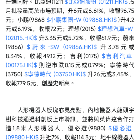
普遍向好。比亞迪(1211 
$比亞迪股份 (01211.HK)$
 )5
月批發量高於市場預期，升6元或6.61%，收報96.75
元；小鵬(9868 
$小鵬集團-W (09868.HK)$
 )升4.2
元或6.19%，收報72元；理想(2015) 
$理想汽車-W 
(02015.HK)$
 升3.35元或5.72%，收報61.9元；蔚來
(9866) 
$蔚來-SW (09866.HK)$
 升3.78元或
8.34%，收報49.12元；吉利(0175) 
$吉利汽車 
(00175.HK)$
 則逆市跌0.15元或0.79%；寧德時代
(3750) 
$寧德時代 (03750.HK)$
 升26元或3.45%，
收報779.5元，創歷史新高。
　　人形機器人板塊亦見亮點，內地機器人龍頭宇
樹科技通過科創板上市聆訊，並將與英偉達合作打
造1.8米人形機器人，優必選(9880) 
$優必選 
(09880.HK)$
 升近7%，收報114.3元；地平線機器人