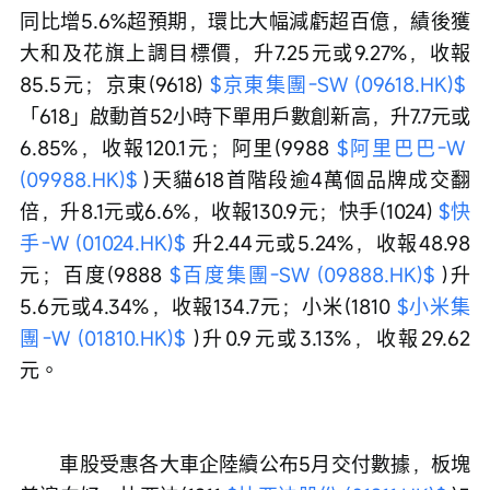
同比增5.6%超預期，環比大幅減虧超百億，績後獲
大和及花旗上調目標價，升7.25元或9.27%，收報
85.5元；京東(9618) 
$京東集團-SW (09618.HK)$
「618」啟動首52小時下單用戶數創新高，升7.7元或
6.85%，收報120.1元；阿里(9988 
$阿里巴巴-W 
(09988.HK)$
 )天貓618首階段逾4萬個品牌成交翻
倍，升8.1元或6.6%，收報130.9元；快手(1024) 
$快
手-W (01024.HK)$
 升2.44元或5.24%，收報48.98
元；百度(9888 
$百度集團-SW (09888.HK)$
 )升
5.6元或4.34%，收報134.7元；小米(1810 
$小米集
團-W (01810.HK)$
 )升0.9元或3.13%，收報29.62
元。
　　車股受惠各大車企陸續公布5月交付數據，板塊