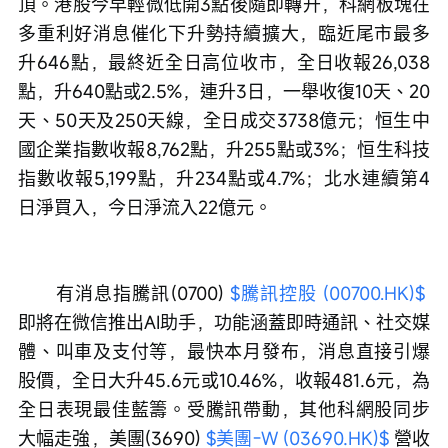
頂。港股今早輕微低開3點後隨即轉升，科網板塊在
多重利好消息催化下升勢持續擴大，臨近尾市最多
升646點，最終近全日高位收市，全日收報26,038
點，升640點或2.5%，連升3日，一舉收復10天、20
天、50天及250天線，全日成交3738億元；恒生中
國企業指數收報8,762點，升255點或3%；恒生科技
指數收報5,199點，升234點或4.7%；北水連續第4
日淨買入，今日淨流入22億元。
　　有消息指騰訊(0700) 
$騰訊控股 (00700.HK)$
即將在微信推出AI助手，功能涵蓋即時通訊、社交媒
體、叫車及支付等，最快本月發布，消息直接引爆
股價，全日大升45.6元或10.46%，收報481.6元，為
全日表現最佳藍籌。受騰訊帶動，其他科網股同步
大幅走強，美團(3690) 
$美團-W (03690.HK)$
 營收