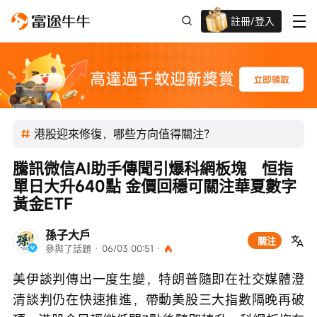
註冊/登入
迎新驚喜賞 股票/BTC等任你揀!
港股迎來修復，哪些方向值得關注？
騰訊微信AI助手傳聞引爆科網板塊　恒指
單日大升640點 金價回穩可關注華夏數字
黃金ETF
孫子大戶
關注
參與了話題
 · 
06/03 00:51
 · 
美伊談判傳出一度生變，特朗普隨即在社交媒體澄
清談判仍在快速推進，帶動美股三大指數隔晚再破