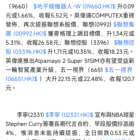
（9660） 
$地平線機器人-W (09660.HK)$
 升0.09
元或1.66%，收報5.52元。英偉達COMPUTEX重磅
發佈，再次提振聯想系股價，聯想(0992) 
$聯想集
團 (00992.HK)$
 獲麥格理上調目標價，升1.34元或
5.31%，收報26.58元；聯想控股（3396） 
$聯想控
股 (03396.HK)$
 升1.71元或10.35%，收報18.23元。
英偉達推出Alpamayo 2 Super 51SIM亦有望受益新
一輪智駕產業升級，五一視界（6651 
$五一視界 
(06651.HK)$
 ）大升22.15元或22.48%，收報120.7
元。
　　李寧(2331) 
$李寧 (02331.HK)$
 宣布與NBA球星
Stephen Curry簽署長期代言合約，早段股價炒高逾
4%，惟消息未能持續提振，全日倒跌0.53元或