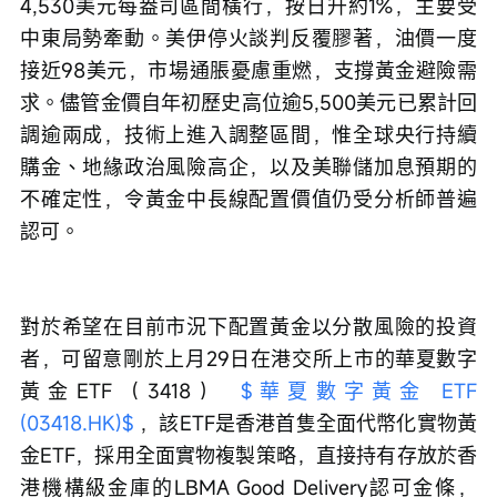
4,530美元每盎司區間橫行，按日升約1%，主要受
中東局勢牽動。美伊停火談判反覆膠著，油價一度
接近98美元，市場通脹憂慮重燃，支撐黃金避險需
求。儘管金價自年初歷史高位逾5,500美元已累計回
調逾兩成，技術上進入調整區間，惟全球央行持續
購金、地緣政治風險高企，以及美聯儲加息預期的
不確定性，令黃金中長線配置價值仍受分析師普遍
認可。
對於希望在目前市況下配置黃金以分散風險的投資
者，可留意剛於上月29日在港交所上市的華夏數字
黃金ETF（3418） 
$華夏數字黃金 ETF 
(03418.HK)$
 ，該ETF是香港首隻全面代幣化實物黃
金ETF，採用全面實物複製策略，直接持有存放於香
港機構級金庫的LBMA Good Delivery認可金條，