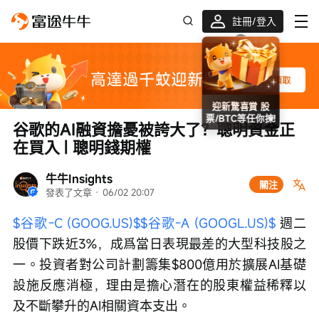
註冊/登入
迎新驚喜賞 股票/BTC等任你揀!
谷歌的AI融資擔憂被誇大了？聰明資金正
在買入 | 聰明錢期權
牛牛Insights
關注
發表了文章
 · 
06/02 20:07
$谷歌-C (GOOG.US)$
$谷歌-A (GOOGL.US)$
 週二
股價下跌近3%，成爲當日表現最差的大型科技股之
一。投資者對公司計劃籌集$800億用於擴展AI基礎
設施反應消極，理由是擔心潛在的股東權益稀釋以
及不斷攀升的AI相關資本支出。