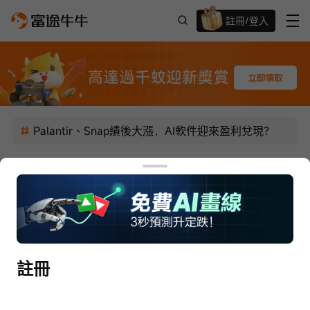
註冊/登入
迎新驚喜賞 股票/BTC等任你揀!
Palantir、Snap績後大漲，AI軟件迎來盈利兌現？
Leverage Shares
關注
參與了話題
 · 
06/02 11:28
 · 
Nvidia GTC 大會和軟件股走勢 (NOW, 
PANW, SNOW, PLTR......)
註冊