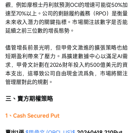
觀，例如摩根士丹利就預測OCI的增速可能從50%加
速至70%以上。公司的剩餘履約義務（RPO）是衡量
未來收入潛力的關鍵指標。市場關注該數字是否能
延續之前三位數的增長態勢。
儘管增長前景光明，但甲骨文激進的擴張策略也給
短期盈利帶來了壓力。爲擴建數據中心以滿足AI需
求，甲骨文計劃在2026財年投入約500億美元的資
本支出，這導致公司自由現金流爲負，市場將關注
管理層對此的規劃。
三、賣方期權策略
1、Cash Secured Put
賣出1張 
$甲骨文 (ORCL.US)$
 20260618 210Put，