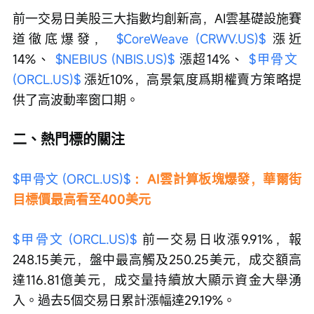
前一交易日美股三大指數均創新高，AI雲基礎設施賽
道徹底爆發， 
$CoreWeave (CRWV.US)$
 漲近
14%、 
$NEBIUS (NBIS.US)$
 漲超14%、 
$甲骨文 
(ORCL.US)$
 漲近10%，高景氣度爲期權賣方策略提
供了高波動率窗口期。
二、熱門標的關注
$甲骨文 (ORCL.US)$
 ：AI雲計算板塊爆發，華爾街
目標價最高看至400美元
$甲骨文 (ORCL.US)$
 前一交易日收漲9.91%，報
248.15美元，盤中最高觸及250.25美元，成交額高
達116.81億美元，成交量持續放大顯示資金大舉湧
入。過去5個交易日累計漲幅達29.19%。