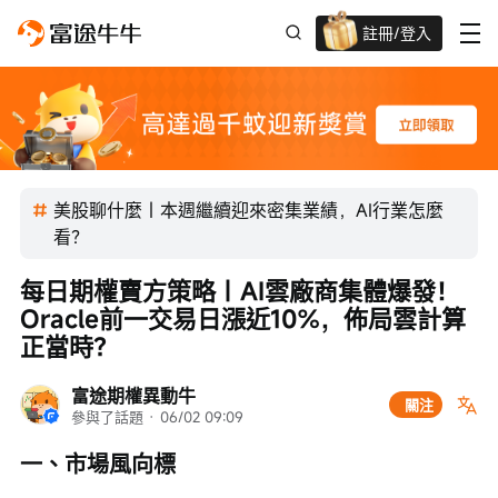
註冊/登入
迎新驚喜賞 股票/BTC等任你揀!
美股聊什麼｜本週繼續迎來密集業績，AI行業怎麼
看？
每日期權賣方策略｜AI雲廠商集體爆發！
Oracle前一交易日漲近10%，佈局雲計算
正當時？
富途期權異動牛
關注
參與了話題
 · 
06/02 09:09
一、市場風向標