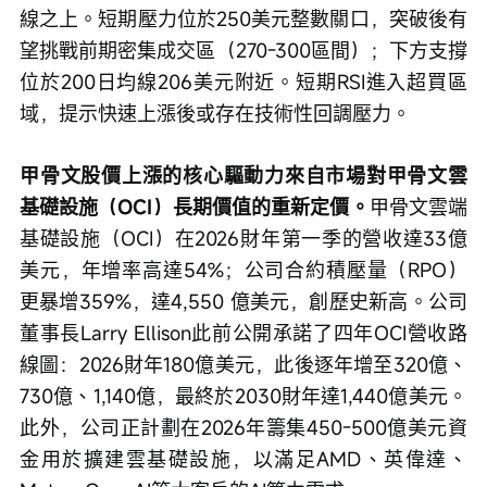
線之上。短期壓力位於250美元整數關口，突破後有
望挑戰前期密集成交區（270-300區間）；下方支撐
位於200日均線206美元附近。短期RSI進入超買區
域，提示快速上漲後或存在技術性回調壓力。
甲骨文股價上漲的核心驅動力來自市場對甲骨文雲
基礎設施（OCI）長期價值的重新定價。
甲骨文雲端
基礎設施（OCI）在2026財年第一季的營收達33億
美元，年增率高達54%；公司合約積壓量（RPO）
更暴增359%，達4,550 億美元，創歷史新高。公司
董事長Larry Ellison此前公開承諾了四年OCI營收路
線圖：2026財年180億美元，此後逐年增至320億、
730億、1,140億，最終於2030財年達1,440億美元。
此外，公司正計劃在2026年籌集450-500億美元資
金用於擴建雲基礎設施，以滿足AMD、英偉達、