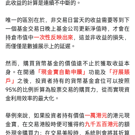
此收益的計算是連續不中斷的。
唯一的區別在於，非交易日當天的收益需要等到下
一個基金交易日晚上基金公司更新淨值時，才會在
持倉市值中
一次性反映出來
，這並非收益的損失，
而僅僅是數據展示上的延遲。
然而，購買貨幣基金的價值遠不止於獲取收益本
身。在開通
「現金寶自動申贖」
功能及
「孖展賬
戶」
之後，投資者持有的貨幣基金倉位可以按照
95%的比例折算為股票交易的購買力，從而實現資
金利用效率的最大化。
舉例來說，如果投資者持有價值
一萬港元
的港元現
金寶，在交易港股時便可獲得約
九千五百港元
的額
外現金購買力；在交易美股時，系統則會將其折算