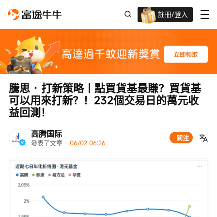
註冊/登入
迎新驚喜賞 股票/BTC等任你揀!
騰思 · 打新策略丨點買貨基最賺？買貨基
可以用來打新？！232個交易日的萬元收
益回測！
高腾国际
關注
發表了文章
 · 
06/02 06:26