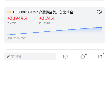
MF
HK0000584752
高騰微金美元貨幣基金
+3.1949%
+3.74%
七日年化
近一年漲幅
更新
2026/05/31
6
3
搶沙發
$SpaceX (SPCX.US)$
$標普500指數 (.SPX.US)$
$納