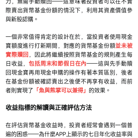
力，無需手動贖回——這意味著投資者可以在不實
際賣出貨幣基金份額的情況下，利用其資產價值參
與新股認購。
一個非常值得肯定的設計在於，當投資者使用現金
寶額度進行打新期間，對應的貨幣基金份額
並未被
實際贖回
，因此將繼續按照貨幣基金的規則產生每
日收益，
包括周末和節假日在內
——這與先手動贖
回現金寶再用現金申購的操作有著本質區別，後者
在基金份額被確認賣出之後便不再享有收益，而前
者則實現了
「魚與熊掌可以兼得」
的效果。
收益指標的解讀與正確評估方法
在評估貨幣基金收益時，投資者經常會遇到一個普
遍的困惑——為什麼APP上顯示的七日年化收益率與