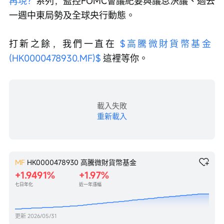
再現？
系列，監控FOMC會議紀要與議息決議、過去
一週中東局勢及全球央行動態。
打新之餘，我們一直在 
$高騰微財貨幣基金 
(HK0000478930.MF)$
 這裡等你。
載入失敗
重新載入
MF
HK0000478930
高騰微財貨幣基金
+1.9491%
+1.97%
七日年化
近一年漲幅
更新
2026/05/31