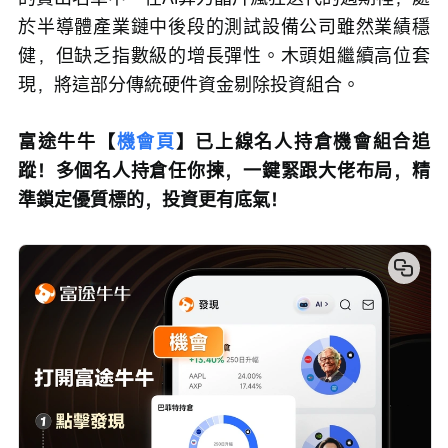
於半導體產業鏈中後段的測試設備公司雖然業績穩
健，但缺乏指數級的增長彈性。木頭姐繼續高位套
現，將這部分傳統硬件資金剔除投資組合。
富途牛牛【
機會頁
】已上線名人持倉機會組合追
蹤！多個名人持倉任你揀，一鍵緊跟大佬布局，精
準鎖定優質標的，投資更有底氣！