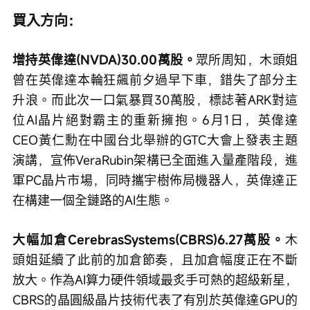
買入方向：
增持英偉達(NVDA)30.00萬股。
眾所周知，木頭姐
曾在英偉達本輪狂飆前夕過早下車，錯失了部分主
升浪。而此次一口氣暴買30萬股，標誌著ARK對這
位AI晶片絕對霸主的重新擁抱。6月1日，英偉達
CEO黃仁勳在中國台北舉辦的GTC大會上發表主題
演講，宣佈VeraRubin架構已全面進入量產階段，進
軍PC晶片市場，同時攜宇樹佈局機器人，英偉達正
在構建一個全鏈路的AI生態。
大幅加倉CerebrasSystems(CBRS)6.27萬股。
木
頭姐延續了此前的加倉節奏，且加倉幅度正在不斷
放大。作為AI算力硬件領域最炙手可熱的超級新星，
CBRS的晶圓級晶片技術代表了有別於英偉達GPU的