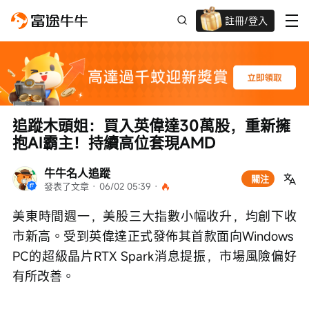
註冊/登入
迎新驚喜賞 股票/BTC等任你揀!
追蹤木頭姐：買入英偉達30萬股，重新擁
抱AI霸主！持續高位套現AMD
牛牛名人追蹤
關注
發表了文章
 · 
06/02 05:39
 · 
美東時間週一，美股三大指數小幅收升，均創下收
市新高。受到英偉達正式發佈其首款面向Windows 
PC的超級晶片RTX Spark消息提振，市場風險偏好
有所改善。