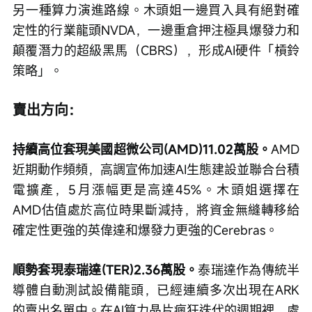
另一種算力演進路線。木頭姐一邊買入具有絕對確
定性的行業龍頭NVDA，一邊重倉押注極具爆發力和
顛覆潛力的超級黑馬（CBRS），形成AI硬件「槓鈴
策略」。
賣出方向：
持續高位套現美國超微公司(AMD)11.02萬股。
AMD
近期動作頻頻，高調宣佈加速AI生態建設並聯合台積
電擴產，5月漲幅更是高達45%。木頭姐選擇在
AMD估值處於高位時果斷減持，將資金無縫轉移給
確定性更強的英偉達和爆發力更強的Cerebras。
順勢套現泰瑞達(TER)2.36萬股。
泰瑞達作為傳統半
導體自動測試設備龍頭，已經連續多次出現在ARK
的賣出名單中。在AI算力晶片瘋狂迭代的週期裡，處