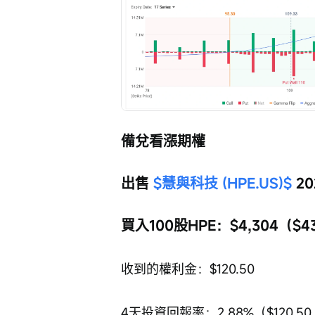
備兌看漲期權
出售 
$慧與科技 (HPE.US)$
 2
買入100股HPE：$4,304（$43.
收到的權利金：$120.50
4天投資回報率：2.88%（$120.50 ÷