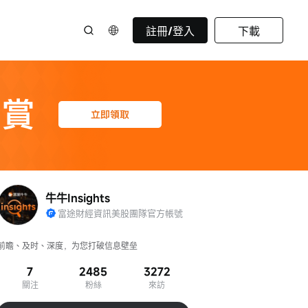
註冊/登入
下載
牛牛Insights
富途財經資訊美股團隊官方帳號
前瞻、及时、深度，为您打破信息壁垒
7
2485
3272
關注
粉絲
來訪