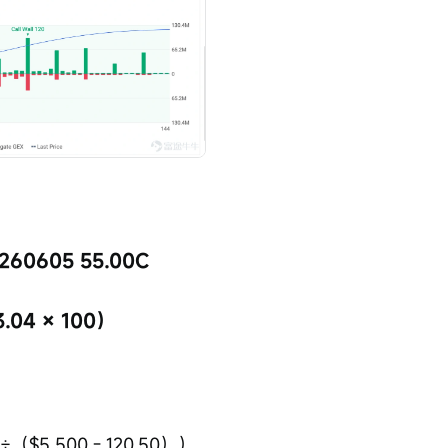
0260605 55.00C
04 × 100）
（$5,500 - 120.50））