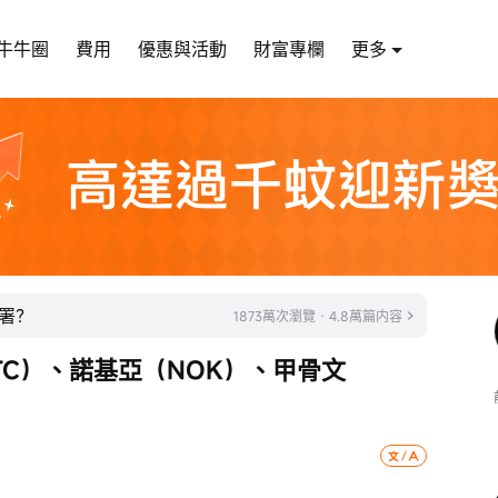
牛牛圈
費用
優惠與活動
財富專欄
更多
署？
1873萬次瀏覽 · 4.8萬篇内容
TC）、諾基亞（NOK）、甲骨文