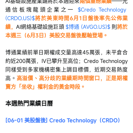
AI基礎設施產業鏈將於本週迎來
兩個重磅業績
——光
通信板塊龍頭企業之一 
$Credo Technology 
(CRDO.US)$
將於美東時間6月1日盤後率先公佈業
績，
AI網絡基礎設施巨頭 
$博通 (AVGO.US)$
 則
將於
本週三（6月3日）美股交易盤後壓軸登場。
博通業績前單日期權成交量高達45萬張，未平倉合
約近200萬張，IV已攀升至高位；Credo Technology
同樣受到多家機構密集上調目標價，近期交易熱度
高。
高溢價、高分歧的業績期時間窗口，正是期權
賣方「坐收」權利金的黃金時段。
本週熱門業績日曆
[06-01 美股盤後] Credo Technology（CRDO）