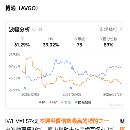
博通（AVGO）
IV/HV=1.57x是
本週溢價倍數最高的標的之一
——歷
史波動率僅39%，而市場對未來定價高達61.3%，
這