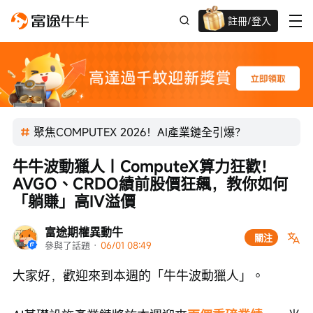
註冊/登入
迎新驚喜賞 股票/BTC等任你揀!
聚焦COMPUTEX 2026！AI產業鏈全引爆？
牛牛波動獵人｜ComputeX算力狂歡！
AVGO、CRDO績前股價狂飆，教你如何
「躺賺」高IV溢價
富途期權異動牛
關注
參與了話題
 · 
06/01 08:49
大家好，歡迎來到本週的「牛牛波動獵人」。