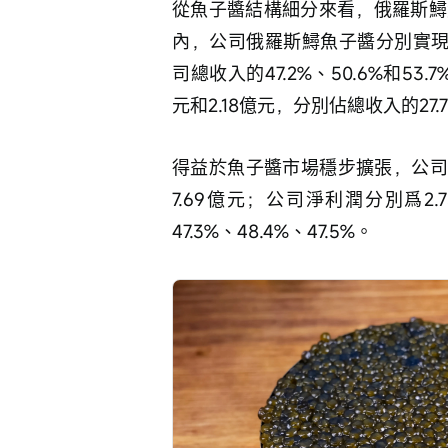
從魚子醬結構細分來看，俄羅斯鱘
內，公司俄羅斯鱘魚子醬分別實現收入
司總收入的47.2%、50.6%和53
元和2.18億元，分別佔總收入的27.7%
得益於魚子醬市場穩步擴張，公司在
7.69億元；公司淨利潤分別爲2.
47.3%、48.4%、47.5%。