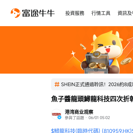
投資服務
行情工具
資訊及
SHEIN正式通過聆訊！2026約8
魚子醬龍頭鱘龍科技四次折
港湾商业观察
參與了話題
 · 
06/01 05:02
$鱘龍科技(臨時代碼) (810959.HK)