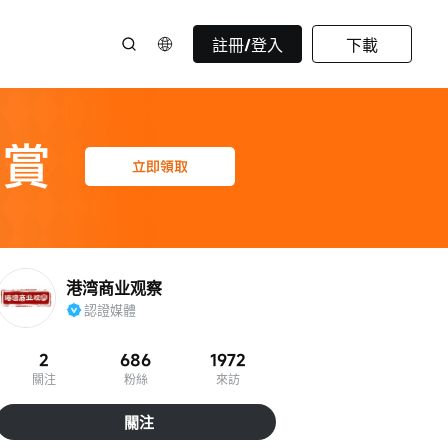
註冊/登入
下載
港湾商业观察
認證媒體
2
686
1972
關注
粉絲
來訪
關注