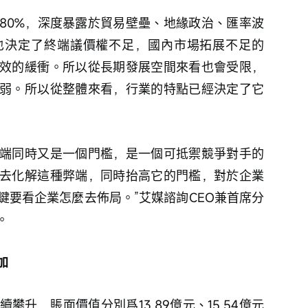
80%，深度暴露於貿易壁壘、地緣政治、匯率波
也決定了終端議價權不足，國內市場拓展不足的
效的緩衝。所以從長期發展空間來看也會受限，
弱。所以從整體來看，行業的特點已經決定了它
端同時又是一個門檻，是一個可抵禦競爭對手的
去化解這種弊端，同時抬高它的門檻，對於企業
鍵要看企業怎麼去佈局。”艾媒諮詢CEO兼首席分
。
加
升，賬面價值分別爲13.89億元、15.54億元