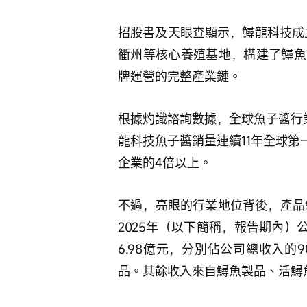
招股書及天眼查顯示，鱘龍科技成
衢州等核心養殖基地，構建了鱘魚
牌運營的完整產業鏈。
根據灼識諮詢數據，全球魚子醬行業前
龍科技魚子醬銷量連續11年全球第一
企業的4倍以上。
不過，亮眼的行業地位背後，產品
2025年（以下簡稱，報告期內）公
6.98億元，分別佔公司總收入的90
品。其餘收入來自鱘魚製品、活鱘