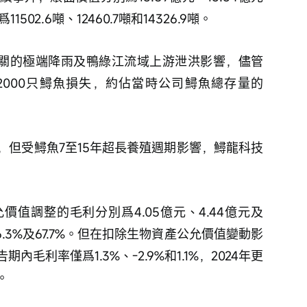
502.6噸、12460.7噸和14326.9噸。
風相關的極端降雨及鴨綠江流域上游泄洪影響，儘管
000只鱘魚損失，約佔當時公司鱘魚總存量的
，但受鱘魚7至15年超長養殖週期影響，鱘龍科技
值調整的毛利分別爲4.05億元、4.44億元及
66.3%及67.7%。但在扣除生物資產公允價值變動影
毛利率僅爲1.3%、-2.9%和1.1%，2024年更
。