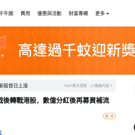
牛牛圈
費用
優惠與活動
財富專欄
更多
成新股首日上漲
9647萬次瀏覽 · 2.1萬篇内容
戟後轉戰港股，數億分紅後再募資補流
$