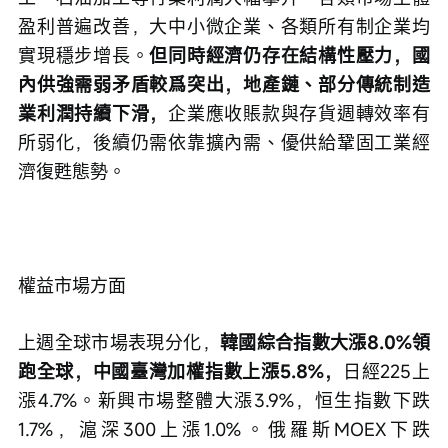
盈利普遍改善，大中小微企業、各類所有制企業均
實現穩步增長。
但同時經濟仍存在結構性壓力，國
內供強需弱矛盾較爲突出，地產鏈、部分傳統制造
業利潤持續下滑，
企業應收賬款與存貨週轉效率有
所弱化，後續仍需依靠擴內需、優供給鞏固工業經
濟復甦態勢。
權益市場方面
上週全球市場表現分化，
韓國綜合指數大漲8.0%領
跑全球，中國臺灣加權指數上漲5.8%，
日經225上
漲4.7%。新興市場整體大漲3.9%，恒生指數下跌
1.7%，滬深300上漲1.0%。俄羅斯MOEX下跌