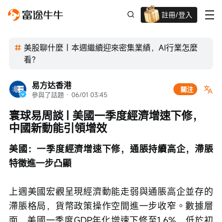
註冊/登入
迎新驚喜賞 股票/BTC等任你揀!
美股聊什麼｜本週繼續迎來密集業績，AI行業怎麼
看？
易方达香港
關注
參與了話題
 · 
06/01 03:45
寰球易周談 | 美國一季度經濟增速下修，
中國新動能引領增效
美國：一季度經濟增速下修，通脹持續高企，滯脹
特徵進一步凸顯
上週美國宏觀呈現經濟動能走弱與通脹高企並存的
滯脹格局，貨幣政策操作空間進一步收窄。數據層
面，美國一季度GDP年化增速下修至1.6%，低於初