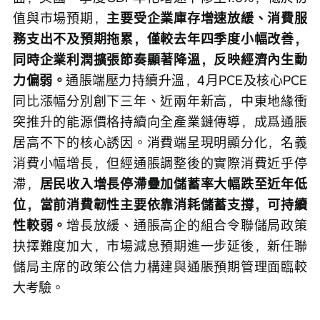
值與市場預期，
主要受企業庫存增速放緩、消費服
務支出不及預期拖累，僅較去年四季度小幅改善，
同時企業利潤擴張節奏顯著降溫，反映經濟內生動
力偏弱。
通脹端壓力持續升溫，4月PCE及核心PCE
同比漲幅分別創下三年、近兩年新高，中東地緣衝
突推升的能源價格持續向全產業鏈傳導，成爲通脹
居高不下的核心誘因。消費端呈現明顯分化，名義
消費小幅增長，但經通脹調整後的實際消費近乎停
滯，
居民收入增長停滯疊加儲蓄率大幅跌至近年低
位，當前消費韌性主要依靠消耗儲蓄支撐，可持續
性較弱。
增長放緩、通脹高企的組合令聯儲局政策
抉擇難度加大，市場減息預期進一步延後，新任聯
儲局主席的政策公信力構建與通脹預期管理面臨較
大考驗。