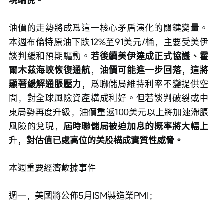
現端倪。
油價的走勢將成爲這一核心矛盾演化的關鍵變量。
本週布倫特原油下跌12%至91美元/桶，主要受美伊
談判緩和預期驅動。
若後續美伊達成正式協議、霍
爾木茲海峽恢復通航，油價可能進一步回落，這將
顯著緩解通脹壓力，
爲聯儲局維持利率不變提供空
間，對全球風險資產構成利好。但若談判破裂或中
東局勢再度升級，油價重返100美元以上將加速滯脹
風險的兌現，
屆時聯儲局被迫加息的概率將大幅上
升，對估值已處高位的美股構成實質性威脅。
本週重要經濟數據事件
週一，美國將公佈5月ISM製造業PMI；