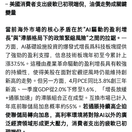
– 
美國消費者支出疲軟已初現端倪，油價走勢成關鍵
變量
當前海外市場的核心矛盾在於"AI驅動的盈利增
長"與"滯脹格局下的政策緊縮風險"之間的拉鋸。
一
方面，AI基礎設施投資的爆發式增長爲科技板塊提供
了強勁的盈利支撐，信息技術板塊年初至今累計上
漲37.5%。這種由產業革命驅動的盈利增長具有較強
的持續性，使得美股在面對宏觀逆風時仍能維持創
新高的走勢。但另一方面，4月PCE同比3.8%創三年
新高、一季度GDP從2.0%下修至1.6%，「增長放緩
+通脹加速」的滯脹組合正在成型。互換市場已計入
年底前聯儲局加息概率約55%。
若通脹持續高企迫
使聯儲局轉向加息，高利率環境將對除AI以外的廣
泛經濟領域形成更大壓力，消費者支出的疲軟已初