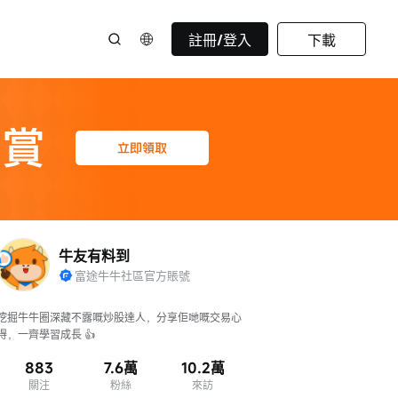
註冊/登入
下載
牛友有料到
富途牛牛社區官方賬號
挖掘牛牛圈深藏不露嘅炒股達人，分享佢哋嘅交易心
得，一齊學習成長 👍
883
7.6萬
10.2萬
關注
粉絲
來訪