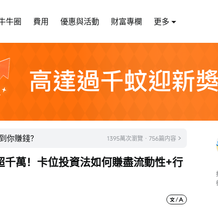
牛牛圈
費用
優惠與活動
財富專欄
更多
到你賺錢？
1395萬次瀏覽 · 756篇内容
超千萬！卡位投資法如何賺盡流動性+行