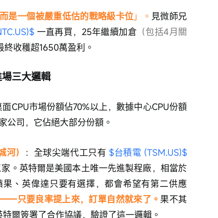
而是一個被嚴重低估的戰略級卡位
」。
見微師兄
TC.US)$
 一直再買，25年繼續加倉
（包括4月關
最終收穫超1650萬盈利。
進場三大邏輯
面CPU市場份額佔70%以上，數據中心CPU份額
有兩家公司，它佔絕大部分份額。
城河）
：全球尖端代工只有 
$台積電 (TSM.US)$
三家。英特爾是美國本土唯一先進製程廠，相當於
蘋果、英偉達只要有選擇，都會希望有第二供應
——只要良率提上來，訂單自然就來了。
果不其
英特爾簽署了合作協議，驗證了這一邏輯。