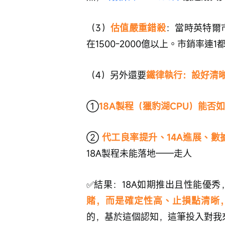
（3）
估值嚴重錯殺
：當時英特爾市
在1500-2000億以上。市銷率
（4）另外還要
鐵律執行：設好清
①
18A製程（獵豹湖CPU）能否
② 
代工良率提升、14A進展、數
18A製程未能落地——走人
✅結果：18A如期推出且性能優
賭，而是確定性高、止損點清晰
的，基於這個認知，這筆投入對我