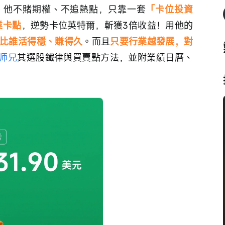
，他不賭期權、不追熱點，只靠一套
「卡位投資
業卡點
，逆勢卡位英特爾，斬獲3倍收益！用他的
比誰活得穩、賺得久
。而且
只要行業越發展，對
师兄
其選股鐵律與買賣點方法，並附業績日曆、