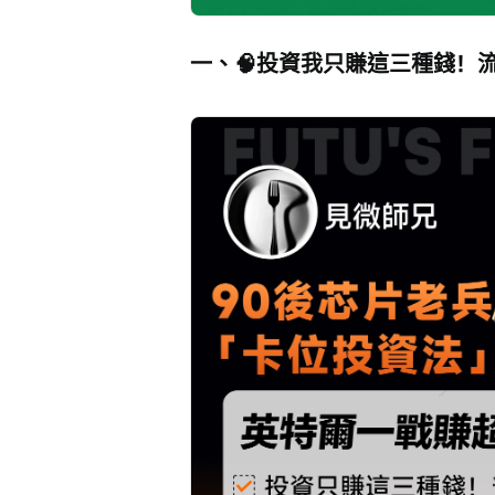
一、🧠投資我只賺這三種錢！流