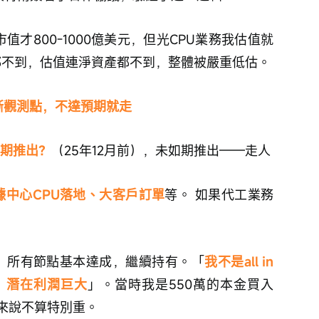
值才800-1000億美元，但光CPU業務我估值就
連1都不到，估值連淨資產都不到，整體被嚴重低估。
晰觀測點，不達預期就走
如期推出？
（25年12月前），未如期推出——走人
據中心CPU落地、大客戶訂單
等。 如果代工業務
秀，所有節點基本達成，繼續持有。「
我不是all in
，潛在利潤巨大
」。當時我是550萬的本金買入
來說不算特別重。