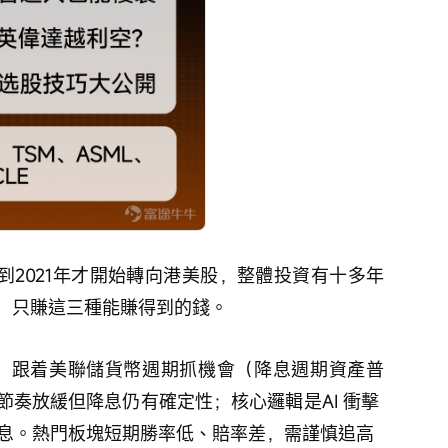
，到2021年才開始轉向港美股，整體投資有十多年
，只賺這三種能賺得到的錢。
：跟着美聯儲貨幣週期抓機會（降息週期資產普
奏放緩但降息仍有確定性；核心邏輯是AI 衝擊 
降息。熱門板塊短期勝率低、賠率差，需謹慎追高