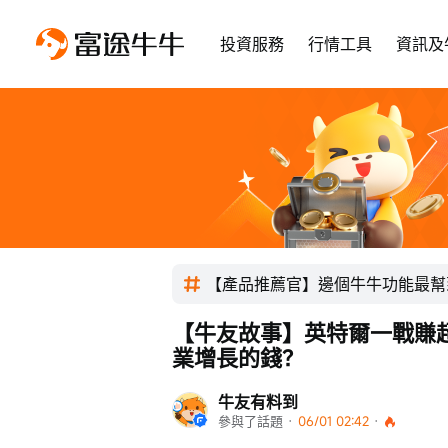
投資服務
行情工具
資訊及
【產品推薦官】邊個牛牛功能最幫
【牛友故事】英特爾一戰賺
業增長的錢？
牛友有料到
參與了話題
 · 
06/01 02:42
 · 