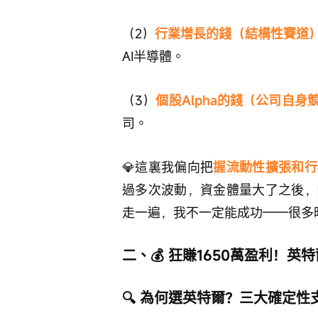
（2）
行業增長的錢（結構性賽道
AI半導體。
（3）
個股Alpha的錢（公司自身
司。
💎這裏我偏向把
握流動性擴張和行
過多次波動，資金體量大了之後，
走一遍，我不一定能成功——很多
二、💰 狂賺1650萬盈利！
🔍 為何選英特爾？三大確定性