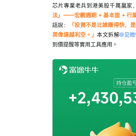
芯片專業老兵到港美股千萬贏家
法」——宏觀週期 + 基本面 + 行
話說：
「投資不是比誰賺得快，是
英偉達越利空。」
本文拆解
@见微
到價提醒等實用工具應用。