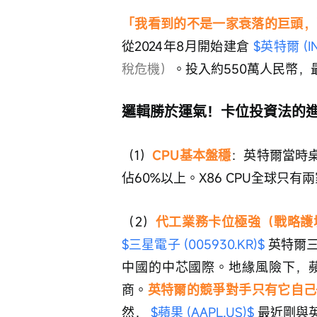
「我看到的不是一家衰落的巨頭，
從2024年8月開始建倉 
$英特爾 (IN
稅危機）
。投入約550萬人民幣，
邏輯勝於運氣！卡位投資法的
（1）
CPU基本盤穩
：英特爾當時桌
佔60%以上。X86 CPU全球只
（2）
代工業務卡位極強（戰略護
$三星電子 (005930.KR)$
 英特爾
中國的中芯國際。地緣風險下，
商。
英特爾的競爭對手只有它自己
然， 
$蘋果 (AAPL.US)$
 最近剛與