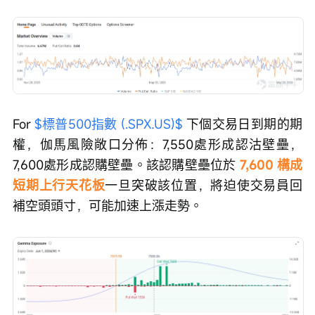
For 
$標普500指數 (.SPX.US)$
 下個交易日到期的期
權，伽馬風險敞口分佈：7,550處形成認沽壁壘，
7,600處形成認購壁壘。該認購壁壘位於 
7,600 構成
短期上行天花板
一旦突破該位置，將迫使交易員回
補空頭頭寸，可能加速上漲走勢。