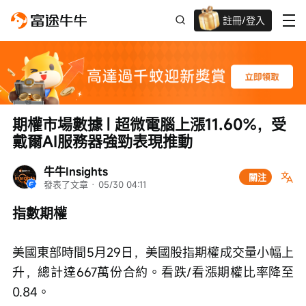
註冊/登入
迎新驚喜賞 股票/BTC等任你揀!
期權市場數據 | 超微電腦上漲11.60%，受
戴爾AI服務器強勁表現推動
牛牛Insights
關注
發表了文章
 · 
05/30 04:11
指數期權
美國東部時間5月29日，美國股指期權成交量小幅上
升，總計達667萬份合約。看跌/看漲期權比率降至
0.84。