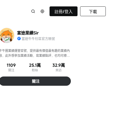
註冊/登入
下載
富途業績Sir
富途牛牛社區官方賬號
牛牛圈業績運營官號，提供最有價值最有趣的業績內
容，此外想參加業績活動，寫業績點評，也均可撩我
哦～
1109
25.1萬
32.9萬
關注
粉絲
來訪
關注