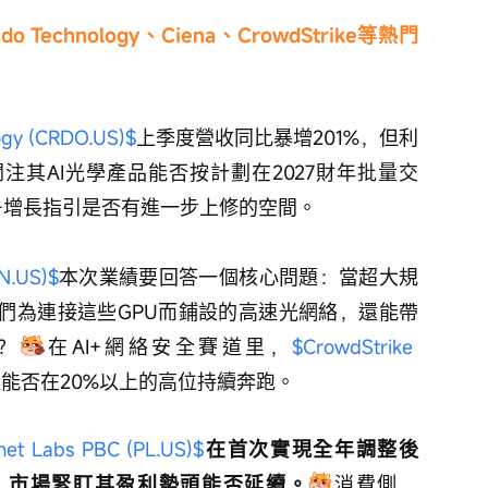
 Technology、Ciena、CrowdStrike等熱門
ogy (CRDO.US)$
上季度營收同比暴增201%，但利
注其AI光學產品能否按計劃在2027財年批量交
+增長指引是否有進一步上修的空間。
EN.US)$
本次業績要回答一個核心問題：當超大規
他們為連接這些GPU而鋪設的高速光網絡，還能帶
？
在AI+網絡安全賽道里，
$CrowdStrike 
速能否在20%以上的高位持續奔跑。
net Labs PBC (PL.US)$
在首次實現全年調整後
後，市場緊盯其盈利勢頭能否延續。
消費側，