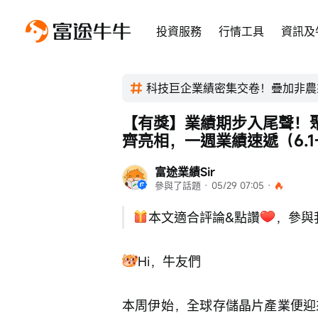
投資服務
行情工具
資訊及
科技巨企業績密集交卷！疊加非農
【有獎】業績期步入尾聲！聚焦
齊亮相，一週業績速遞（6.1-
富途業績Sir
參與了話題
 · 
05/29 07:05
 · 
本文適合評論&點讚
，參與
Hi，牛友們
本周伊始，全球存儲晶片產業便迎