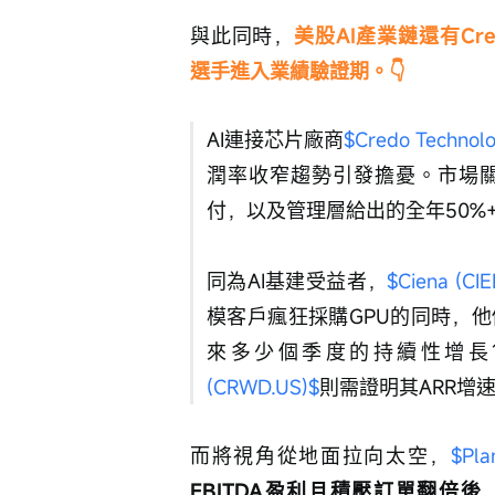
與此同時，
美股AI產業鏈還有Credo
選手進入業績驗證期。👇
AI連接芯片廠商
$Credo Technol
潤率收窄趨勢引發擔憂。市場關
付，以及管理層給出的全年50%
同為AI基建受益者，
$Ciena (CI
模客戶瘋狂採購GPU的同時，
來多少個季度的持續性增長
(CRWD.US)$
則需證明其ARR增
而將視角從地面拉向太空，
$Pla
EBITDA盈利且積壓訂單翻倍