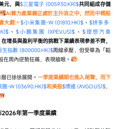
美元，與
$三星電子 (005930.KR)$
共同組成存儲
AI算力產業鏈正處於主升浪之中，然而中概股
績大戲。
$小米集團-W (01810.HK)$
、
$拼多多 
K)$
、
$小鵬集團 (XPEV.US)$
、
$理想汽車 
，
在增長與盈利平衡的挑戰下業績表現參差不齊，
恒生指數 (800000.HK)$
周線承壓，但受華為「韜
股在周內逆勢狂飆，表現搶眼。
日曆已徐徐展開。
一季度業績期也進入尾聲，而下
美團-W (03690.HK)$
和美股
$博通 (AVGO.US)$
，
2026年第一季度業績