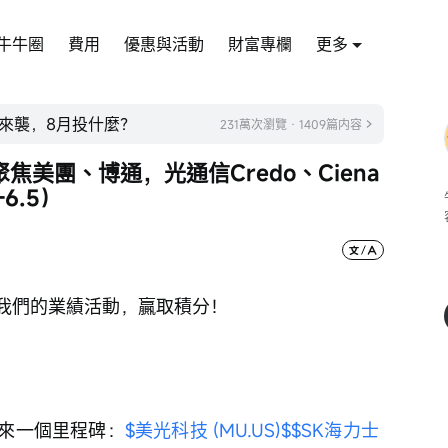
牛牛圈
費用
優惠與活動
財富專欄
更多
來襲，8月投什麼？
231萬次瀏覽 · 1409篇内容
美團、博通，光通信Credo、Ciena
6.5）
我們的業績活動，贏取積分！
來一個里程碑：
$美光科技 (MU.US)$
$SK海力士 