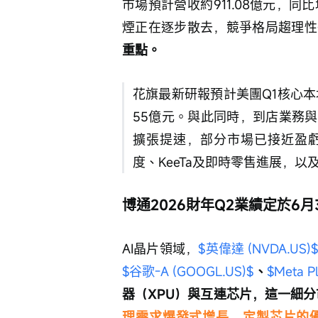
市場預計營收約911.08億元，同比
煙正在逐步散去，競爭格局趨理性
重點。
花旗最新研報預計美團Q1核心
55億元。與此同時，到店業務
擴張提速，部分市場已接近盈
度、KeeTa及即時零售進展，
博通2026財年Q2業績定於6
AI晶片領域，
$英偉達 (NVDA.US)
$谷歌-A (GOOGL.US)$
、
$Meta P
器（XPU）與互連芯片，這一細分
理需求爆發式增長，定製芯片的