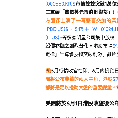
(000660.KR)$
市值雙雙突破1萬億
三巨頭「萬億美元市值俱樂部」！
方面卻上演了一幕悲喜交加的業
(PDD.US)$
、
$快手-W (01024.H
(LI.US)$
等多家明星公司集中放榜
股價亦隨之劇烈分化。
港股市場
$
定律」半導體技術突破刺激，晶片
5月行情收官在即，6月的投資
周將公布業績的兩大主角，港股
$
都將是足以攪動大盤的重要變量。
美團將於6月1日港股收盤後公布