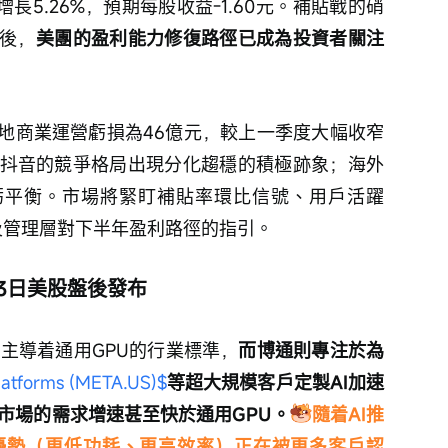
增長5.26%，預期每股收益-1.60元。補貼戰的硝
後，
美團的盈利能力修復路徑已成為投資者關注
本地商業運營虧損為46億元，較上一季度大幅收窄
與抖音的競爭格局出現分化趨穩的積極跡象；海外
虧平衡。市場將緊盯補貼率環比信號、用戶活躍
以及管理層對下半年盈利路徑的指引。
月3日美股盤後發布
$
主導着通用GPU的行業標準，
而博通則專注於為
latforms (META.US)$
等超大規模客戶定製AI加速
市場的需求增速甚至快於通用GPU。
隨着AI推
優勢（更低功耗、更高效率）正在被更多客戶認