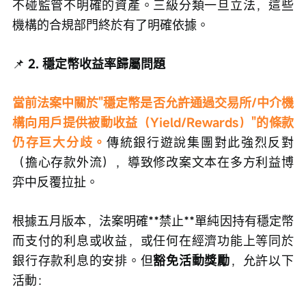
不碰監管不明確的資產。三級分類一旦立法，這些
機構的合規部門終於有了明確依據。
📌
 2. 穩定幣收益率歸屬問題
當前法案中關於"穩定幣是否允許通過交易所/中介機
構向用戶提供被動收益（Yield/Rewards）"的條款
仍存巨大分歧。
傳統銀行遊說集團對此強烈反對
（擔心存款外流），導致修改案文本在多方利益博
弈中反覆拉扯。
根據五月版本，法案明確**禁止**單純因持有穩定幣
而支付的利息或收益，或任何在經濟功能上等同於
銀行存款利息的安排。但
豁免活動獎勵
，允許以下
活動：