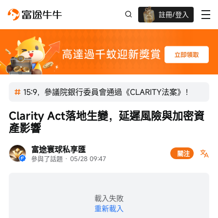
註冊/登入
迎新驚喜賞 股票/BTC等任你揀!
15:9，參議院銀行委員會通過《CLARITY法案》！
Clarity Act落地生變，延遲風險與加密資
產影響
富途寰球私享匯
關注
參與了話題
 · 
05/28 09:47
載入失敗
重新載入