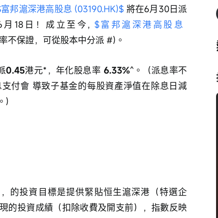
$富邦滬深港高股息 (03190.HK)$
 將在6月30日派
te為6月18日！成立至今, 
$富邦滬深港高股息 
息率不保證，可從股本中分派 #)。
派
0.45
港元*，年化股息率 
6.33%
^。  (派息率不
支付會 導致子基金的每股資產淨值在除息日減
。)
 ，的投資目標是提供緊貼恒生滬深港（特選企
現的投資成績（扣除收費及開支前），指數反映