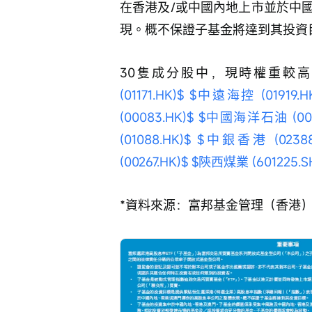
在香港及/或中國內地上市並於中
現。概不保證子基金將達到其投資
30隻成分股中，現時權重較高
(01171.HK)$
$中遠海控 (01919.HK
(00083.HK)$
$中國海洋石油 (008
(01088.HK)$
$中銀香港 (02388.
(00267.HK)$
$陝西煤業 (601225.S
*資料來源：富邦基金管理（香港）有