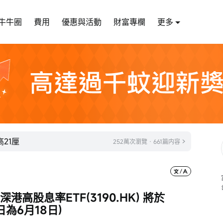
牛牛圈
費用
優惠與活動
財富專欄
更多
21厘
252萬次瀏覽 · 661篇内容
港高股息率ETF(3190.HK) 將於
日為6月18日)