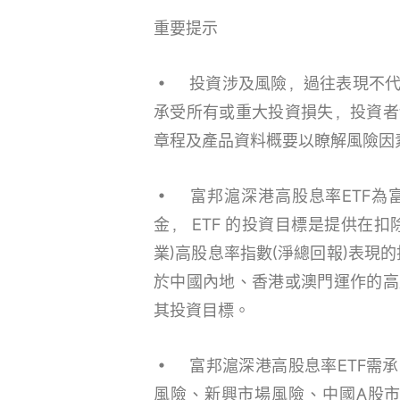
重要提示
•	投資涉及風險，過往表現不代表將來表現，基金價格可升可跌，投資者可能需
承受所有或重大投資損失，投資者
章程及產品資料概要以瞭解風險因
•	富邦滬深港高股息率ETF為富邦交易所買賣基金系列開放式基金型公司之基
金， ETF 的投資目標是提供在
業)高股息率指數(淨總回報)表現
於中國內地、香港或澳門運作的高
其投資目標。
•	富邦滬深港高股息率ETF需承受投資風險、股票市場風險、新指數風險、集中
風險、新興市場風險、中國A股市