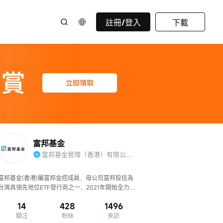
註冊/登入
下載
富邦基金
富邦基金管理（香港）有限公司官方賬號
富邦基金(香港)屬富邦金控成員，母公司富邦投信為
台灣具領先地位ETF發行商之一，2021年開始全力進
軍香港ETF市場。
14
428
1496
關注
粉絲
來訪