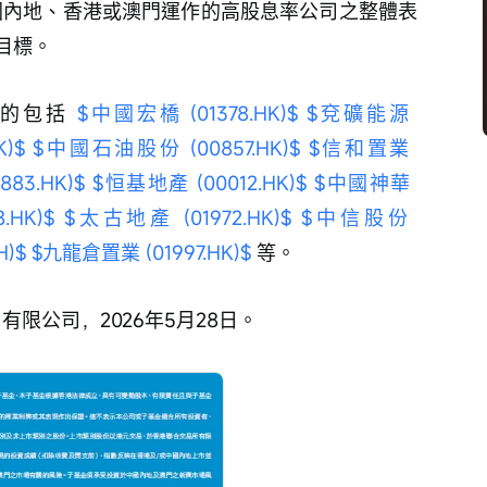
國內地、香港或澳門運作的高股息率公司之整體表
目標。
的包括 
$中國宏橋 (01378.HK)$
$兗礦能源 
)$
$中國石油股份 (00857.HK)$
$信和置業 
83.HK)$
$恒基地產 (00012.HK)$
$中國神華 
HK)$
$太古地產 (01972.HK)$
$中信股份 
H)$
$九龍倉置業 (01997.HK)$
 等。 
限公司，2026年5月28日。