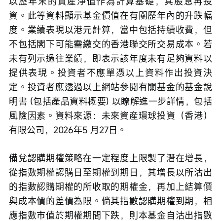
以歷年末的資産淨值作為計算基礎，其股息再投
資。此等資料顯示基金價值在有關歷年內的升跌幅
度。業績表現以港元計算，當中包括持續收費，但
不包括閣下可能需繳交的香港聯交所交易成本。若
未有列示過往業績，即表示該年度未有足夠資料以
提供表現。投資者不應單憑以上資料作出投資決
定。投資者應透過以上網站參閱有關基金的基金說
明書 (包括產品資料概要) 以瞭解進一步詳情，包括
風險因素。資料來源：未來資産環球投資（香港）
有限公司，2026年5 月27日。
備兌認購期權策略在一定程度上限製了潛在增長，
從指數期權認購日至期權到期日，其增長以所沽出
的指數認購期權的所收取的期權金，再加上結算價
與成本價的差價為限。倘其指數認購期權到期，相
應指數市值於期權期間下跌，則本基金自沽出指數