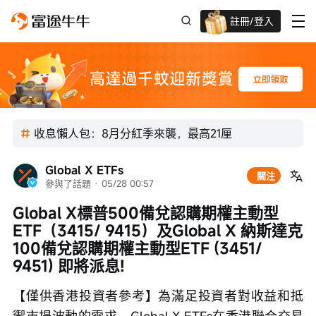
註冊/登入
迎新驚喜賞 股票/BTC等任你揀!
收息懶人包：8月分紅季來襲，最高21厘
Global X ETFs
關注
參與了話題
 · 
05/28 00:57
Global X標普500備兌認購期權主動型
ETF（3415/ 9415）及Global X 納斯達克
100備兌認購期權主動型ETF (3451/ 
9451) 即將派息!
【僅供香港投資者參考】為滿足投資者對收益和抵