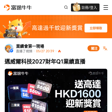
註冊/登入
新客限時
高達過千蚊獎賞
業績會第一現場
關注
直播了視頻
 · 
05/27 20:39
 · 
邁威爾科技2027財年Q1業績直播