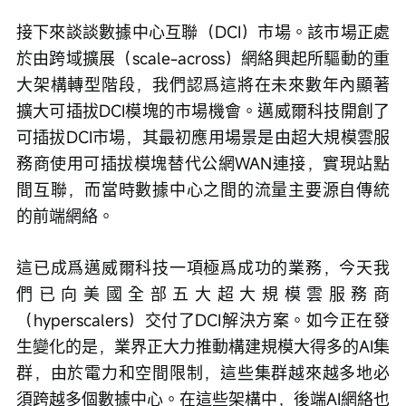
接下來談談數據中心互聯（DCI）市場。該市場正處
於由跨域擴展（scale-across）網絡興起所驅動的重
大架構轉型階段，我們認爲這將在未來數年內顯著
擴大可插拔DCI模塊的市場機會。邁威爾科技開創了
可插拔DCI市場，其最初應用場景是由超大規模雲服
務商使用可插拔模塊替代公網WAN連接，實現站點
間互聯，而當時數據中心之間的流量主要源自傳統
的前端網絡。
這已成爲邁威爾科技一項極爲成功的業務，今天我
們已向美國全部五大超大規模雲服務商
（hyperscalers）交付了DCI解決方案。如今正在發
生變化的是，業界正大力推動構建規模大得多的AI集
群，由於電力和空間限制，這些集群越來越多地必
須跨越多個數據中心。在這些架構中，後端AI網絡也