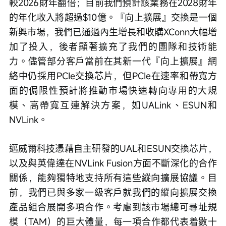
較2026財年翻倍；目前我們預計該業務在2028財年
的年化收入將超過$10億。『向上擴展』交換是一個
新興市場，我們已通過內生增長和收購XConn大幅增
加了投入，後者顯著擴充了我們的團隊和技術能
力。儘管部分客戶當前在其新一代『向上擴展』網
絡中仍採用PCIe交換芯片，但PCIe在速率和帶寬方
面的侷限性預計將推動市場快速轉向專用的大規
模、高帶寬互連解決方案，如UALink、ESUN和
NVLink。
邁威爾科技憑藉自主研發的UAL和ESUN交換芯片，
以及與英偉達在NVLink Fusion方面不斷深化的合作
關係，能夠獨特地支持所有這些縱向擴展協議。目
前，我們已與多家一級客戶就我們的縱向擴展交換
產品組合展開多項合作。考慮到該市場總可尋址規
模（TAM）的巨大體量，每一項合作都代表着數十