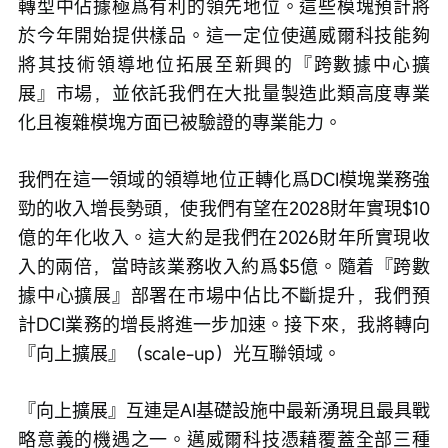
轉型中佔據極爲有利的領先地位。這些模塊預計將
於今年開始提供樣品。這一定位使邁威爾科技能夠
將其技術領導地位拓展至新興的『跨數據中心擴
展』市場，並依託我們在大批量製造此類高度專業
化且複雜模塊方面已被驗證的專業能力。
我們在這一領域的領導地位正轉化爲DCI模塊業務強
勁的收入增長勢頭，使我們有望在2028財年實現$10
億的年化收入。這大約是我們在2026財年所實現收
入的兩倍，當時該業務收入約爲$5億。隨着『跨數
據中心擴展』部署在市場中佔比不斷提升，我們預
計DCI業務的增長將進一步加速。接下來，我將轉向
『向上擴展』（scale-up）光互聯領域。
『向上擴展』互連是AI基礎設施中最新湧現且最具戰
略意義的機遇之一。邁威爾科技憑藉覆蓋全部三種