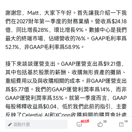
謝謝您，Matt，大家下午好。首先讓我介紹一下我
們在2027財年第一季度的財務業績。營收爲$24.18
億，同比增長28%，環比增長9%。數據中心是我們
最大的終端市場，佔總營收的76%。GAAP毛利率爲
52.1%，非GAAP毛利率爲58.9%。
接下來談談運營支出。GAAP運營支出爲$9.21億，
其中包括基於股票的薪酬、收購無形資產的攤銷、
重組費用以及與收購相關的成本。非GAAP運營支出
爲$5.77億。我們的GAAP運營利潤率爲14%，而非
GAAP運營利潤率爲35%。就第一季度而言，GAAP
每股稀釋收益爲$0.04，低於我們此前的指引，主要
反映了Celestial AI和XConn收購相關的購買會計處
185
35
19
理及其相關或有對價義務的影響。我們預計這一影
說點什麼
響將在第二季度趨於正常化，這已體現在我們強勁