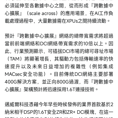
必須延伸至各數據中心之間，從而形成『跨數據中
心擴展』（scale across）的應用場景，在AI工作負
載處理過程中，大量數據需在XPUs之間持續流動。
預計『跨數據中心擴展』網絡的總帶寬需求將超過
當前前端網絡和DCI網絡帶寬需求的10倍以上。因
此，行業預測顯示，可插拔DCI市場的總可尋址市場
（TAM）將顯著增長，其驅動力包括傳輸速率的快
速提升以及未來日益增加的複雜性（例如集成
MACsec安全功能）。目前傳統DCI網絡主要部署
400G解決方案，並正向800G過渡，而『跨數據中
心擴展』架構預計將迅速採用1.6T連接技術。
邁威爾科技憑藉今年早些時候發佈的業界首款基於2
納米相干DSP的1.6T安全ZR和ZR+ DCI模塊，在這一