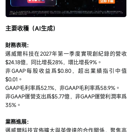
Loaded
:
Progress
:
取
0%
0%
消
/
播
靜
放
音
速
度
主要收穫（AI生成）
財務表現：
邁威爾科技在2027年第一季度實現創紀錄的營收
$24.18億，同比增長28%，環比增長9%。
非GAAP每股收益爲$0.80，超出業績指引中值
$0.01。
GAAP毛利率爲52.1%，非GAAP毛利率爲58.9%。
非GAAP運營支出爲$5.77億，非GAAP運營利潤率爲
35%。
業務進展：
邁威爾科技宣佈擴大與英偉達的合作關係，聚焦高