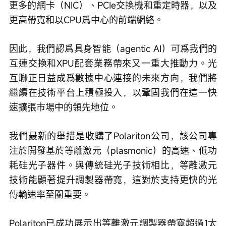
更多的網卡（NIC）、PCIe交換機和重定時器，以及
更高帶寬和以CPU爲中心的前端網絡。
因此，我們認爲具身智能（agentic AI）可爲我們的
互連交換和XPU配套業務帶來又一重大推動力。光
互聯正日益成爲數據中心連接的未來方向，我們將
繼續在技術平台上積極投入，以鞏固我們在這一快
速擴張市場中的領先地位。
我們最新的舉措是收購了Polariton公司，該公司專
注於開發基於等離激元（plasmonic）的高速、低功
耗硅光子器件。與傳統硅光子技術相比，等離激元
技術能顯著提升調製器帶寬，這對於支持更快的光
傳輸速率至關重要。
Polariton已成功展示出等離激元調製器帶寬超過1太