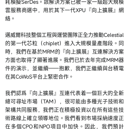
耗模擬SerDes。該解決方案已被一家一級超大規模
雲服務商選中，用於其下一代XPU『向上擴展』網
絡。
邁威爾科技整個工程與運營團隊正全力推動Celestial
的第一代芯粒（chiplet）進入大規模量產階段。同
時，我們在基於MRM的『向上擴展』互連解決方案
方面也取得了顯著進展。我們已於去年完成MRM器
件的演示，並繼續——抱歉，我們正繼續與台積電
在其CoWoS平台上緊密合作。
我們認爲『向上擴展』互連代表着一個巨大的全新
總可尋址市場（TAM），很可能由多種光子技術和
架構共同服務，我們正在積極投資以在所有這些技
術路線上確立領導地位。我們看到市場採納速度正
在多個CPO和NPO項目中加快。因此，我們預計