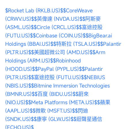
$Rocket Lab (RKLB.US)$
$CoreWeave 
(CRWV.US)$
$英偉達 (NVDA.US)$
$阿斯麥 
(ASML.US)$
$Circle (CRCL.US)$
$富途控股 
(FUTU.US)$
$Coinbase (COIN.US)$
$BigBear.ai 
Holdings (BBAI.US)$
$特斯拉 (TSLA.US)$
$Palantir 
(PLTR.US)$
$美國超微公司 (AMD.US)$
$Arm 
Holdings (ARM.US)$
$Robinhood 
(HOOD.US)$
$PayPal (PYPL.US)$
$Palantir 
(PLTR.US)$
$富途控股 (FUTU.US)$
$NEBIUS 
(NBIS.US)$
$Bitmine Immersion Technologies 
(BMNR.US)$
$百度 (BIDU.US)$
$蔚來 
(NIO.US)$
$Meta Platforms (META.US)$
$蘋果 
(AAPL.US)$
$微軟 (MSFT.US)$
$閃迪 
(SNDK.US)$
$康寧 (GLW.US)$
$迴聲星通信 
(ECHO.US)$