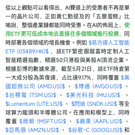
從以上觀點可以看得出，AI賽道上的受惠者不再是單
一的晶片公司，正如黃仁勳提及的「五層蛋糕」比
喻說，整個產業鏈都能同時受惠。在AI的佈局上，
使
用ETF更可低成本地去直接在多個領域進行投資
，同
時部署各個領域的增長機會。例如 
$易方達人工智能
ETF (03489.HK)$
 ，該ETF緊密跟蹤富時定制人工
智能精選指數，精選50只港股與美股AI頂流企業。
根據彭博的數據來源，截至5月21日，該ETF持倉第
一大成分股為英偉達，占比達9.17%，同時覆蓋 
$美
國超微公司 (AMD.US)$
 、 
$博通 (AVGO.US)$
 、 
$台積電 (TSM.US)$
 、 
$美光科技 (MU.US)$
  、 
$Lumentum (LITE.US)$
 、 
$閃迪 (SNDK.US)$
 等全
球算力龍頭和半導體公司。在應用和模型上，同時
覆蓋 
$微軟 (MSFT.US)$
 、 
$蘋果 (AAPL.US)$
 、 
$亞馬遜 (AMZN.US)$
 、 
$谷歌-C (GOOG.US)$
 和 