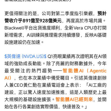
更值得關注的是，公司對第二季度指引樂觀，
預計
營收介乎891億至928億美元
，再度高於市場共識。
Blackwell平台出貨進度順利，全新Vera CPU亦打開
新增需求，AI訓練與推理需求持續爆發，反映AI基礎
設施建設仍在加速。
$英偉達 (NVDA.US)$
 Q1亮眼業績再次證明其在AI領
域的強勁成長動能。除了亮麗的財務數據外，今年
最受關注的熱門趨勢——
智能體AI（Agentic 
AI）
，也在本次業績中備受矚目。引述英偉達創辦
人兼CEO黃仁勳在業績電話會上表示：「AI工廠的
建設，正以驚人速度加速推進，這是人類歷史上最
大規模的基礎設施擴張。
智能體AI已經到來
，並開
始在各行各業創造實際價值，快速普及。」