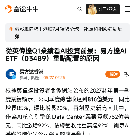
註冊/登入
迎新驚喜賞 股票/BTC等任你揀!
港股風向標 | 港股7月領漲全球！龍頭科網股強勁反
彈
從英偉達Q1業績看AI投資前景：易方達AI 
ETF（03489）重點配置的原因
易方达香港
關注
參與了話題
 · 
05/27 02:25
根據英偉達投資者關係網站公布的2027財年第一季
度業績顯示，公司季度總營收達到
816億美元
，同比
增長85%，環比增長20%，再創歷史新高。其中，
作為AI核心引擎的
Data Center業務
貢獻752億美
元，同比激增92%，佔總營收比重高達92%，顯示AI
基礎設施仍是公司強大的成長動力。