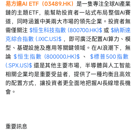
易方達AI ETF（03489.HK）
是一隻專注全球AI產業
鏈的主題ETF，能幫助投資者一站式布局整個AI賽
道，同時涵蓋中美兩大市場的領先企業。投資者無
需僅關注 
$恒生科技指數 (800700.HK)$
 或 
$納斯達
克綜合指數 (.IXIC.US)$
 ，即可廣泛配置AI算力、模
型、基礎設施及應用等關鍵領域。在AI浪潮下，無
論 
$恒生指數 (800000.HK)$
 、 
$標普500指數 
(.SPX.US)$
 還是其他主要市場，半導體與人工智能
相關企業均是重要受益者，提供了一種均衡且高效
的配置方式，讓投資者更全面地把握AI長線增長機
會。
重要訊息