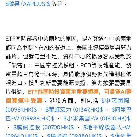
$蘋果 (AAPL.US)$
 等等。
ETF同時部署中美兩地的原因，是AI賽道在中美兩地
都同為重要。在AI的賽道上，美國主導模型層與算力
晶片，但發電量不足，資料中心的擴張容易受制於
「缺電」；中國掌控光模組、PCB等硬體產能，發
電量超百萬億千瓦時，具備能源優勢但先進制程依
賴進口。模型創新需要能源支撐，算力擴張需要晶
片供給，
ETF能同時投資兩地重要領導，可貫穿AI整
個賽道中受惠
。港股方面，則包括 
$中芯國際 
(00981.HK)$
 、 
$華虹宏力 (01347.HK)$
 、 
$阿里巴
巴-W (09988.HK)$
 、 
$小米集團-W (01810.HK)$
、 
$騰訊控股 (00700.HK)$
 、 
$地平線機器人-W 
(09660.HK)$
 、 
$優必選 (09880.HK)$
 、 
$建滔集