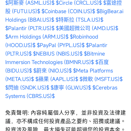
$阿斯麥 (ASML.US)$
$Circle (CRCL.US)$
$富途控
股 (FUTU.US)$
$Coinbase (COIN.US)$
$BigBear.ai 
Holdings (BBAI.US)$
$特斯拉 (TSLA.US)$
$Palantir (PLTR.US)$
$美國超微公司 (AMD.US)$
$Arm Holdings (ARM.US)$
$Robinhood 
(HOOD.US)$
$PayPal (PYPL.US)$
$Palantir 
(PLTR.US)$
$NEBIUS (NBIS.US)$
$Bitmine 
Immersion Technologies (BMNR.US)$
$百度 
(BIDU.US)$
$蔚來 (NIO.US)$
$Meta Platforms 
(META.US)$
$蘋果 (AAPL.US)$
$微軟 (MSFT.US)$
$閃迪 (SNDK.US)$
$康寧 (GLW.US)$
$Cerebras 
Systems (CBRS.US)$
免責聲明: 內容純屬個人分享，並非投資及法律建
議，亦不構成任何投資產品之要約、招攬或建議。
投資涉及風險，最大損失可能超過您的投資本金。