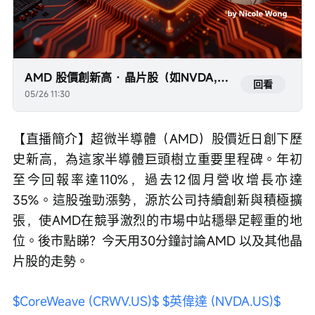
AMD 股價創新高 · 晶片股（如NVDA,AVGO 等）前景
回看
05/26 11:30
【直播簡介】超微半導體（AMD）股價近日創下歷
史新高，為這家半導體巨頭樹立重要里程碑。年初
至今回報率達110%，過去12個月營收增長亦達
35%。這股強勁漲勢，源於公司持續創新與積極擴
張，使AMD在競爭激烈的市場中站穩舉足輕重的地
位。後市點睇？今天用30分鐘討論AMD 以及其他晶
片股的走勢。
$CoreWeave (CRWV.US)$
$英偉達 (NVDA.US)$