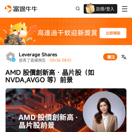
註冊/登入
迎新驚喜賞 股票/BTC等任你揀!
Leverage Shares
關注
發表了直播預告
 · 
05/26 08:51
AMD 股價創新高 · 晶片股（如
NVDA,AVGO 等）前景