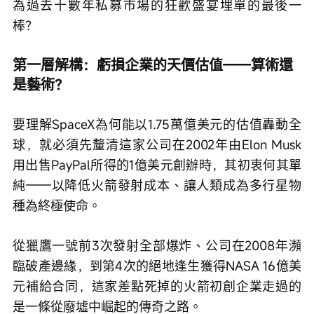
為過去十數年私募市場的狂歡盛宴埋單的最後一
棒？
第一層解構：虧損企業的天價估值——算術還
是藝術？
要理解SpaceX為何能以1.75萬億美元的估值轟動全
球，就必須先釐清這家公司在2002年由Elon Musk
用出售PayPal所得的1億美元創辦時，其初衷何其單
純——以降低火箭發射成本、讓人類成為多行星物
種為終極使命。
從獵鷹一號前3次發射全部爆炸、公司在2008年瀕
臨破產邊緣，到第4次的絕地逢生獲得NASA 16億美
元補給合同，這家差點死掉的火箭初創企業走過的
是一條從廢墟中崛起的傳奇之路。