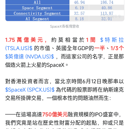
SpaceX各板塊營收
1.75萬億美元，
約莫相當於
1間 
$特斯拉 
(TSLA.US)$
 的市值、英國全年GDP的
一半
、
1/3个 
$英偉達 (NVDA.US)$
 ，而這家公司的名字，正是那
個造火箭上火星的SpaceX。
對香港投資者而言，當北京時間6月12日晚那串以 
$SpaceX (SPCX.US)$
 為代碼的股票即將在納斯達克
交易所掛牌交易，一個根本性的問題油然而生：
——在這場高達
750億美元
融資規模的IPO盛宴中，
我們究竟是站在歷史性財富分配的起點，抑或只是