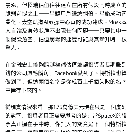
暴漲，但極端估值往往建立在所有假設同時成立的
脆弱前提之上——星鏈用戶繼續翻倍、星艦成功商
業化、太空軌道AI數據中心真的成功建成、Musk本
人言論及身體狀態不出現任何問題——只要其中一
個假設落空，估值崩塌的速度可能與其攀升時一樣
驚人。
在金融史上能夠跨越極端估值並讓投資者長期賺到
錢的公司鳳毛麟角，Facebook做到了、特斯拉也算
做到了，但這兩個名字是從成百上千個失敗的名字
中倖存下來的。
從現實情況來看，那1.75萬億美元現在只是一個虛幻
的數字，投資者真正需要思考的是：當SpaceX的股
票真正握在手中時，你買入的究竟是下一個特斯拉