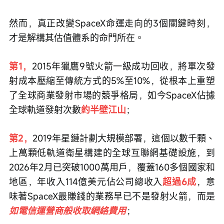
然而，真正改變SpaceX命運走向的3個關鍵時刻，
才是解構其估值體系的命門所在。
第1，
2015年獵鷹9號火箭一級成功回收，將單次發
射成本壓縮至傳統方式的5%至10%，從根本上重塑
了全球商業發射市場的競爭格局，如今SpaceX佔據
全球軌道發射次數
約半壁江山
；
第2，
2019年星鏈計劃大規模部署，這個以數千顆、
上萬顆低軌道衛星構建的全球互聯網基礎設施，到
2026年2月已突破1000萬用戶，覆蓋160多個國家和
地區，年收入114億美元佔公司總收入
超過6成
，意
味著SpaceX最賺錢的業務早已不是發射火箭，而是
如電信運營商般收取網絡費用
；