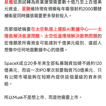
星艦
從測試轉為商業運營需要數十億乃至上百億美
元資金，
星鏈
維持現有規模每年需發射約2000顆替
補衛星同時擴張需要更多發射投入。
而那個號稱要
在太空軌道上建設AI數據中心——太
陽能解決能源問題、太空低溫環境解決散熱問題
的
宏偉願景所需資金可能達到千億美元級別，遠超人
想像中任何地面數據中心的造價。
SpaceX成立20多年來全部私募融資加總不過約120
億美元，而這一次IPO單次就要融資750億美元，只
有公開市場能夠在短期內提供這個量級的資本供
給。
所以Musk不是想上市，而是他需要上市。