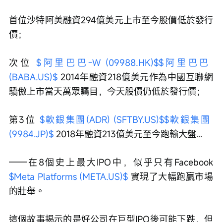
首位沙特阿美融資294億美元上市至今股價低於發行
價；
次位 
$阿里巴巴-W (09988.HK)$
$阿里巴巴 
(BABA.US)$
 2014年融資218億美元作為中國互聯網
驕傲上市當天萬眾矚目，今天股價仍低於發行價；
第3位 
$軟銀集團(ADR) (SFTBY.US)$
$軟銀集團 
(9984.JP)$
 2018年融資213億美元至今跑輸大盤...
——在8個史上最大IPO中，似乎只有Facebook 
$Meta Platforms (META.US)$
 實現了大幅跑贏市場
的壯舉。
這個故事揭示的是好公司在巨型IPO後可能下跌，但