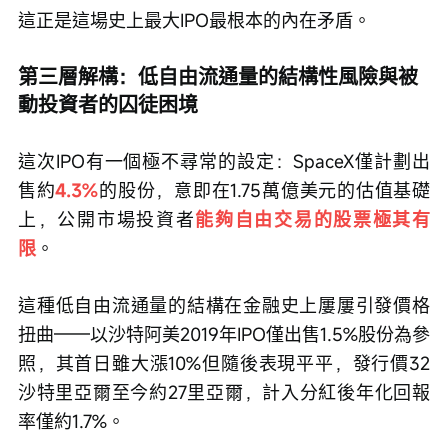
這正是這場史上最大IPO最根本的內在矛盾。
第三層解構：低自由流通量的結構性風險與被
動投資者的囚徒困境
這次IPO有一個極不尋常的設定：SpaceX僅計劃出
售約
4.3%
的股份，意即在1.75萬億美元的估值基礎
上，公開市場投資者
能夠自由交易的股票極其有
限
。
這種低自由流通量的結構在金融史上屢屢引發價格
扭曲——以沙特阿美2019年IPO僅出售1.5%股份為參
照，其首日雖大漲10%但隨後表現平平，發行價32
沙特里亞爾至今約27里亞爾，計入分紅後年化回報
率僅約1.7%。