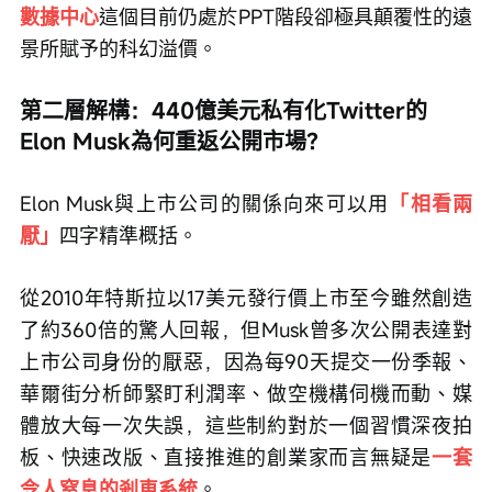
數據中心
這個目前仍處於PPT階段卻極具顛覆性的遠
景所賦予的科幻溢價。
第二層解構：440億美元私有化Twitter的
Elon Musk為何重返公開市場？
Elon Musk與上市公司的關係向來可以用
「相看兩
厭」
四字精準概括。
從2010年特斯拉以17美元發行價上市至今雖然創造
了約360倍的驚人回報，但Musk曾多次公開表達對
上市公司身份的厭惡，因為每90天提交一份季報、
華爾街分析師緊盯利潤率、做空機構伺機而動、媒
體放大每一次失誤，這些制約對於一個習慣深夜拍
板、快速改版、直接推進的創業家而言無疑是
一套
令人窒息的剎車系統
。