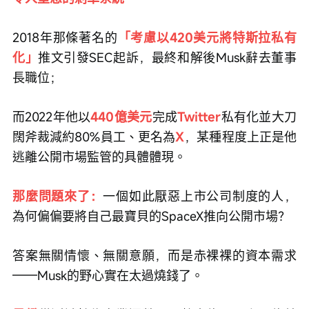
2018年那條著名的
「考慮以420美元將特斯拉私有
化」
推文引發SEC起訴，最終和解後Musk辭去董事
長職位；
而2022年他以
440億美元
完成
Twitter
私有化並大刀
闊斧裁減約80%員工、更名為
X
，某種程度上正是他
逃離公開市場監管的具體體現。
那麼問題來了：
一個如此厭惡上市公司制度的人，
為何偏偏要將自己最寶貝的SpaceX推向公開市場？
答案無關情懷、無關意願，而是赤裸裸的資本需求
——Musk的野心實在太過燒錢了。