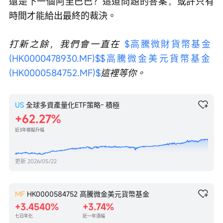
還是下一個阿里巴巴？這道問題的答案，或許只有
時間才能給出最終的裁決。
打新之餘，我們會一直在 
$高騰微財貨幣基金 
(HK0000478930.MF)$
$高騰微金美元貨幣基金 
(HK0000584752.MF)$
這裡等你。 
US
全球多資產量化ETF策略- 積極
62.27%
近3年模擬升幅
更新
2026/05/22
MF
HK0000584752
高騰微金美元貨幣基金
+3.4540%
+3.74%
七日年化
近一年漲幅