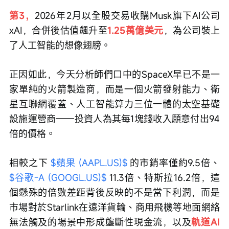
第3，
2026年2月以全股交易收購Musk旗下AI公司
xAI，合併後估值飆升至
1.25萬億美元
，為公司裝上
了人工智能的想像翅膀。
正因如此，今天分析師們口中的SpaceX早已不是一
家單純的火箭製造商，而是一個火箭發射能力、衛
星互聯網覆蓋、人工智能算力三位一體的太空基礎
設施運營商——投資人為其每1塊錢收入願意付出94
倍的價格。
相較之下 
$蘋果 (AAPL.US)$
 的市銷率僅約9.5倍、 
$谷歌-A (GOOGL.US)$
 11.3倍、特斯拉16.2倍，這
個懸殊的倍數差距背後反映的不是當下利潤，而是
市場對於Starlink在遠洋貨輪、商用飛機等地面網絡
無法觸及的場景中形成壟斷性現金流，以及
軌道AI