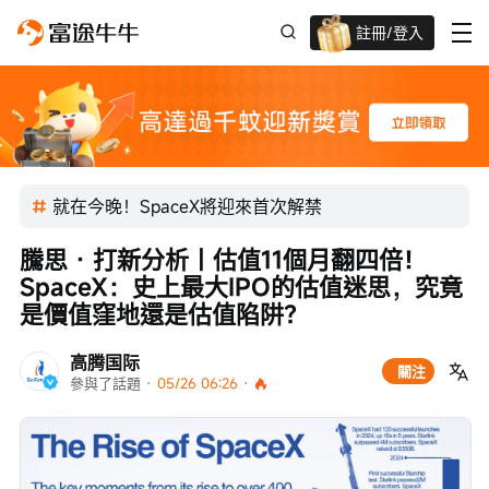
註冊/登入
迎新驚喜賞 股票/BTC等任你揀!
就在今晚！SpaceX將迎來首次解禁
騰思 · 打新分析丨估值11個月翻四倍！
SpaceX：史上最大IPO的估值迷思，究竟
是價值窪地還是估值陷阱？
高腾国际
關注
參與了話題
 · 
05/26 06:26
 · 