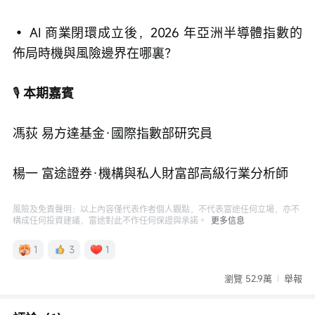
• AI 商業閉環成立後，2026 年亞洲半導體指數的
佈局時機與風險邊界在哪裏？
🎙️ 
本期嘉賓
馮荻 易方達基金·國際指數部研究員
楊一 富途證券·機構與私人財富部高級行業分析師
風險及免責聲明：以上內容僅代表作者個人觀點，不代表富途任何立場，亦不
構成任何投資建議，富途對此不作任何保證與承諾。
更多信息
1
3
1
瀏覽 52.9萬
舉報