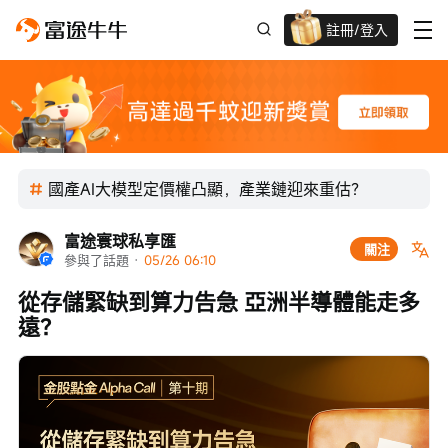
註冊/登入
迎新驚喜賞 股票/BTC等任你揀!
國產AI大模型定價權凸顯，產業鏈迎來重估？
富途寰球私享匯
關注
參與了話題
 · 
05/26 06:10
從存儲緊缺到算力告急 亞洲半導體能走多
遠？