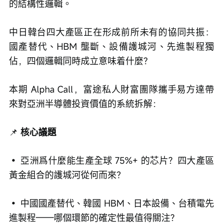
的結構性邏輯。
中日韓台四大產區正在形成前所未有的協同共振：
國產替代、HBM 壟斷、設備護城河、先進製程獨
佔，四個邏輯同時成立意味着什麼？
本期 Alpha Call，富途私人財富團隊攜手易方達帶
來對亞洲半導體投資價值的系統拆解：
📌
 核心議題
• 亞洲爲什麼能生產全球 75%+ 的芯片？四大產區
黃金組合的護城河從何而來？
• 中國國產替代、韓國 HBM、日本設備、台積電先
進製程——哪個環節的確定性最值得關注？