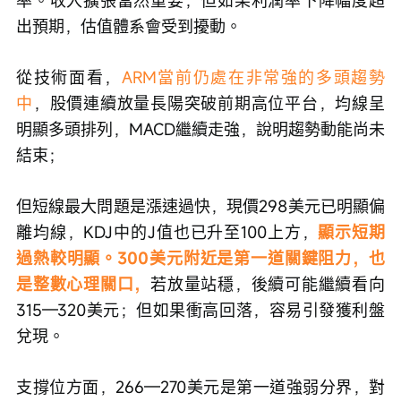
出預期，估值體系會受到擾動。
從技術面看，
ARM當前仍處在非常強的多頭趨勢
中
，股價連續放量長陽突破前期高位平台，均線呈
明顯多頭排列，MACD繼續走強，說明趨勢動能尚未
結束；
但短線最大問題是漲速過快，現價298美元已明顯偏
離均線，KDJ中的J值也已升至100上方，
顯示短期
過熱較明顯。300美元附近是第一道關鍵阻力，也
是整數心理關口，
若放量站穩，後續可能繼續看向
315—320美元；但如果衝高回落，容易引發獲利盤
兌現。
支撐位方面，266—270美元是第一道強弱分界，對