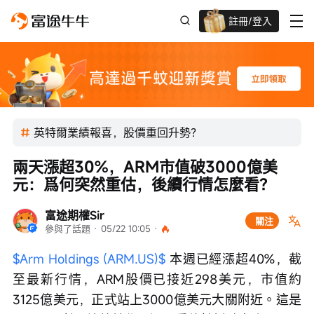
註冊/登入
迎新驚喜賞 股票/BTC等任你揀!
英特爾業績報喜，股價重回升勢？
兩天漲超30%，ARM市值破3000億美
元：爲何突然重估，後續行情怎麼看？
富途期權Sir
關注
參與了話題
 · 
05/22 10:05
 · 
$Arm Holdings (ARM.US)$
 本週已經漲超40%，截
至最新行情，ARM股價已接近298美元，市值約
3125億美元，正式站上3000億美元大關附近。這是