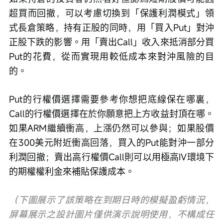
超買而回撤，可以考慮切換到「保護利潤模式」領
式長倉策略，持有正股的同時，用「買入Put」對沖
正股下跌的影響。用「賣出Call」收入來抵消部分買
Put的花費，從而實現用較低成本來對沖風險的目
的。
Put的行權價選擇需要參考你想把底線保在哪裏，
Call的行權價選擇在於你願意把上方收益封頂在哪。
如果ARM繼續衝高，上漲仍然可以參與；如果股價
在300美元附近衝高回落，買入的Put能對沖一部分
利潤回撤；賣出高行權價Call則可以用極高IV環境下
的期權權利金來補貼保護成本。
（下圖展示了該策略在到期日時的模擬盈虧情況，
屏幕展示之設計圖片僅供演示說明使用，不構成任