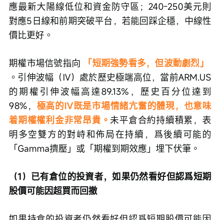
應最新大陽線低位和資金防守區；240-250美元則
對應5日線和前期突破平台，若能回踩企穩，中線性
價比更好。
期權市場信號指向
「短期強勢看多，但波動劇烈」
。引伸波幅（IV）處於歷史極端高位，當前ARM.US
的期權引伸波幅高達89.13%，歷史百分位達到
98%，
極高的IV既是市場情緒亢奮的體現，也意味
着期權權利金非常昂貴。
未平倉合約持續積累，表
明多空雙方的對峙和佈局在持續，爲後續可能的
「Gamma擠壓」或「期權到期效應」埋下伏筆。
（1）已有倉位的投資者，如果仍然看好但認爲短期
股價可能因超買而回撤
如果持倉的投資者仍然看好但認爲短期股價可能因