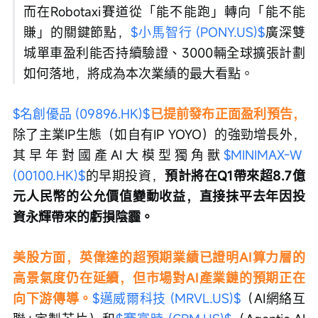
而在Robotaxi賽道從「能不能跑」轉向「能不能
賺」的關鍵節點，
$小馬智行 (PONY.US)$
廣深雙
城單車盈利能否持續驗證、3000輛全球擴張計劃
如何落地，將成為本次業績的最大看點。
$名創優品 (09896.HK)$
已提前發布正面盈利預告，
除了主業IP生態（如自有IP YOYO）的強勁增長外，
其早年對國產AI大模型獨角獸
$MINIMAX-W 
(00100.HK)$
的早期投資，
預計將在Q1帶來超8.7億
元人民幣的公允價值變動收益，直接抹平去年因投
資永輝帶來的虧損陰霾。
美股方面，英偉達的超預期業績已證明AI算力層的
高景氣度仍在延續，但市場對AI產業鏈的預期正在
向下游傳導。
$邁威爾科技 (MRVL.US)$
（AI網絡互