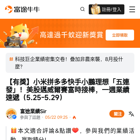
註冊/登入
迎新驚喜賞 股票/BTC等任你揀!
科技巨企業績密集交卷！疊加非農來襲，8月投什
麼？
【有獎】小米拼多多快手小鵬理想「五連
發」！美股邁威爾賽富時接棒，一週業績
速遞（5.25-5.29）
富途業績Sir
關注
參與了話題
 · 
05/22 09:25
 · 
本文適合評論&點讚
，參與我們的業績活
動，贏取積分！