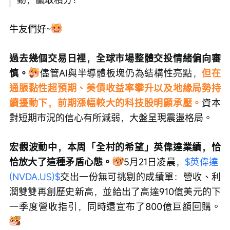
牛友們好~
過去幾個交易日裡，全球市場整體交投情緒偏向審
慎。
儘管AI與半導體板塊仍為結構性亮點，
但在
通脹黏性超預期、美債收益率攀升以及地緣局勢持
續擾動下，前期漲幅較大的科技股明顯承壓。
資本
對短期市況的信心有所減弱，大盤呈現震盪格局。
宏觀波動中，本周「全村的希望」英偉達業績，恰
恰放大了這種矛盾心態。
5月21日凌晨，
$英偉達 
(NVDA.US)$
交出一份無可挑剔的成績單：營收、利
潤雙雙再創歷史新高，並給出了高達910億美元的下
一季度營收指引，同時還宣布了800億巨額回購。