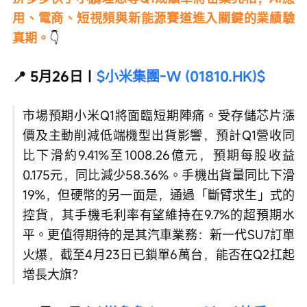
用、電商、短視頻與新能源賽道進入關鍵的業績驗
真期。
👇
📍 5月26日｜
$小米集團-W (01810.HK)$
市場預期小米Q1將面臨短期陣痛。受存儲芯片漲
價及主動削減低端機型出貨影響，預計Q1營收同
比下滑約9.41%至1008.26億元，預期每股收益
0.175元，同比減少58.36%。手機出貨量同比下滑
19%，但硬幣的另一面是，通過「斷臂求生」式的
控貨，其手機毛利率有望維持在9.7%的超預期水
平。更值得期待的是其汽車業務：新一代SU7訂單
火爆，截至4月23日已鎖單6萬台，能否在Q2扛起
增長大旗？