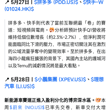
📍 5月27日｜
$拼多多 (PDD.US)$
、
$快手-W 
(01024.HK)$
拼多多、快手則代表了當前互聯網最「卷」的賽
道：短視頻與電商。
分析師預計快手Q1營收將
維持低個位數增長（約2.3%-2.7%），但淨利潤可
能面臨同比下滑的壓力，市場正密切關注其在激烈
的公域流量爭奪中的變現效率。至於拼多多，在出
海四小龍瘋狂擴張的背景下，其國內主站的護城河
以及Temu的減虧情況將是最大看點。
📍 5月28日｜
$小鵬集團 (XPEV.US)$
、
$理想
汽車 (LI.US)$
新能源車賽道正進入盈利分化的博弈深水區。
本
周
$蔚來 (NIO.US)$
已率先交卷，新車交付大增