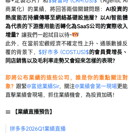
聯+定製芯片）和
$賽富時 (CRM.US)$
（Agentic AI
商業化）的業績，將回答兩個關鍵問題：
AI投資的
熱度能否持續傳導至網絡基礎設施層？以AI智能體
為代表的下游應用能否轉化為SaaS公司的實際收入
增量？
讓我們一起拭目以待~
此外，在當前宏觀經濟不確定性上升、通脹數據反
覆的背景下，
$好市多 (COST.US)$
的會員費增長、
同店銷售以及毛利率走勢又會迎來怎樣的表現？
即將公布業績的這些公司，誰是你的重點關注對
象？
跟緊
@富途業績Sir
，關注
@業績會第一現場
更能
直擊業績會現場，抓住業績機會，為投資加碼！
📅
 【業績直播預告】
拼多多2026Q1業績直播