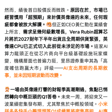
然而，績後首日股價反而微跌。
原因在於，市場已
經習慣用「超預期」來計價英偉達的未來，任何瑕
疵都會被放大解讀。
但正如CEO黃仁勳在業績會
上所言，
需求呈幾何級數增長，Vera Rubin超算芯
片將於2027財年下半年出貨且全周期供貨緊張，英
偉達CPU已正式切入此前從未涉足的市場。
這家AI
算力龍頭正在從芯片商向平台級基礎設施玩家蝶
變，機構層面也普遍力挺，里昂證券重申其為「高
度確信跑贏大市」評級——
AI支出周期的長期敘
事，並未因短期波動而改變。
一場由英偉達打響的財報季高潮剛過，焦點已悄
然轉向中概巨頭的Q1答卷。
未來一周，將迎來又一
波業績密集發布期，尤其聚焦於中概股領域。
小米
拼多多快手小鵬理想等Q1成績單將密集亮相，AI應