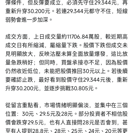
彈條件，但反彈要成立，必須先守住29.344元，再
重新升穿30.200元。若連29.344元都守不住，短線
弱勢會進一步加深。
成交方面，上日成交量約11706.84萬股，較近期高
成交日有所縮減，屬縮量下跌。股價下跌但成交未
見明顯放大，反映沽壓未算全面放量爆發，這比放
量急跌稍好；但同時，買盤承接亦不足，因為股價
仍然收近低位，未能把股價推回30元以上。若後續
要確認止跌，最好看到股價守住29.344元後，重新
升穿30.200元，並逐步挑戰30.805元。
從留言重點看，市場情緒明顯偏淡，並集中在三個
位置：30元、29.5元及28元。部分投資者不相信股
價會跌穿29.5元，也有人直接問28元是否會到，甚
至有人提到28.8元、28元、25元、24元、20元等更