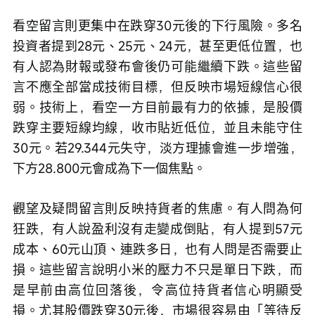
看空留言則更集中在跌穿30元後的下行風險。多名
投資者提到28元、25元、24元，甚至更低位置，也
有人認為財報或發布會後仍可能繼續下跌。這些留
言不應全部當成技術目標，但反映市場短線信心很
弱。技術上，看空一方目前最有力的依據，是股價
跌穿主要短線均線，收市貼近低位，並且未能守住
30元。若29.344元失守，淡方理據會進一步增強，
下方28.800元會成為下一個焦點。
觀望及疑問留言則反映持貨者的焦慮。有人問為何
狂跌，有人說盈利沒有走變成倒貼，有人提到57元
成本、60元山頂、連跌多日，也有人問是否需要止
損。這些留言說明小米的壓力不只是單日下跌，而
是早前由高位回落後，令高位持貨者信心明顯受
損。尤其股價跌穿30元後，市場很容易由「等待反