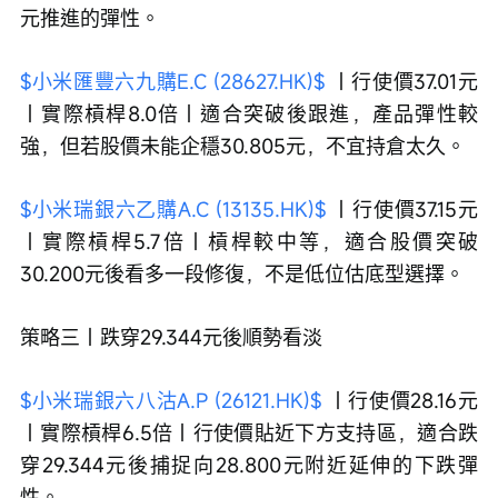
元推進的彈性。
$小米匯豐六九購E.C (28627.HK)$
 ｜行使價37.01元
｜實際槓桿8.0倍｜適合突破後跟進，產品彈性較
強，但若股價未能企穩30.805元，不宜持倉太久。
$小米瑞銀六乙購A.C (13135.HK)$
 ｜行使價37.15元
｜實際槓桿5.7倍｜槓桿較中等，適合股價突破
30.200元後看多一段修復，不是低位估底型選擇。
策略三｜跌穿29.344元後順勢看淡
$小米瑞銀六八沽A.P (26121.HK)$
 ｜行使價28.16元
｜實際槓桿6.5倍｜行使價貼近下方支持區，適合跌
穿29.344元後捕捉向28.800元附近延伸的下跌彈
性。