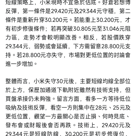
短線策略上，小米現時不宜急於估底。好倉若想博
反彈，第一條件是29.420元及29.344元守穩，第二
條件是重新升穿30.200元。若能重上30.200元，才
有初步修復條件；若再突破30.805元至31.046元阻
力區，走勢才會較明顯改善。相反，若股價跌穿
29.344元，弱勢或會延續，下方需留意28.800元支
持。若28.800元亦失守，市場對更低位置的討論會
進一步增加。
整體而言，小米失守30元後，主要短線均線全部位
於上方，保歷加通道下軌附近雖然有技術支持，但
買盤承接仍未夠強。留言方面，看多一方等待低位
吸納及技術反彈，看空一方則集中在28元、25元及
更低位置，觀望一方最關心是否止損、何時見底、
發布會或財報後會否再跌。技術上，29.420元及
29.344元是短線防線，30.200元是初步修復位，