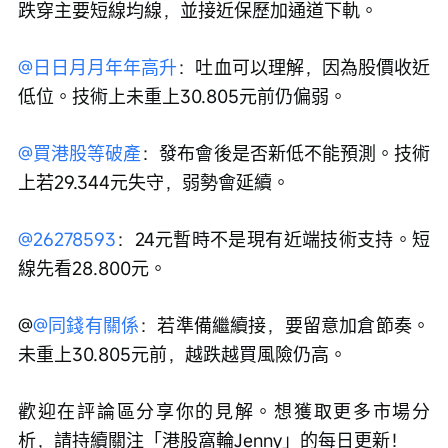
跌穿主要短線均線，並接近保歷加通道下軌。
@日日月月年年高升
：吐血可以理解，因為股價收近
低位。技術上未重上30.805元前仍偏弱。
@買港股等破產
：發布會後是否新低不能預測。技術
上若29.344元失守，弱勢會延續。
@26278593
：24元暫時不是現有近端技術支持。短
線先看28.800元。
@
@同錢有關係
：若準備繼續接，要留意加倉節奏。
未重上30.805元前，越跌越買風險仍高。
歡迎在評論區分享你的見解。想獲取更多市場分
析，請持續關注「港股窩輪Jenny」的每日更新！