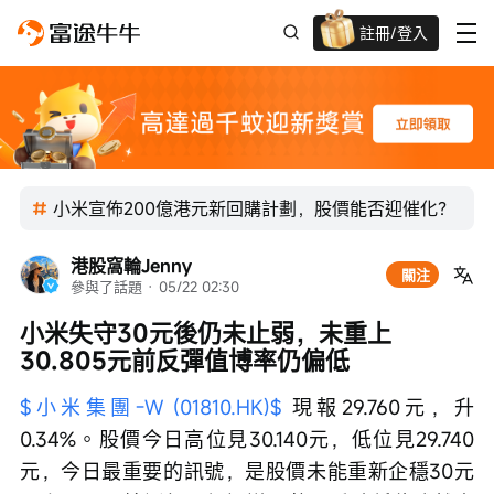
註冊/登入
迎新驚喜賞 股票/BTC等任你揀!
小米宣佈200億港元新回購計劃，股價能否迎催化？
港股窩輪Jenny
關注
參與了話題
 · 
05/22 02:30
小米失守30元後仍未止弱，未重上
30.805元前反彈值博率仍偏低
$小米集團-W (01810.HK)$
 現報29.760元，升
0.34%。股價今日高位見30.140元，低位見29.740
元，今日最重要的訊號，是股價未能重新企穩30元