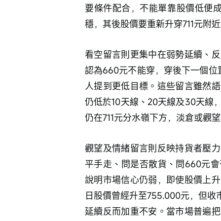
要條件配合，不能單靠股價低便成立。
穩，其後股價要重新升穿711元附
看空留言則更集中在弱勢延續、反
認為660元不能穿，穿後下一個位
人提到更低目標。這些留言雖然語
仍低於10天線、20天線及30天
仍在711元分水嶺下方，淡倉或觀
觀望及情緒留言則反映持貨者壓力
平手走、問是否散貨、問660元
說明市場信心仍弱，即使股價上升
日股價曾經升至755.000元，但
延續反而加重不安。當市場普遍把