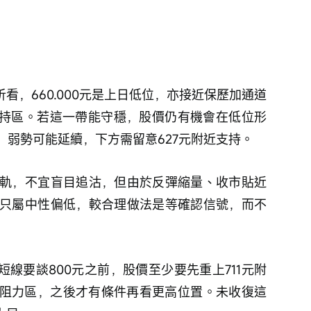
看，660.000元是上日低位，亦接近保歷加通道
要支持區。若這一帶能守穩，股價仍有機會在低位形
元，弱勢可能延續，下方需留意627元附近支持。
軌，不宜盲目追沽，但由於反彈縮量、收市貼近
只屬中性偏低，較合理做法是等確認信號，而不
短線要談800元之前，股價至少要先重上711元附
.175元阻力區，之後才有條件再看更高位置。未收復這