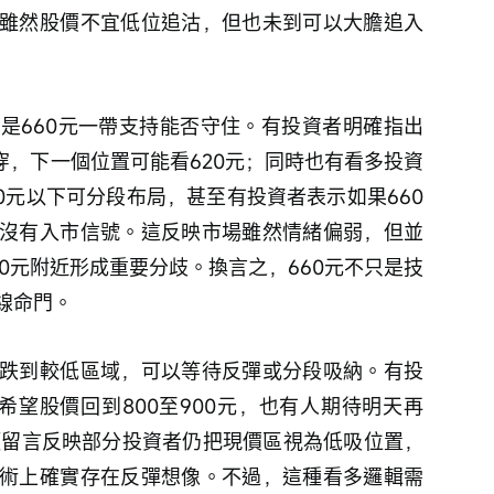
雖然股價不宜低位追沽，但也未到可以大膽追入
是660元一帶支持能否守住。有投資者明確指出
穿，下一個位置可能看620元；同時也有看多投資
80元以下可分段布局，甚至有投資者表示如果660
沒有入市信號。這反映市場雖然情緒偏弱，但並
0元附近形成重要分歧。換言之，660元不只是技
線命門。
跌到較低區域，可以等待反彈或分段吸納。有投
人希望股價回到800至900元，也有人期待明天再
這類留言反映部分投資者仍把現價區視為低吸位置，
術上確實存在反彈想像。不過，這種看多邏輯需