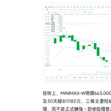
技術上，MINIMAX-W現價663.00
及30天線817.183元，三條
彈，而不是正式轉強。即使股價曾高見7