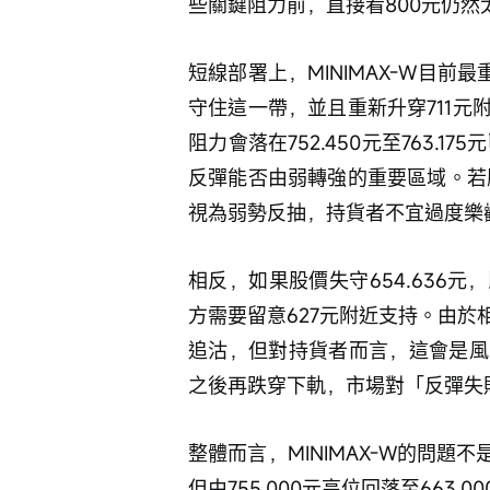
些關鍵阻力前，直接看800元仍然
短線部署上，MINIMAX-W目前最重
守住這一帶，並且重新升穿711
阻力會落在752.450元至763.
反彈能否由弱轉強的重要區域。若
視為弱勢反抽，持貨者不宜過度樂
相反，如果股價失守654.636
方需要留意627元附近支持。由
追沽，但對持貨者而言，這會是風
之後再跌穿下軌，市場對「反彈失
整體而言，MINIMAX-W的問題
但由755.000元高位回落至66