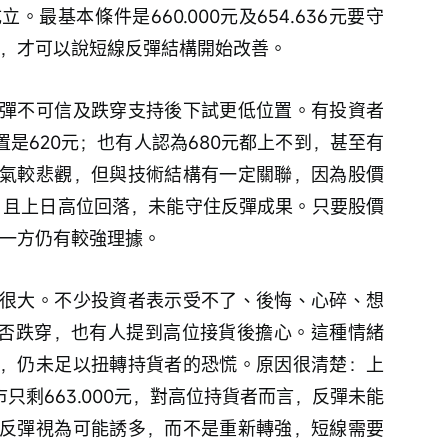
最基本條件是660.000元及654.636元要守
近，才可以說短線反彈結構開始改善。
彈不可信及跌穿支持後下試更低位置。有投資者
置是620元；也有人認為680元都上不到，甚至有
氣較悲觀，但與技術結構有一定關聯，因為股價
線，且上日高位回落，未能守住反彈成果。只要股價
望一方仍有較強理據。
很大。不少投資者表示受不了、後悔、心碎、想
會否跌穿，也有人提到高位接貨後擔心。這種情緒
，仍未足以扭轉持貨者的恐慌。原因很清楚：上
收市只剩663.000元，對高位持貨者而言，反彈未能
反彈視為可能誘多，而不是重新轉強，短線需要