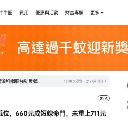
牛牛圈
費用
優惠與活動
財富專欄
更多
！龍頭科網股強勁反彈
131萬次瀏覽 · 2197篇内容
近低位，660元成短線命門，未重上711元