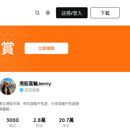
註冊/登入
下載
港股窩輪Jenny
認證媒體
專注港股市場，研究窩輪牛熊證，分享窩輪牛熊證選
擇邏輯。
3000
2.8萬
20.7萬
關注
粉絲
來訪