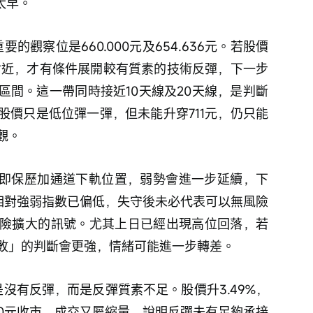
太早。
要的觀察位是660.000元及654.636元。若股價
元附近，才有條件展開較有質素的技術反彈，下一步
175元區間。這一帶同時接近10天線及20天線，是判斷
股價只是低位彈一彈，但未能升穿711元，仍只能
觀。
元，即保歷加通道下軌位置，弱勢會進一步延續，下
於相對強弱指數已偏低，失守後未必代表可以無風險
險擴大的訊號。尤其上日已經出現高位回落，若
敗」的判斷會更強，情緒可能進一步轉差。
不是沒有反彈，而是反彈質素不足。股價升3.49%，
3.000元收市，成交又屬縮量，說明反彈未有足夠承接