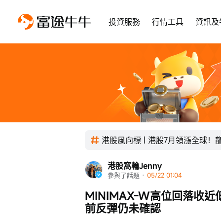
投資服務
行情工具
資訊及
港股風向標 | 港股7月領漲全球
港股窩輪Jenny
參與了話題
 · 
05/22 01:04
MINIMAX-W高位回落收
前反彈仍未確認