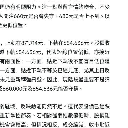
區仍有明顯阻力。這一點與留言情緒吻合，不少
關注660元是否會失守、680元是否上不到、以
至更低位置。
，上軌在871.714元，下軌在654.636元。股價收
通道下軌654.636元，代表短線位置偏低，亦接近
有兩面性：一方面，貼近下軌後不宜盲目低位追
一方面，貼近下軌不等於已經見底，尤其上日反
未見重新轉強訊號。因此，現階段最重要不是猜
60.000元及654.636元能否守穩。
近偏弱區域，反映動能仍然不足。這代表股價已經跌
重新掌控節奏。若相對強弱指數偏低時，股價能
機會會較高；但情況相反，成交縮減，收市貼近