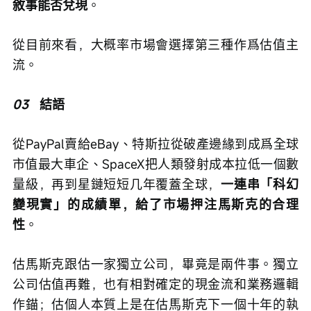
敘事能否兌現
。
從目前來看，大概率市場會選擇第三種作爲估值主
流。
03
   結語
從PayPal賣給eBay、特斯拉從破產邊緣到成爲全球
市值最大車企、SpaceX把人類發射成本拉低一個數
量級，再到星鏈短短几年覆蓋全球，
一連串「科幻
變現實」的成績單，給了市場押注馬斯克的合理
性
。
估馬斯克跟估一家獨立公司，畢竟是兩件事。獨立
公司估值再難，也有相對確定的現金流和業務邏輯
作錨；估個人本質上是在估馬斯克下一個十年的執