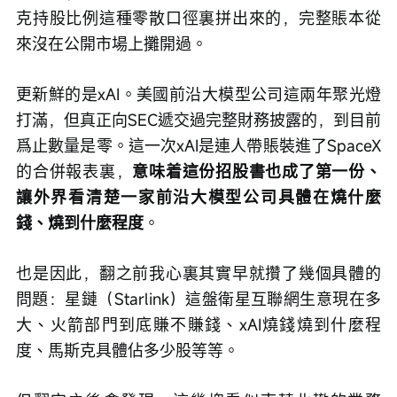
克持股比例這種零散口徑裏拼出來的，完整賬本從
來沒在公開市場上攤開過。
更新鮮的是xAI。美國前沿大模型公司這兩年聚光燈
打滿，但真正向SEC遞交過完整財務披露的，到目前
爲止數量是零。這一次xAI是連人帶賬裝進了SpaceX
的合併報表裏，
意味着這份招股書也成了第一份、
讓外界看清楚一家前沿大模型公司具體在燒什麼
錢、燒到什麼程度
。
也是因此，翻之前我心裏其實早就攢了幾個具體的
問題：星鏈（Starlink）這盤衛星互聯網生意現在多
大、火箭部門到底賺不賺錢、xAI燒錢燒到什麼程
度、馬斯克具體佔多少股等等。