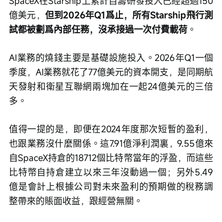
SpaceX在Starship上累計自籌研發投入已經超過150
億美元，
但到2026年Q1爲止，所有Starship飛行測
試都被劃爲內部任務，沒承接過一次付費載荷
。
AI業務的燒錢主要是基礎設施投入。2026年Q1一個
季度，AI業務就花了77億美元的資本開支，是同期航
天發射和衛星互聯網兩塊加在一起24億美元的三倍
多。
值得一提的是，即便在2024年度那次短暫的盈利，
也跟業務沒什麼關係。這7.91億淨利潤裏，9.55億來
自SpaceX持倉的18712個比特幣當年的浮盈，而這些
比特幣自持倉建立以來三年沒動過一個；另外5.49
億是會計上根據公司對未來盈利的預期做的稅務調
整帶來的賬面收益，跟經營無關。