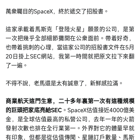
萬衆矚目的SpaceX，終於遞交了招股書。
這家承載着馬斯克「登陸火星」願景的公司，是第
一次把幾乎全部細節攤開在公衆面前。帶着好奇，
也帶着挑刺的心理，當這家公司的招股書文件在5月
20日掛上SEC網站，我第一時間就把原文拉下來翻
了一遍。
不得不說，老馬還是太有誠意了，新鮮感拉滿。
商業航天這門生意，二十多年裏第一次有這種規模
的巨頭把家底亮給SEC
。SpaceX估值接近4000億美
金，是全球估值最高的私營公司，去年一年的火箭
發射次數也排在全行業第一。外界對它的體量早就
有印象，但都是從估值傳聞、星鏈訂戶數量、馬斯