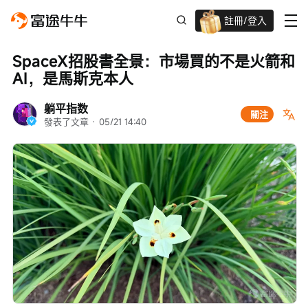
註冊/登入
迎新驚喜賞 股票/BTC等任你揀!
SpaceX招股書全景：市場買的不是火箭和
AI，是馬斯克本人
躺平指数
關注
發表了文章
 · 
05/21 14:40