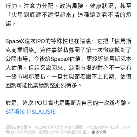
行力、注意力分配、政治風險、健康狀況，甚至
「火星到底建不建得起來」這種遠到看不清的承
諾。
SpaceX這次IPO的特殊性也在這裏：它把「估馬斯
克商業網絡」這件事從私募圈子第一次徹底搬到了
公開市場，今後給SpaceX估值，更接近給馬斯克本
人估值。但話又說回來，公開市場的耐心不一定有
一級市場那麼長。一旦兌現節奏跟不上預期，估值
回調可能比業績調整劇烈得多。
於是，這次IPO其實也是馬斯克自己的一次新考驗。 
$特斯拉 (TSLA.US)$
風險及免責聲明：以上內容僅代表作者個人觀點，不代表富途任何立場，亦不
構成任何投資建議，富途對此不作任何保證與承諾。
更多信息