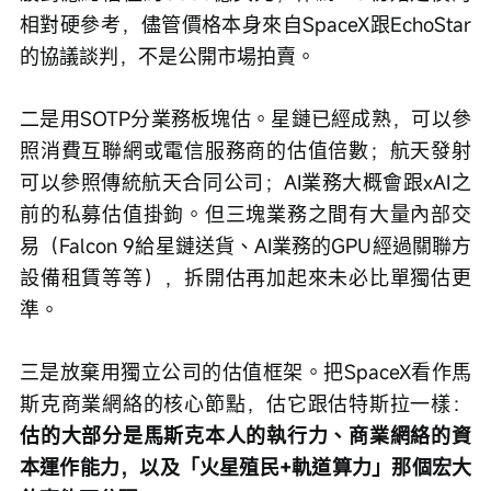
相對硬參考，儘管價格本身來自SpaceX跟EchoStar
的協議談判，不是公開市場拍賣。
二是用SOTP分業務板塊估。星鏈已經成熟，可以參
照消費互聯網或電信服務商的估值倍數；航天發射
可以參照傳統航天合同公司；AI業務大概會跟xAI之
前的私募估值掛鉤。但三塊業務之間有大量內部交
易（Falcon 9給星鏈送貨、AI業務的GPU經過關聯方
設備租賃等等），拆開估再加起來未必比單獨估更
準。
三是放棄用獨立公司的估值框架。把SpaceX看作馬
斯克商業網絡的核心節點，估它跟估特斯拉一樣：
估的大部分是馬斯克本人的執行力、商業網絡的資
本運作能力，以及「火星殖民+軌道算力」那個宏大