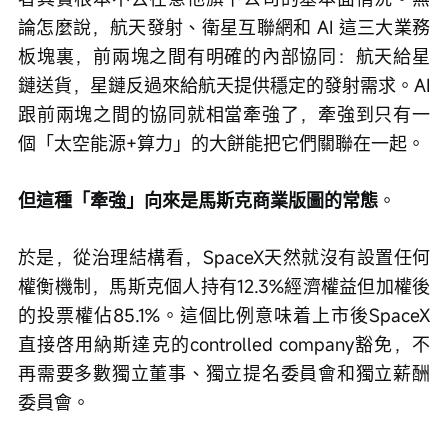
論怎麼說，航天發射、衛星互聯網和 AI 這三大業務
板塊裏，前兩塊之間有明確的內部協同：航天給星
鏈送貨，星鏈反過來給航天提供穩定的發射需求。AI
跟前兩塊之間的協同就相當牽強了，牽強到只有一
個「太空能源+算力」的大餅能把它們關聯在一起。
但這種「牽強」向來是馬斯克商業版圖的常態
。
於是，從治理結構看，SpaceX天然就沒有設置任何
權衡機制，馬斯克個人持有12.3%經濟權益但加權後
的投票權佔85.1%。這個比例意味着上市後SpaceX
直接啓用納斯達克的controlled company豁免，不
再需要多數獨立董事、獨立提名委員會和獨立薪酬
委員會。