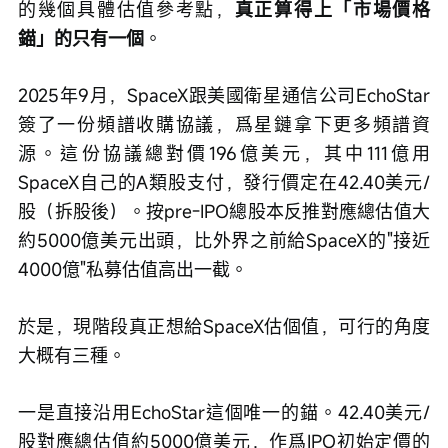
的幾個具體估值參考點，
真正算得上「市場價格
錨」的只有一個
。
2025年9月，SpaceX跟美國衛星通信公司EchoStar
簽了一份頻譜收購協議，爲星鏈拿下更多頻譜資
源。這份協議總對價196億美元，其中111億用
SpaceX自己的A類股支付，發行價定在42.40美元/
股（拆股後）。按pre-IPO總股本反推對應總估值大
約5000億美元出頭，比外界之前給SpaceX的"接近
4000億"私募估值高出一截。
於是，現階段真正想給SpaceX估個值，可行的角度
大概有三種。
一是直接沿用EchoStar這個唯一的錨。42.40美元/
股對應總估值約5000億美元，作爲IPO初始定價的