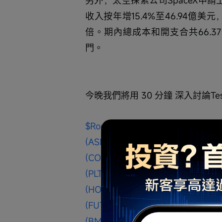
收入按年增15.4%至46.94億美元
倍。期內總成本和開支合共66.37
門。 
今晚我們將用 30 分鐘 深入討論Tes
$Rocket Lab (RKLB.US)$
$CoreWe
(ASML.US)$
$Circle (CRCL.US)$
$
(COIN.US)$
$BigBear.ai Holdings 
(PLTR.US)$
$美國超微公司 (AMD.U
(HOOD.US)$
$PayPal (PYPL.US)$
(FUTU.US)$
$NEBIUS (NBIS.US)$
$
(BMNR.US)$
$百度 (BIDU.US)$
$蔚來