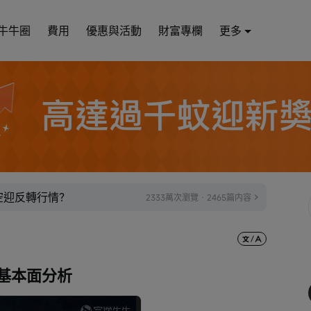
牛牛圈
費用
優惠與活動
財富專欄
更多
太空迎反轉行情？
2333萬次瀏覽 · 2465篇内容
X 基本面分析