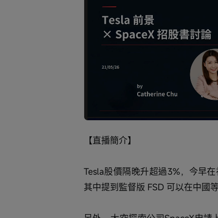
Loaded
:
Progress
:
取
0%
0%
消
/
靜
音
【直播簡介】 
Tesla股價隔晚升超過3%，今早
其中提到監督版 FSD 可以在中國
另外，太空探索公司SpaceX申