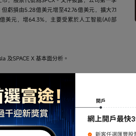
，但虧損由5.28億美元增至42.76億美元，擴大7.1
億美元，增64.3%，主要受累於人工智能(AI)部
la 及SPACE X 基本面分析。
ave (CRWV.US)$
$英偉達 (NVDA.US)$
$阿斯麥 
富途控股 (FUTU.US)$
$Coinbase 
(BBAI.US)$
$特斯拉 (TSLA.US)$
$Palantir 
S)$
$Arm Holdings (ARM.US)$
$Robinhood 
$Palantir (PLTR.US)$
$富途控股 
Bitmine Immersion Technologies 
 (NIO.US)$
$Meta Platforms (META.US)$
$蘋