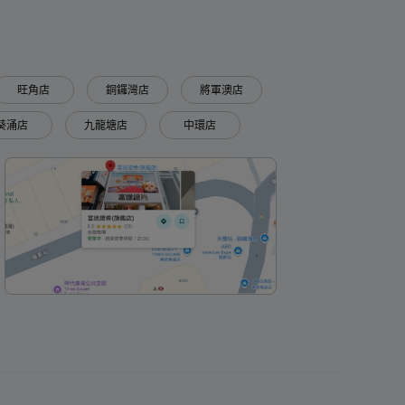
旺角店
銅鑼灣店
將軍澳店
葵涌店
九龍塘店
中環店