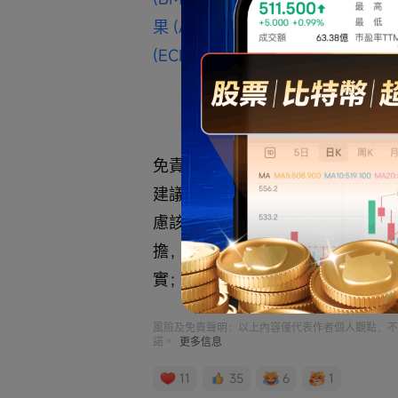
果 (AAPL.US)$
$微軟 (MSFT.US)$
$
(ECHO.US)$
免責聲明: 內容純屬個人分享，
建議、意見或保證。投資涉及風險
慮該等投資是否適合閣下的財務狀
擔，建議諮詢專業投資顧問。本⼈
實；對任何錯誤、遺漏或因依賴資
風險及免責聲明：以上內容僅代表作者個人觀點，不
諾。
更多信息
11
35
6
1