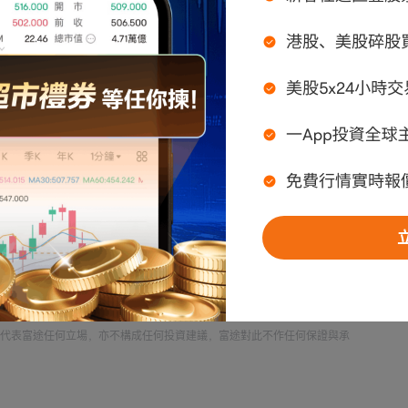
閃迪 (SNDK.US)$
$康寧 (GLW.US)$
$迴聲星通信 
並不構成任何證券、金融產品或工具的要約、招攬、
，最大損失可能超過您的投資本金。投資者應考
況，所有投資決定及其後果，概由投資者自行承
不保證所引用資料之準確性或完整性，請自行核
料而導致之損失，本人恕不負責。
代表富途任何立場，亦不構成任何投資建議，富途對此不作任何保證與承