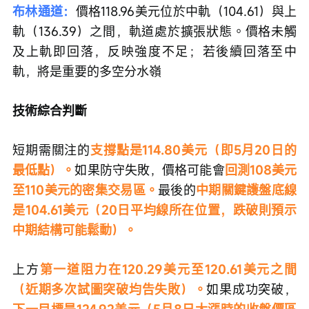
布林通道：
價格118.96美元位於中軌（104.61）與上
軌（136.39）之間，軌道處於擴張狀態。價格未觸
及上軌即回落，反映強度不足；若後續回落至中
軌，將是重要的多空分水嶺
技術綜合判斷
短期需關注的
支撐點是114.80美元（即5月20日的
最低點）。
如果防守失敗，價格可能會
回測108美元
至110美元的密集交易區。
最後的
中期關鍵護盤底線
是104.61美元（20日平均線所在位置，跌破則預示
中期結構可能鬆動）。
上方
第一道阻力在120.29美元至120.61美元之間
（近期多次試圖突破均告失敗）。
如果成功突破，