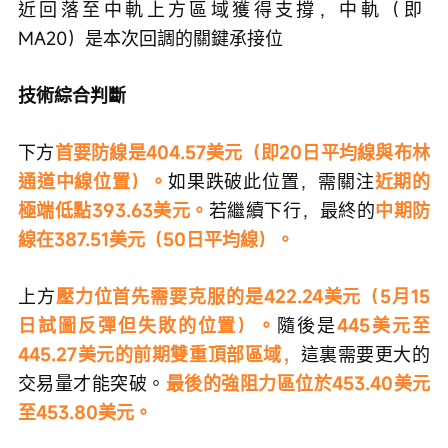
近回落至中軌上方區域獲得支撐，中軌（即 
MA20）是本次回調的關鍵承接位
技術綜合判斷
下方
首要防線是404.57美元（即20日平均線與布林
通道中線位置）。
如果跌破此位置，需關注
近期的
極端低點393.63美元。
若繼續下行，最終的
中期防
線在387.51美元（50日平均線）。
上方
壓力位首先需要克服的是422.24美元（5月15
日試圖反彈但失敗的位置）。
隨後是
445美元至
445.27美元的前期雙重頂部區域，
這裏需要更大的
交易量才能突破。
最後的強阻力區位於453.40美元
至453.80美元。