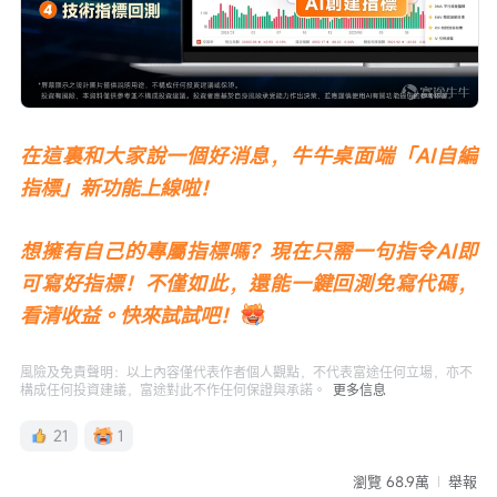
在這裏和大家說一個好消息，牛牛桌面端「AI自編
指標」新功能上線啦！
想擁有自己的專屬指標嗎？現在只需一句指令AI即
可寫好指標！不僅如此，還能一鍵回測免寫代碼，
看清收益。快來試試吧！
風險及免責聲明：以上內容僅代表作者個人觀點，不代表富途任何立場，亦不
構成任何投資建議，富途對此不作任何保證與承諾。
更多信息
21
1
瀏覽 68.9萬
舉報