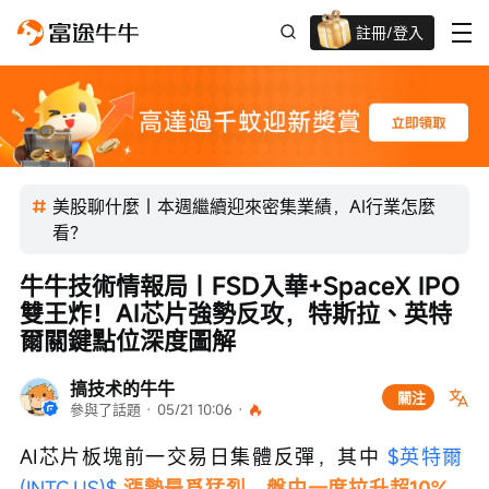
註冊/登入
迎新驚喜賞 股票/BTC等任你揀!
美股聊什麼｜本週繼續迎來密集業績，AI行業怎麼
看？
牛牛技術情報局｜FSD入華+SpaceX IPO
雙王炸！AI芯片強勢反攻，特斯拉、英特
爾關鍵點位深度圖解
搞技术的牛牛
關注
參與了話題
 · 
05/21 10:06
 · 
AI芯片板塊前一交易日集體反彈，其中 
$英特爾 
(INTC.US)$
 漲勢最爲猛烈，盤中一度拉升超10%，