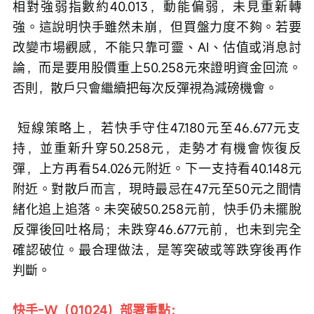
相對強弱指數約40.013，動能偏弱，未見重新轉
強。這說明快手雖然未崩，但買盤力度不夠。若要
改變市場觀感，不能只靠可靈、AI、估值或消息討
論，而是要用股價重上50.258元來證明資金回流。
否則，散戶只會繼續把每次反彈視為減磅機會。
 短線策略上，若快手守住47.180元至46.677元支
持，並重新升穿50.258元，走勢才有機會恢復反
彈，上方再看54.026元附近。下一支持看40.148元
附近。對散戶而言，現時最忌在47元至50元之間情
緒化追上追落。未突破50.258元前，快手仍未擺脫
反彈後回吐格局；未跌穿46.677元前，也未到完全
確認破位。最合理做法，是等突破或等跌穿後再作
判斷。
快手-W（01024）部署重點：