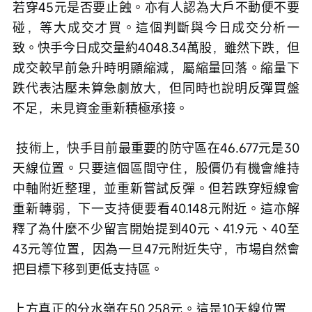
若穿45元是否要止蝕。亦有人認為大戶不動便不要
碰，等大成交才買。這個判斷與今日成交分析一
致。快手今日成交量約4048.34萬股，雖然下跌，但
成交較早前急升時明顯縮減，屬縮量回落。縮量下
跌代表沽壓未算急劇放大，但同時也說明反彈買盤
不足，未見資金重新積極承接。
 技術上，快手目前最重要的防守區在46.677元是30
天線位置。只要這個區間守住，股價仍有機會維持
中軸附近整理，並重新嘗試反彈。但若跌穿短線會
重新轉弱，下一支持便要看40.148元附近。這亦解
釋了為什麼不少留言開始提到40元、41.9元、40至
43元等位置，因為一旦47元附近失守，市場自然會
把目標下移到更低支持區。
上方真正的分水嶺在50.258元。這是10天線位置，