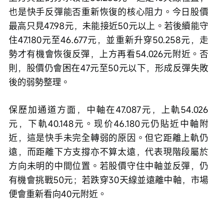
也是快手反彈能否重新恢復的核心阻力。今日股價
最高只見47.98元，未能接近50元以上。若後續能守
住47.180元至46.677元，並重新升穿50.258元，走
勢才有機會恢復反彈，上方再看54.026元附近。否
則，股價仍會困在47元至50元以下，形成反彈失敗
後的弱勢整理。
保歷加通道方面，中軸在47.087元，上軌54.026
元，下軌40.148元。现价46.180元仍貼近中軸附
近，這是快手未完全轉弱的原因。但它距離上軌仍
遠，而距離下方支撐亦不算太遠，代表現階段屬於
方向未明的中間位置。若股價守住中軸並反彈，仍
有機會挑戰50元；若跌穿30天線並遠離中軸，市場
便會重新看向40元附近。