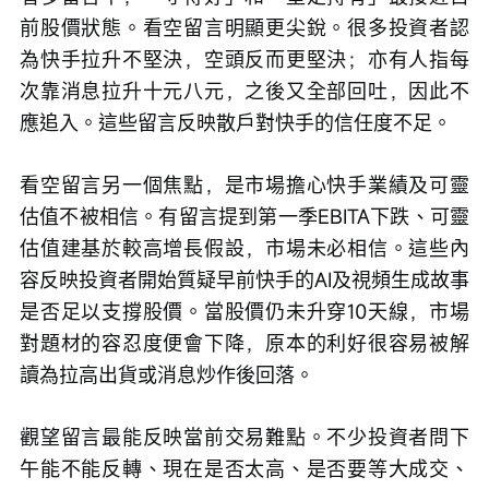
前股價狀態。看空留言明顯更尖銳。很多投資者認
為快手拉升不堅決，空頭反而更堅決；亦有人指每
次靠消息拉升十元八元，之後又全部回吐，因此不
應追入。這些留言反映散戶對快手的信任度不足。
看空留言另一個焦點，是市場擔心快手業績及可靈
估值不被相信。有留言提到第一季EBITA下跌、可靈
估值建基於較高增長假設，市場未必相信。這些內
容反映投資者開始質疑早前快手的AI及視頻生成故事
是否足以支撐股價。當股價仍未升穿10天線，市場
對題材的容忍度便會下降，原本的利好很容易被解
讀為拉高出貨或消息炒作後回落。
觀望留言最能反映當前交易難點。不少投資者問下
午能不能反轉、現在是否太高、是否要等大成交、