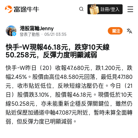
註冊/登入
新客限時
高達過千蚊獎賞
港股窩輪Jenny
關注
發表了動態
 · 
05/21 03:35
快手-W現報46.18元，跌穿10天線
50.258元，反彈力度明顯減弱
快手-W昨日（20）收報47.680元，跌1.200元，跌
幅2.45%。股價由高位48.580元回落，最低見47.180
元，收市貼近低位，反映短線沽壓仍在。今日（21
日）股價跌3.10%，股價報46.18元。現價低於10天
線50.258元，亦未能重新企穩反彈關鍵位，雖然仍
貼近保歷加通道中軸47.087元附近，暫時未算全面轉
弱，但反彈力度已明顯減弱。