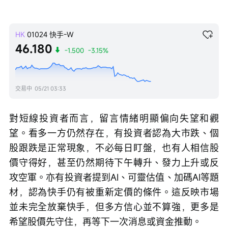
HK
01024
快手-W
46.180
-1.500
-3.15%
交易中
05/21 03:33
對短線投資者而言，留言情緒明顯偏向失望和觀
望。看多一方仍然存在，有投資者認為大市跌、個
股跟跌是正常現象，不必每日盯盤，也有人相信股
價守得好，甚至仍然期待下午轉升、發力上升或反
攻空軍。亦有投資者提到AI、可靈估值、加碼AI等題
材，認為快手仍有被重新定價的條件。這反映市場
並未完全放棄快手，但多方信心並不算強，更多是
希望股價先守住，再等下一次消息或資金推動。