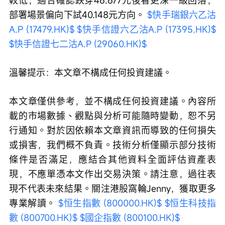
較低，適合確認跌穿46.677元後看更深一級回落，
部署場景偏向下試40.148元方向。 
$快手瑞銀六乙沽
A.P (17479.HK)$
$快手信證六乙沽A.P (17395.HK)$
$快手信證七二沽A.P (29060.HK)$
溫馨提示：本文章不構成任何投資建議。
本文章僅供參考，並不構成任何投資建議。內容所
載的市場數據、觀點與分析可能隨時變動，恕不另
行通知。對於因依賴本文章資訊而導致的任何損失
或損害，我們概不負責。技術分析僅顯示部分技術
條件是否滿足，應結合其他資料全面評估資產表
現，不應單憑本文作出交易決策。請注意，過往表
現不代表未來結果。關注港股窩輪Jenny，獲取更多
專業解讀。 
$恒生指數 (800000.HK)$
$恒生科技指
數 (800700.HK)$
$國企指數 (800100.HK)$