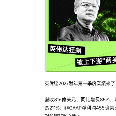
英偉達2027財年第一季度業績來
營收816億美元，同比增長85%，
長211%；非GAAP淨利潤455億