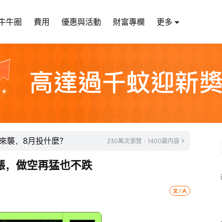
牛牛圈
費用
優惠與活動
財富專欄
更多
來襲，8月投什麼？
230萬次瀏覽 · 1400篇内容
漲，做空再猛也不跌