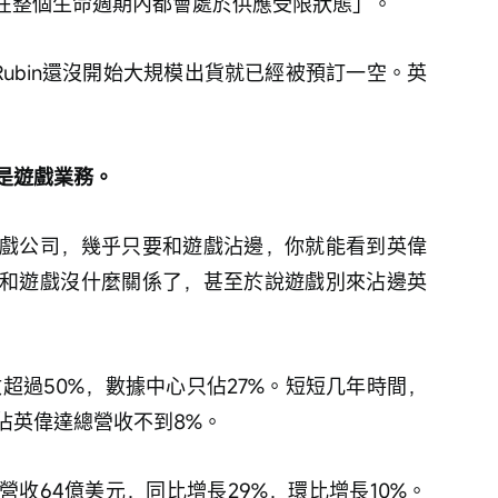
in「在整個生命週期內都會處於供應受限狀態」。
Vera Rubin還沒開始大規模出貨就已經被預訂一空。英
是遊戲業務。
戲公司，幾乎只要和遊戲沾邊，你就能看到英偉
和遊戲沒什麼關係了，甚至於說遊戲別來沾邊英
收超過50%，數據中心只佔27%。短短几年時間，
佔英偉達總營收不到8%。
收64億美元，同比增長29%，環比增長10%。