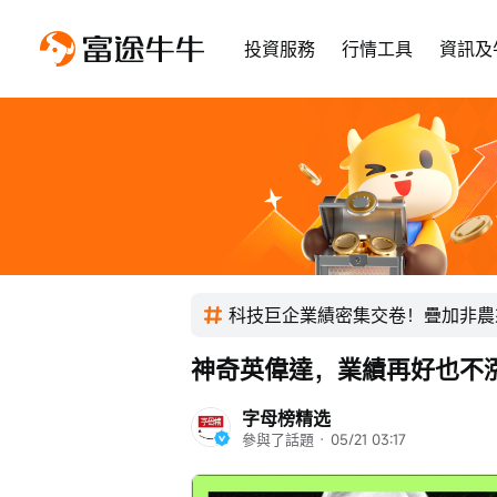
投資服務
行情工具
資訊及
科技巨企業績密集交卷！疊加非農
神奇英偉達，業績再好也不
字母榜精选
參與了話題
 · 
05/21 03:17