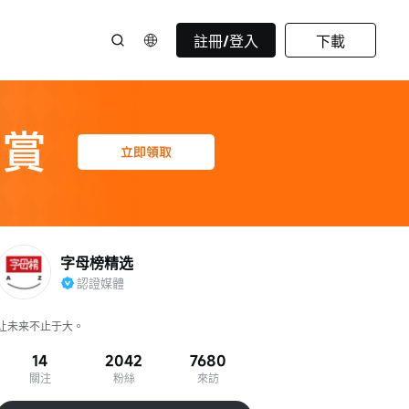
註冊/登入
下載
字母榜精选
認證媒體
让未来不止于大。
14
2042
7680
關注
粉絲
來訪