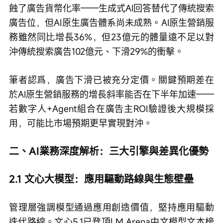
蝕了廣告貨幣化率——生成式AI回答替代了傳統搜索
廣告位，但AI原生廣告體系尚未成熟。AI原生營銷服
務雖然同比增長36%，但23億元的體量遠不足以對
沖傳統搜索廣告102億元、下滑29%的衝擊。
筆者認爲，廣告下滑已被充分定價。關鍵預期差在
於AI原生營銷服務的增長斜率能否在下半年加速——
若數字人+Agent組合在廣告主ROI驗證後大規模採
用，可能比市場預期更早實現對沖。
二、AI業務深度解析：三大引擎與差異化優勢
2.1 文心大模型：應用驅動路線與生態壁壘
管理層強調模型通過應用創造價值，堅持應用驅動
迭代路線。文心5.1已登頂LM Arena中文模型文本榜