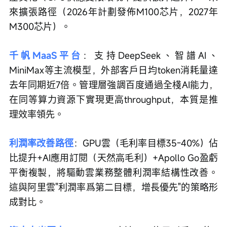
來擴張路徑（2026年計劃發佈M100芯片，2027年
M300芯片）。
千帆MaaS平台
：支持DeepSeek、智譜AI、
MiniMax等主流模型，外部客戶日均token消耗量達
去年同期近7倍。管理層強調百度通過全棧AI能力，
在同等算力資源下實現更高throughput，本質是推
理效率領先。
利潤率改善路徑
：GPU雲（毛利率目標35-40%）佔
比提升+AI應用訂閱（天然高毛利）+Apollo Go盈虧
平衡複製，將驅動雲業務整體利潤率結構性改善。
這與阿里雲"利潤率爲第二目標，增長優先"的策略形
成對比。