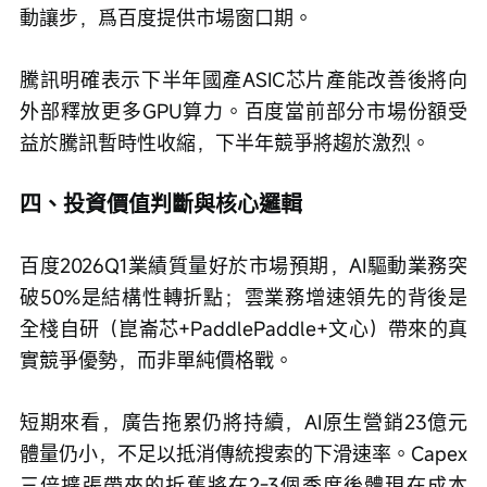
動讓步，爲百度提供市場窗口期。
騰訊明確表示下半年國產ASIC芯片產能改善後將向
外部釋放更多GPU算力。百度當前部分市場份額受
益於騰訊暫時性收縮，下半年競爭將趨於激烈。
四、投資價值判斷與核心邏輯
百度2026Q1業績質量好於市場預期，AI驅動業務突
破50%是結構性轉折點；雲業務增速領先的背後是
全棧自研（崑崙芯+PaddlePaddle+文心）帶來的真
實競爭優勢，而非單純價格戰。
短期來看，廣告拖累仍將持續，AI原生營銷23億元
體量仍小，不足以抵消傳統搜索的下滑速率。Capex
三倍擴張帶來的折舊將在2-3個季度後體現在成本