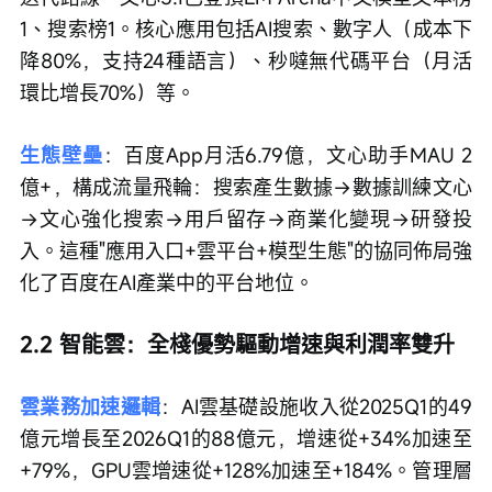
1、搜索榜1。核心應用包括AI搜索、數字人（成本下
降80%，支持24種語言）、秒噠無代碼平台（月活
環比增長70%）等。
生態壁壘
：百度App月活6.79億，文心助手MAU 2
億+，構成流量飛輪：搜索產生數據→數據訓練文心
→文心強化搜索→用戶留存→商業化變現→研發投
入。這種"應用入口+雲平台+模型生態"的協同佈局強
化了百度在AI產業中的平台地位。
2.2 智能雲：全棧優勢驅動增速與利潤率雙升
雲業務加速邏輯
：AI雲基礎設施收入從2025Q1的49
億元增長至2026Q1的88億元，增速從+34%加速至
+79%，GPU雲增速從+128%加速至+184%。管理層