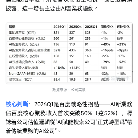
披露，這一增長主要由AI雲業務驅動。
數據來源：公司業績
核心判斷
：2026Q1是百度戰略性拐點——AI新業務
佔百度核心業務收入首次突破50%（達52%），標
誌着公司估值邏輯從"AI賦能搜索公司"正式轉型爲"帶
着傳統業務的AI公司"。