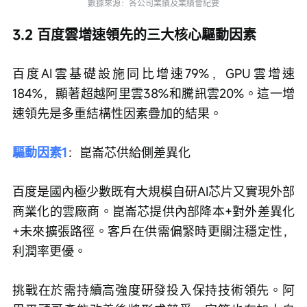
數據來源：各公司業績及業績會紀要
3.2 百度雲增速領先的三大核心驅動因素
百度AI雲基礎設施同比增速79%，GPU雲增速
184%，顯著超越阿里雲38%和騰訊雲20%。這一增
速領先是多重結構性因素疊加的結果。
驅動因素1
：崑崙芯供給側差異化
百度是國內極少數既有大規模自研AI芯片又實現外部
商業化的雲廠商。崑崙芯提供內部降本+對外差異化
+未來擴張路徑。客戶在供需偏緊時更關注穩定性，
利潤率更優。
挑戰在於需持續高強度研發投入保持技術領先。阿