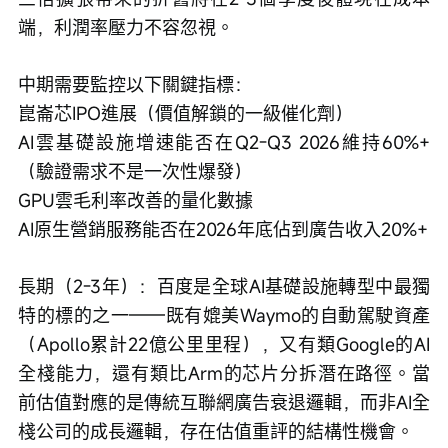
端，利潤率壓力不容忽視。
中期需要監控以下關鍵指標：
崑崙芯IPO進展（價值解鎖的一級催化劑）
AI雲基礎設施增速能否在Q2-Q3 2026維持60%+
（驗證需求不是一次性爆發）
GPU雲毛利率改善的量化數據
AI原生營銷服務能否在2026年底佔到廣告收入20%+
長期（2-3年）：百度是全球AI基礎設施轉型中最獨
特的標的之一——既有媲美Waymo的自動駕駛資產
（Apollo累計22億公里里程），又有類Google的AI
全棧能力，還有類比Arm的芯片分拆潛在路徑。當
前估值對應的是傳統互聯網廣告衰退邏輯，而非AI全
棧公司的成長邏輯，存在估值重評的結構性機會。