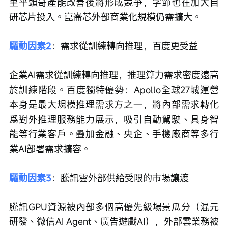
里平頭哥產能改善後將形成競爭，字節也在加大自
研芯片投入。崑崙芯外部商業化規模仍需擴大。
驅動因素2
：需求從訓練轉向推理，百度更受益
企業AI需求從訓練轉向推理，推理算力需求密度遠高
於訓練階段。百度獨特優勢：Apollo全球27城運營
本身是最大規模推理需求方之一，將內部需求轉化
爲對外推理服務能力展示，吸引自動駕駛、具身智
能等行業客戶。疊加金融、央企、手機廠商等多行
業AI部署需求擴容。
驅動因素3
：騰訊雲外部供給受限的市場讓渡
騰訊GPU資源被內部多個高優先級場景瓜分（混元
研發、微信AI Agent、廣告遊戲AI），外部雲業務被