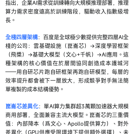
指出，企業AI需求從訓練轉向大規模推理部署，推理
算力需求密度遠高於訓練階段，驅動收入指數級增
長。
全棧四層架構
：百度是全球極少數提供完整四層AI全
棧的公司：雲基礎設施（崑崙芯）→深度學習框架
（飛槳）→基礎大模型（文心+千帆）→AI應用。這
種架構的核心價值在於層間協同創造成本護城河
——用自研芯片跑自研框架再跑自研模型，每層的
效率提升都會被下一層放大，形成競爭對手無法簡
單複製的成本結構優勢。
崑崙芯差異化
：單AI算力集群超3萬顆加速器大規模
商用部署，全面兼容主流大模型。崑崙芯的三重價
值：內部降本（爲文心、Apollo提供算力）、對外
差異化（GPU供應受限環境下提供額外選擇）、未