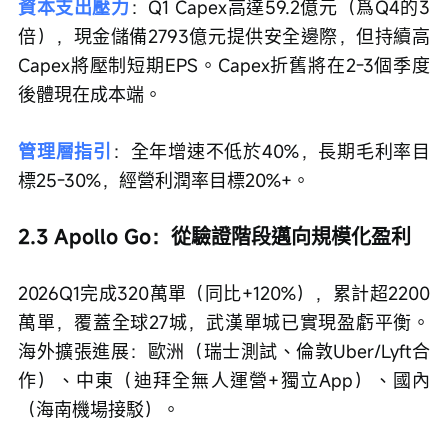
資本支出壓力
：Q1 Capex高達59.2億元（爲Q4的3
倍），現金儲備2793億元提供安全邊際，但持續高
Capex將壓制短期EPS。Capex折舊將在2-3個季度
後體現在成本端。
管理層指引
：全年增速不低於40%，長期毛利率目
標25-30%，經營利潤率目標20%+。
2.3 Apollo Go：從驗證階段邁向規模化盈利
2026Q1完成320萬單（同比+120%），累計超2200
萬單，覆蓋全球27城，武漢單城已實現盈虧平衡。
海外擴張進展：歐洲（瑞士測試、倫敦Uber/Lyft合
作）、中東（迪拜全無人運營+獨立App）、國內
（海南機場接駁）。