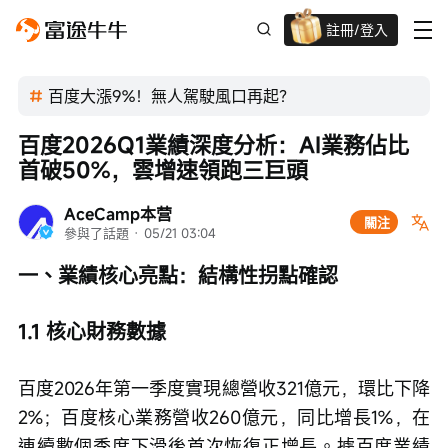
註冊/登入
新客限時
高達過千蚊獎賞
百度大漲9%！無人駕駛風口再起？
百度2026Q1業績深度分析：AI業務佔比
首破50%，雲增速領跑三巨頭
AceCamp本营
關注
參與了話題
 · 
05/21 03:04
一、業績核心亮點：結構性拐點確認
1.1 核心財務數據
百度2026年第一季度實現總營收321億元，環比下降
2%；百度核心業務營收260億元，同比增長1%，在
連續數個季度下滑後首次恢復正增長。據百度業績