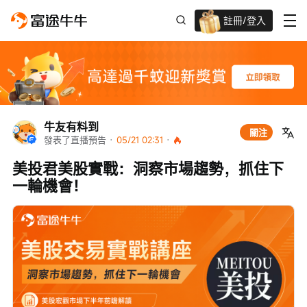
註冊/登入
迎新驚喜賞 股票/BTC等任你揀!
牛友有料到
關注
發表了直播預告
 · 
05/21 02:31
 · 
美投君美股實戰：洞察市場趨勢，抓住下
一輪機會！