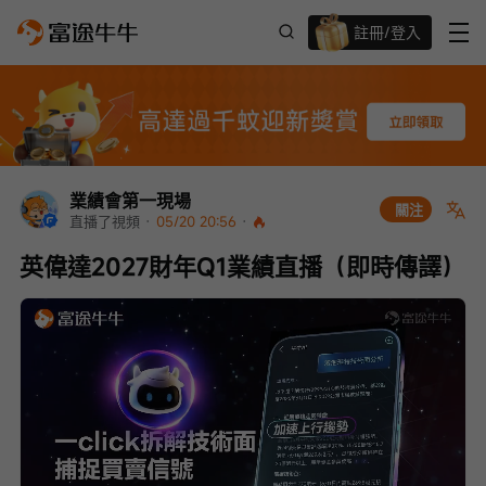
註冊/登入
迎新驚喜賞 股票/BTC等任你揀!
業績會第一現場
關注
直播了視頻
 · 
05/20 20:56
 · 
英偉達2027財年Q1業績直播（即時傳譯）