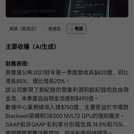
Loaded
:
Progress
:
取
0%
0%
消
/
播
靜
放
音
速
度
英語（原語言）
普通話
粵語
主要收穫（AI生成）
財務表現：
英偉達公佈2027財年第一季度營收爲$820億，同比
增長85%，環比增長20%。
該公司實現了創紀錄的營業利潤和創紀錄的自由現
金流，本季度自由現金流達到$490億。
數據中心業務總收入達$750億，主要受益於市場對
Blackwell架構和GB300 NVL72 GPU的強勁需求。
GAAP和非GAAP毛利率分別報告爲74.9%和75%，
表明儘管業務活動增加，但毛利率保持穩定。