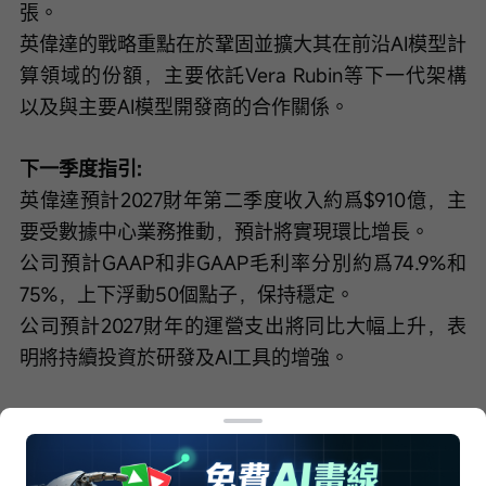
張。
英偉達的戰略重點在於鞏固並擴大其在前沿AI模型計
算領域的份額，主要依託Vera Rubin等下一代架構
以及與主要AI模型開發商的合作關係。
下一季度指引:
英偉達預計2027財年第二季度收入約爲$910億，主
要受數據中心業務推動，預計將實現環比增長。
公司預計GAAP和非GAAP毛利率分別約爲74.9%和
75%，上下浮動50個點子，保持穩定。
公司預計2027財年的運營支出將同比大幅上升，表
明將持續投資於研發及AI工具的增強。
風險：
Vera Rubin的量產爬坡可能面臨挑戰，因其全新的
硅架構可能影響生產和部署時間表。