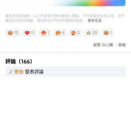
消
/
播
靜
放
音
速
度
風險及免責聲明：以上內容僅代表作者個人觀點，不代表富途任何立場，亦不
構成任何投資建議，富途對此不作任何保證與承諾。
更多信息
13
11
1
6
3
39
1
瀏覽 56.2萬
舉報
評論（166）
登錄
發表評論