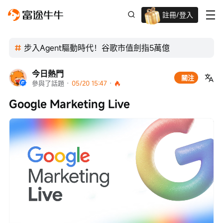
註冊/登入
新客限時
高達過千蚊獎賞
步入Agent驅動時代！谷歌市值劍指5萬億
今日熱門
關注
參與了話題
 · 
05/20 15:47
 · 
Google Marketing Live
Loaded
:
Progress
:
取
0%
0%