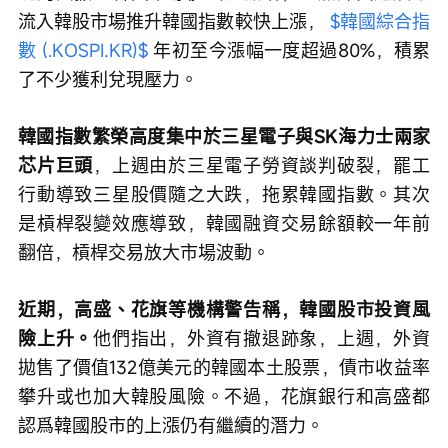
流入韓股市場推升韓國指數較快上漲， 
$韓國綜合指
數 (.KOSPI.KR)$
 年初至今漲幅一度超過80%，積累
了不少獲利兌現壓力。
韓國指數繁榮高度集中於三星電子與SK海力士兩家
芯片巨頭
，上週由於三星電子勞資談判破裂，罷工
行動導致三星股價隨之大跌，拖累韓國指數。其次
是槓桿裂變效應導致，韓國融資交易餘額較一年前
翻倍，槓桿交易放大市場波動。
近期，高盛、花旗等機構警告稱，韓國股市投資風
險上升。
他們指出，外資有撤退跡象，上週，外資
拋售了價值132億美元的韓國本土股票，債市收益率
攀升或也加大韓股風險。不過，花旗銀行和高盛都
認爲韓國股市的上漲仍有繼續的潛力。