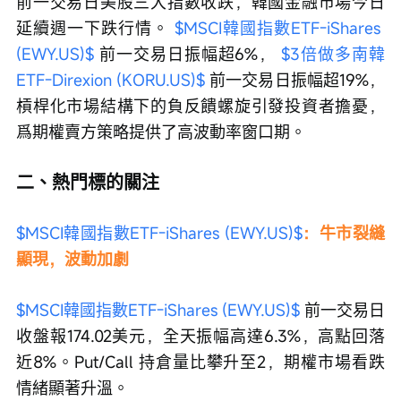
前一交易日美股三大指數收跌，韓國金融市場今日
延續週一下跌行情。 
$MSCI韓國指數ETF-iShares 
(EWY.US)$
 前一交易日振幅超6%， 
$3倍做多南韓
ETF-Direxion (KORU.US)$
 前一交易日振幅超19%，
槓桿化市場結構下的負反饋螺旋引發投資者擔憂，
爲期權賣方策略提供了高波動率窗口期。
二、熱門標的關注
$MSCI韓國指數ETF-iShares (EWY.US)$
：牛市裂縫
顯現，波動加劇
$MSCI韓國指數ETF-iShares (EWY.US)$
 前一交易日
收盤報174.02美元，全天振幅高達6.3%，高點回落
近8%。Put/Call 持倉量比攀升至2，期權市場看跌
情緒顯著升溫。