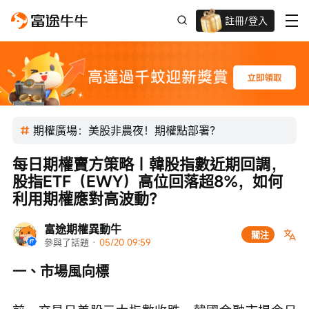
註冊/登入
新客限時
高達過千蚊獎賞
期權廣場：美股非農夜！期權點部署？
每日期權賣方策略｜韓股指數近期回調，
股指ETF（EWY）高位回落超8%，如何
利用期權應對高波動？
富途期權異動牛
關注
參與了話題
 · 
05/20 09:59
一、市場風向標