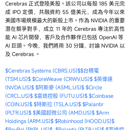
Cerebras 正式登陸美股。該公司以每股 185 美元完
成 IPO 定價，共融資約 55 億美元，成為今年以來
美國市場規模最大的新股上市。作為 NVIDIA 的重要
潛在競爭對手，成立 11 年的 Cerebras 專注於高性
能 AI 芯片開發，客戶及合作夥伴已包括 OpenAI 等 
AI 巨頭。今晚，我們將用 30 分鐘，討論 NVIDIA 以
及 Cerebras 。
$Cerebras Systems (CBRS.US)$
$台積電 
(TSM.US)$
$CoreWeave (CRWV.US)$
$英偉達 
(NVDA.US)$
$阿斯麥 (ASML.US)$
$Circle 
(CRCL.US)$
$富途控股 (FUTU.US)$
$Coinbase 
(COIN.US)$
$特斯拉 (TSLA.US)$
$Palantir 
(PLTR.US)$
$美國超微公司 (AMD.US)$
$Arm 
Holdings (ARM.US)$
$Robinhood (HOOD.US)$
$PayPal (PYPL.US)$
$Palantir (PLTR.US)$
$富途控