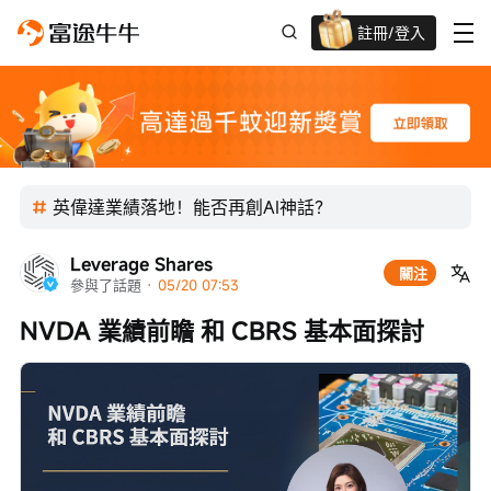
註冊/登入
迎新驚喜賞 股票/BTC等任你揀!
英偉達業績落地！能否再創AI神話？
Leverage Shares
關注
參與了話題
 · 
05/20 07:53
NVDA 業績前瞻 和 CBRS 基本面探討