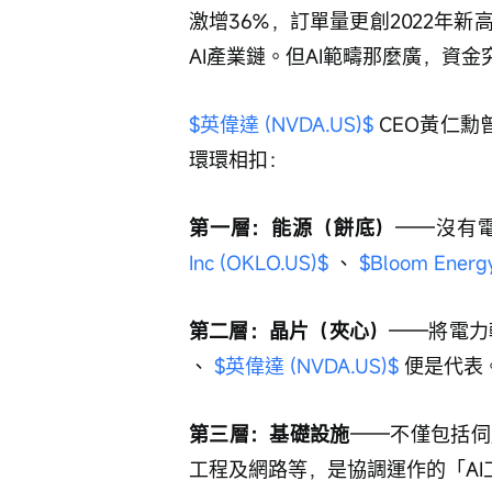
激增36%，訂單量更創2022年
AI產業鏈。但AI範疇那麼廣，資
$英偉達 (NVDA.US)$
 CEO黃仁
環環相扣：
第一層：能源（餅底）
——沒有
Inc (OKLO.US)$
 、 
$Bloom Energy
第二層：晶片（夾心）
——將電力
、 
$英偉達 (NVDA.US)$
 便是代表
第三層：基礎設施
——不僅包括伺
工程及網路等，是協調運作的「AI