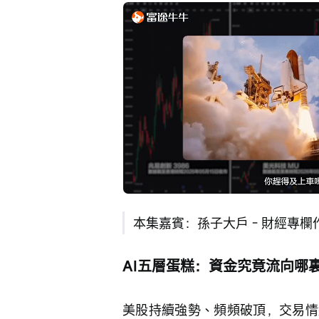
Loaded
:
Progress
:
取
0%
0%
消
/
靜
音
本集嘉賓：孫子大戶 - 財經專欄
AI五層蛋糕：資金究竟流向哪
美股持續強勢、頻頻破頂，交易情