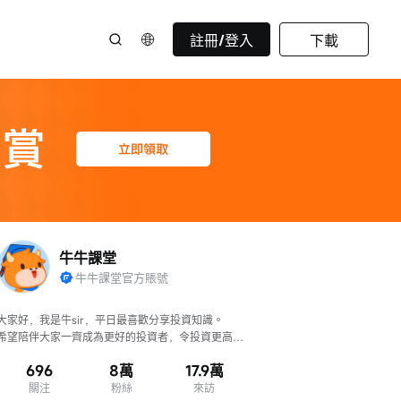
註冊/登入
下載
牛牛課堂
牛牛課堂官方賬號
大家好，我是牛sir，平日最喜歡分享投資知識。

希望陪伴大家一齊成為更好的投資者，令投資更高
效、判斷更準確！
696
8萬
17.9萬
關注
粉絲
來訪