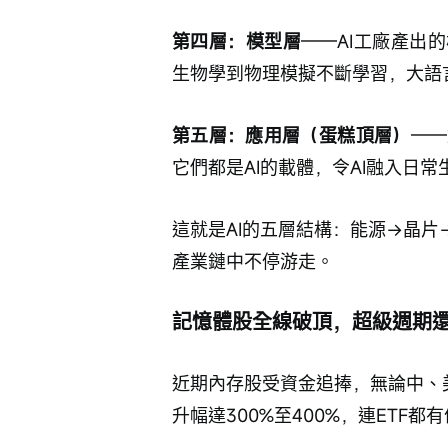
第四層：模型層
——AI工廠產出
生物學到物理模擬不斷學習，大語
第五層：應用層（蛋糕頂層）
——
它們都是AI的載體，令AI融入日常
這就是AI的五層結構：能源→晶
產業鏈中不停游走。
記憶體股全線破頂，超級週期
近期內存股受資金追捧，無論中、
升幅達300%至400%，連ETF都