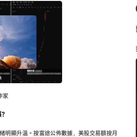
播
放
速
度
作家 
裏？
緒明顯升溫。按富途公佈數據，美股交易額按月