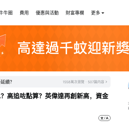
牛牛圈
費用
優惠與活動
財富專欄
更多
勢延續？
1558萬次瀏覽 · 507篇内容
水？高追咗點算？英偉達再創新高，資金