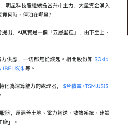
新高，明星科技股繼續擔當升市主力，大量資金湧入
金究竟何時、停泊在哪裏？
勳曾提出，AI其實是一個「五層蛋糕」，由下至上、
電力供應，一切都無從談起。相關股份如 
$Oklo 
 (BE.US)$
 等。
轉化為運算能力的處理器， 
$台積電 (TSM.US)$
。
服器，還涵蓋土地、電力輸送、散熱系統、建設
工廠」。