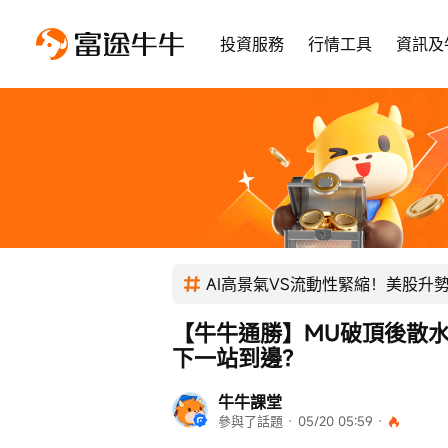
投資服務
行情工具
資訊及
AI高景氣VS流動性緊縮！美股升
【牛牛通勝】MU破頂後散
下一站到邊？
牛牛課堂
參與了話題
 · 
05/20 05:59
 · 