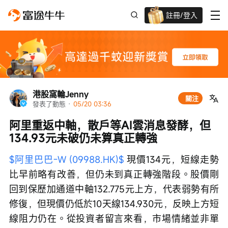
註冊/登入
迎新驚喜賞 股票/BTC等任你揀!
港股窩輪Jenny
關注
發表了動態
 · 
05/20 03:36
阿里重返中軸，散戶等AI雲消息發酵，但
134.93元未破仍未算真正轉強
$阿里巴巴-W (09988.HK)$
 現價134元，短線走勢
比早前略有改善，但仍未到真正轉強階段。股價剛
回到保歷加通道中軸132.775元上方，代表弱勢有所
修復，但現價仍低於10天線134.930元，反映上方短
線阻力仍在。從投資者留言來看，市場情緒並非單