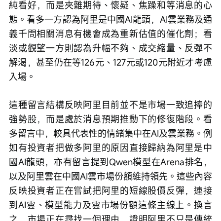
純看好，而是夾雜期待、懷疑、焦躁和等消息的心
態。看多一方認為阿里是中國AI龍頭，AI雲業務及通
義千問相關消息有機會成為重新估值的催化劑；看
淡或觀望一方則認為升幅不夠、成交縮量、反彈不
解渴，甚至仍在等126元、127元或120元附近才考慮
入場。
這種留言結構反映阿里目前並不是市場一致追捧的
強勢股，而是處於消息預期推動下的修復階段。看
多留言中，較具代表性的情緒集中在AI及雲業務。例
如有投資者把做多阿里的原因直接歸納為阿里是中
國AI龍頭，亦有留言提到Qwen模型在Arena排名，
以及阿里雲在中國AI雲市場份額維持領先。這些內容
反映投資者正在嘗試把阿里的短線股價反彈，連接
到AI雲、模型能力及雲市場份額這條主線上。換言
之，市場正在尋找一個理由，證明阿里不只是傳統