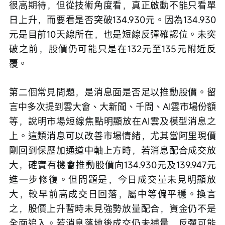
很高期待，但從技術角度看，真正啟動不能只看單
日上升，而要看是否突破134.930元。因為134.930
元是目前10天線所在，也是短線反彈確認位。未突
破之前，股價仍可能只是在132元至135元附近反
覆。
第二個常見問題，是消息面是否足以推動股價。留
言中多次提到雲大會、大新聞、千問、AI雲市場份額
等，說明市場短線焦點明顯放在AI雲及模型消息之
上。這類消息可以改善市場情緒，尤其當阿里現價
剛回到保歷加通道中軸上方時，若消息配合成交放
大，確實有機會推動股價向134.930元及139.947元
進一步修復。但問題是，今日成交量未見明顯放
大，較早前高成交日回落，屬中等偏平穩。換言
之，股價上升暫時未見強勢放量配合，資金仍不是
全面追入。若消息落地後成交仍未補量，反彈可能