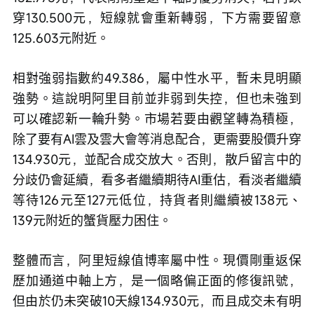
穿130.500元，短線就會重新轉弱，下方需要留意
125.603元附近。
相對強弱指數約49.386，屬中性水平，暫未見明顯
強勢。這說明阿里目前並非弱到失控，但也未強到
可以確認新一輪升勢。市場若要由觀望轉為積極，
除了要有AI雲及雲大會等消息配合，更需要股價升穿
134.930元，並配合成交放大。否則，散戶留言中的
分歧仍會延續，看多者繼續期待AI重估，看淡者繼續
等待126元至127元低位，持貨者則繼續被138元、
139元附近的蟹貨壓力困住。
整體而言，阿里短線值博率屬中性。現價剛重返保
歷加通道中軸上方，是一個略偏正面的修復訊號，
但由於仍未突破10天線134.930元，而且成交未有明