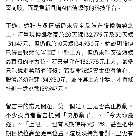
電商股，而是重新具備AI估值想像的科技平台。
不過，這種看多情緒仍未完全反映在股價強勢之
上。阿里現價雖然高於20天線132.775元及30天線
131.147元，但仍低於10天線134.930元。這說明股價
已經由較弱位置回到中軸上方，但仍未能突破短線
最直接的壓力位。若只是守在132.775元上方，最多
只能說走勢略有修復；若要令短線資金更有信心，
股價必須升穿134.930元，並在其上方企穩，才有條
件進一步挑戰139.947元。
留言中的常見問題，第一個是阿里是否真正啟動。
不少投資者留言提到「快啟動了」、「今天你最
強」、「上吧」，也有人期待每天升1%，甚至把中
期目標拉高至更高位置。這反映持貨者對阿里仍有