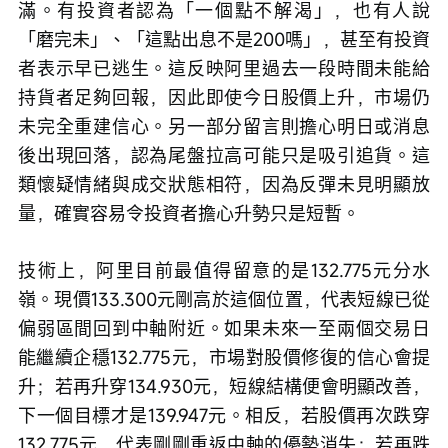
滿。有投資者認為「一個點不解渴」，也有人說
「磨完未」、「這點出息不是200嗎」，甚至有投資
者表示早已逃生。這反映阿里過去一段時間未能給
持貨者足夠回報，因此即使今日股價上升，市場仍
未完全重建信心。另一部分留言則擔心明日或消息
後出現回落，認為尾盤拉高可能只是吸引追貨。這
類懷疑情緒與成交狀態相符，因為反彈未見明顯放
量，確實容易令投資者擔心升勢只是短暫。
技術上，阿里目前最值得留意的是132.775元分水
嶺。現價133.300元剛高於這個位置，代表短線已從
偏弱區間回到中軸附近。如果未來一至兩個交易日
能繼續企穩132.775元，市場對股價修復的信心會提
升；若再升穿134.930元，短線結構便會明顯改善，
下一個目標才是139.947元。相反，若股價再次跌穿
132.775元，代表剛剛重返中軸的優勢消失；若再跌