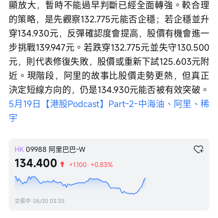
顯放大，暫時不能過早判斷已經全面轉強。較合理
的策略，是先觀察132.775元能否企穩；若企穩並升
穿134.930元，反彈確認度會提高，股價有機會進一
步挑戰139.947元。若跌穿132.775元並失守130.500
元，則代表修復失敗，股價或重新下試125.603元附
近。現階段，阿里的故事比股價走勢更熱，但真正
決定短線方向的，仍是134.930元能否被有效突破。
5月19日【港股Podcast】Part-2-中海油、阿里、稀
宇
HK
09988
阿里巴巴-W
134.400
+1.100
+0.83%
交易中
05/20 03:35