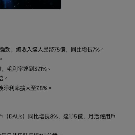
播
放
速
度
績強勁，總收入達人民幣75億，同比增長7%。
。
，毛利率達到37.1%。
倍。
淨利率擴大至7.8%。
（DAUs）同比增長8%，達1.15億，月活躍用戶