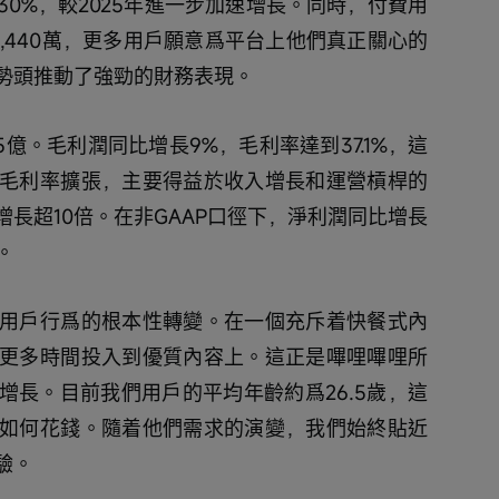
0%，較2025年進一步加速增長。同時，付費用
3,440萬，更多用戶願意爲平台上他們真正關心的
勢頭推動了強勁的財務表現。
億。毛利潤同比增長9%，毛利率達到37.1%，這
現毛利率擴張，主要得益於收入增長和運營槓桿的
長超10倍。在非GAAP口徑下，淨利潤同比增長
。
用戶行爲的根本性轉變。在一個充斥着快餐式內
更多時間投入到優質內容上。這正是嗶哩嗶哩所
增長。目前我們用戶的平均年齡約爲26.5歲，這
如何花錢。隨着他們需求的演變，我們始終貼近
驗。