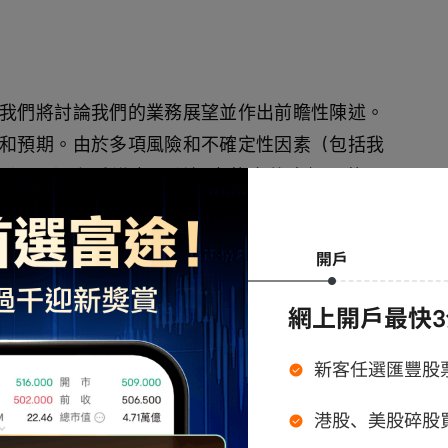
我們將討論我們的業務展望並作出前瞻性陳述。
和預期。由於多項風險和不確定性因素（包括我
（SEC）和香港交易所提交的文件中提及的因
新聞稿及本次討論中所述內容存在重大差異。
用於比較目的。該指標的定義及調節表詳見我們今天
，本次會議正在錄音。此外，本次電話會議的投
關係網站 ir.bilibili.com 上提供。
人員包括：董事會主席兼首席執行官Rui Chen
 Li女士，以及首席財務官Xin Fan先生。現在，