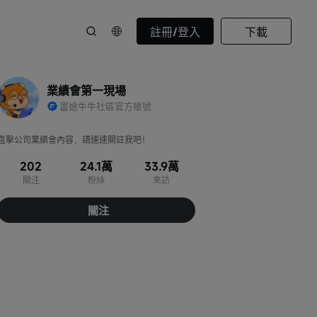
註冊/登入
下載
業績會第一現場
富途牛牛社區官方賬號
直擊公司業績會內容，請速速關註我吧！
202
24.1萬
33.9萬
關注
粉絲
來訪
關注