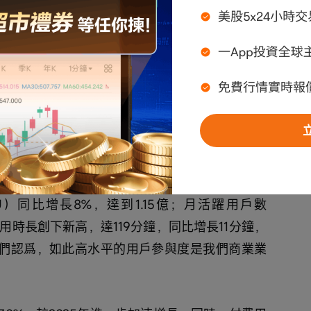
與我們的會議。2026年對嗶哩嗶哩而言開了一個好
良好勢頭，在社區建設、商業化和盈利能力方面
表現。高質量內容和真實體驗繼續推動用戶自然
）同比增長8%，達到1.15億；月活躍用戶數
使用時長創下新高，達119分鐘，同比增長11分鐘，
我們認爲，如此高水平的用戶參與度是我們商業業