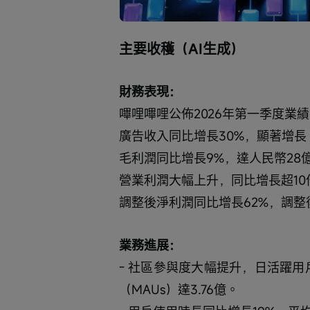
取
0%
0%
消
/
靜
音
主要收穫（AI生成）
財務表現：
嗶哩嗶哩公佈2026年第一季度業
廣告收入同比增長30%，顯著增長
毛利潤同比增長9%，達人民幣28億
營業利潤大幅上升，同比增長超10
調整後淨利潤同比增長62%，調整後
業務進展：
- 社區參與度大幅提升，日活躍用戶
（MAUs）達3.76億。