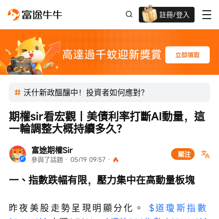
註冊/登入
迎新驚喜賞 股票/BTC等任你揀!
沃什新政醞釀中！投資者如何應對？
期權sir看宏觀丨美債利率打斷AI動量，這
一輪調整大概持續多久？
富途期權Sir
關注
參與了話題
 · 
05/19 09:57
 · 
一、指數跌幅有限，壓力集中在高動量板塊
昨夜美股走勢呈現明顯分化。 
$道瓊斯指數 