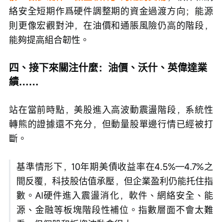
絡安全短期作爲硬件調整期的資金過渡方向；能源
則更像宏觀對沖，在油價和通脹風險仍高的階段，
能夠提高組合韌性。
四、接下來關注什麼：油價、沃什、英偉達業
績……
站在當前時點，美股進入高波動震盪階段，系統性
轉熊的證據還不充分，但動量股單邊行情已經被打
斷。
基準情形下，10年期美債收益率在4.5%—4.7%之
間反覆，科技股估值承壓，但企業盈利仍能托住指
數。AI硬件進入震盪消化，軟件、網絡安全、能
源、金融等板塊階段性補位。指數層面不會太難