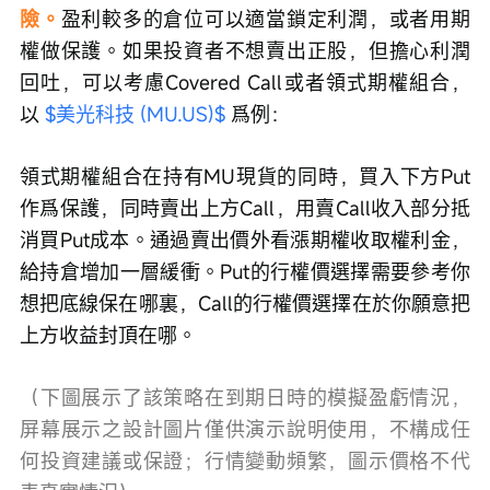
險。
盈利較多的倉位可以適當鎖定利潤，或者用期
權做保護。如果投資者不想賣出正股，但擔心利潤
回吐，可以考慮Covered Call或者領式期權組合，
以 
$美光科技 (MU.US)$
 爲例：
領式期權組合在持有MU現貨的同時，買入下方Put
作爲保護，同時賣出上方Call，用賣Call收入部分抵
消買Put成本。通過賣出價外看漲期權收取權利金，
給持倉增加一層緩衝。Put的行權價選擇需要參考你
想把底線保在哪裏，Call的行權價選擇在於你願意把
上方收益封頂在哪。
（下圖展示了該策略在到期日時的模擬盈虧情況，
屏幕展示之設計圖片僅供演示說明使用，不構成任
何投資建議或保證；行情變動頻繁，圖示價格不代