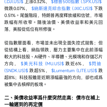
(.DJI.US)$
 上漲0.32%， 
$標普500指數 (.SPX.US)$
微跌0.07%， 
$納斯達克綜合指數 (.IXIC.US)$
 下跌
0.51%。尾盤階段，特朗普再度釋放緩和信號，市場
跌幅有所收窄。隨後油價、美債收益率和美元回
落，美股從低位有所修復。
從指數層面看，市場並未出現全面失控式拋售；但
從結構上看，納指領跌，壓力主要集中在此前漲幅
較大的科技股、AI硬件、半導體、光模塊和存儲芯片
方向， 
$美光科技 (MU.US)$
 跌近6%， 
$閃迪 
(SNDK.US)$
 跌超5%， 
$Lumentum (LITE.US)$
 跌
超8%；科技股雖是近期漲幅最強的方向，卻也成爲
被集中去槓桿的板塊。
二、美債收益率爲什麼突然走高：債市在補上
一輪遲到的再定價