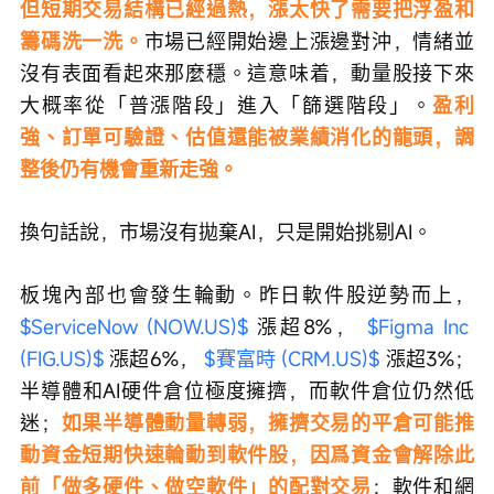
但短期交易結構已經過熱，漲太快了需要把浮盈和
籌碼洗一洗。
市場已經開始邊上漲邊對沖，情緒並
沒有表面看起來那麼穩。這意味着，動量股接下來
大概率從「普漲階段」進入「篩選階段」。
盈利
強、訂單可驗證、估值還能被業績消化的龍頭，調
整後仍有機會重新走強。
換句話說，市場沒有拋棄AI，只是開始挑剔AI。
板塊內部也會發生輪動。昨日軟件股逆勢而上， 
$ServiceNow (NOW.US)$
 漲超8%， 
$Figma Inc 
(FIG.US)$
 漲超6%， 
$賽富時 (CRM.US)$
 漲超3%；
半導體和AI硬件倉位極度擁擠，而軟件倉位仍然低
迷；
如果半導體動量轉弱，擁擠交易的平倉可能推
動資金短期快速輪動到軟件股，因爲資金會解除此
前「做多硬件、做空軟件」的配對交易
；軟件和網