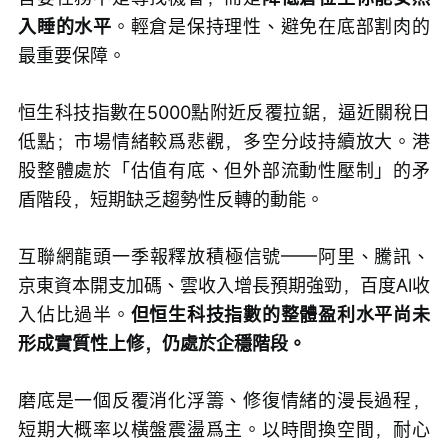
入睡的水平
。輕倉是保持理性、避免在底部割肉的
最重要保障。
恒生科技指數在5000點附近反覆拉鋸，逼近關稅日
低點；市場情緒較爲悲觀，多空分歧持續放大。港
股整體處於「估值有底、但外部流動性壓制」的矛
盾階段，短期缺乏趨勢性反轉的動能。
互聯網龍頭一季報釋放積極信號——阿里、騰訊、
京東資本開支加碼、雲收入增長預期強勁，百度AI收
入佔比過半。
但恒生科技指數的整體盈利水平尚未
形成實質性上修，仍處於企穩階段。
磨底是一個反覆消化浮籌、修復情緒的漫長過程，
短期大概率以橫盤震盪爲主。以時間換空間，耐心