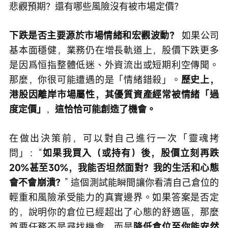
悲觀預期？還有哪些風險沒有被市場定價？
下跌是否主要源於市場情緒和宏觀波動？
 如果公司
基本面穩健，業務仍在增長軌道上，股價下跌更多
是因爲恒指整體低迷、外資流出或短期利空傳聞。
那麼，你很可能遭遇的是「情緒錯殺」。
歷史上，
港股因離岸市場屬性，其優質資產經常被情緒「過
度定價」
，
這恰恰可能創造了機會。
在做出決策前，可以對自己進行一次「靈魂拷
問」：“
如果我買入（或持有）後，股價立刻再跌
20%甚至30%，我能否坦然面對？我的生活和心態
會不會崩潰？
” 這個測試能瞬間讓你看清自己倉位的
輕重和風險承受能力的真實邊界。如果答案是否定
的，說明你的倉位已經超出了心態的舒適區，那麼
首要任務不是尋找機會，而是
降低倉位至你能安然