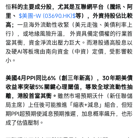
恒
科的主要成分股，尤其是互聯網平台（騰訊、阿
里、 
$美團-W (03690.HK)$
等），外資持股佔比較
高；
一旦海外流動性收緊（美元走強、美債利率上
行），或地緣風險升溫， 外資具備定價權的行業首
當其衝，資金淨流出壓力巨大。而港股通高股息以
及硬AI等板塊由南向資金（中資）定價，受影響較
小。
美國4月PPI同比6%（創三年新高），30年期美債
收益率突破5%關鍵心理閾值，導致全球流動性抽
離，港股首當其衝。
雖然市場預期沃什（新任聯儲
局主席）上任後可能推進「縮表+減息」組合，但短
期PPI超預期使減息預期推遲，加息概率飆升，也形
成了估值壓制。