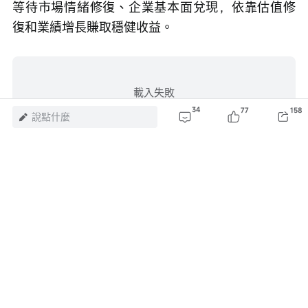
等待市場情緒修復、企業基本面兌現，依靠估值修
復和業績增長賺取穩健收益。
載入失敗
重新載入
34
77
158
說點什麼
風險及免責聲明：以上內容僅代表作者個人觀點，不代表富途任何立場，亦不
構成任何投資建議，富途對此不作任何保證與承諾。
更多信息
70
2
5
瀏覽 70萬
舉報
評論（34）
登錄
發表評論