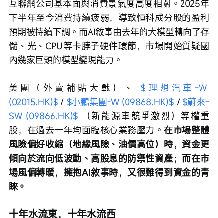
互聯網公司基本面與消費景氣度高度相關。2025年
下半年至今消費持續疲弱，導致恒科成分股的盈利
預期被持續下調。而AI敘事由去年的大模型轉向了存
儲、光、CPU等卡脖子硬件環節，市場開始質疑國
內幾家巨頭的模型變現能力。
美團（外賣補貼大戰）、 
$理想汽車-W 
(02015.HK)$
 / 
$小鵬集團-W (09868.HK)$
 / 
$蔚來-
SW (09866.HK)$
 （新能源車競爭激烈）等權重
股，在過去一年均面臨核心業務壓力。
在市場整體
風險偏好收縮（地緣風險、油價高位）時，資金更
傾向於流向低波動、高股息的防禦性資產；而在市
場風偏轉暖，擁抱AI敘事時，又很難得到資金的青
睞。
十年水流東，十年水流西