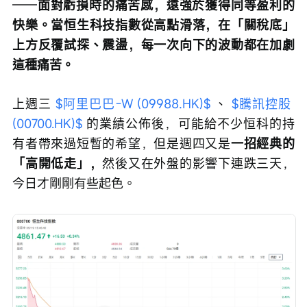
——
面對虧損時的痛苦感，遠強於獲得同等盈利的
快樂。當恒生科技指數從高點滑落，在「關稅底」
上方反覆試探、震盪，每一次向下的波動都在加劇
這種痛苦。
上週三 
$阿里巴巴-W (09988.HK)$
 、 
$騰訊控股 
(00700.HK)$
 的業績公佈後，可能給不少恒科的持
有者帶來過短暫的希望，但是週四又是
一招經典的
「高開低走」，
然後又在外盤的影響下連跌三天，
今日才剛剛有些起色。