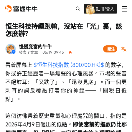
註冊/登入
迎新驚喜賞 股票/BTC等任你揀!
恒生科技持續跑輸，沒站在「光」裏，該
怎麼辦？
慢慢变富的牛牛
關注
發表了文章
 · 
05/19 09:43
 · 
看着屏幕上 
$恒生科技指數 (800700.HK)$
 的數字，
你或許正經歷着一場無聲的心理風暴。市場的聲音
不絕於耳：「又跌了」、「還沒見底」。而一個更
刺耳的詞反覆敲打着你的神經——「關稅日低
點」。
這個彷彿帶着歷史重量和心理魔咒的關口，指的是
2025年4月9日砸出的低點。
即便當前的指數仍比那