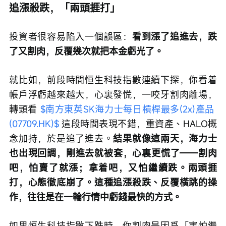
追漲殺跌，「兩頭捱打」
投資者很容易陷入一個誤區：
看到漲了追進去，跌
了又割肉，反覆幾次就把本金虧光了。
就比如，前段時間恒生科技指數連續下探，你看着
帳戶浮虧越來越大，心裏發慌，一咬牙割肉離場，
轉頭看 
$南方東英SK海力士每日槓桿最多(2x)產品 
(07709.HK)$
 這段時間表現不錯，重資產、HALO概
念加持，於是追了進去。
結果就像這兩天，海力士
也出現回調，剛進去就被套，心裏更慌了——割肉
吧，怕賣了就漲；拿着吧，又怕繼續跌。兩頭捱
打，心態徹底崩了。這種追漲殺跌、反覆橫跳的操
作，往往是在一輪行情中虧錢最快的方式。
如果恒生科技指數下跌時，你割肉是因爲「害怕繼