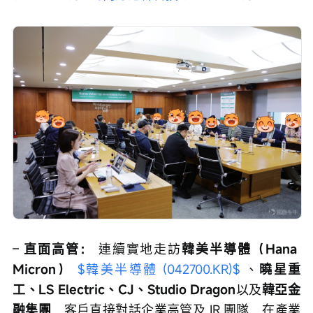
– 
直面高管：
 連續實地走訪
韓美半導體（Hana 
Micron） 
$韓美半導體 (042700.KR)$
 、
曉星重
工、LS Electric、CJ、Studio Dragon
以及
韓亞金
融集團
，客戶直接對話企業高管及 IR 團隊，在產業