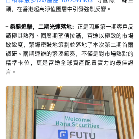
日槓桿最多(2x)產品 (07709.HK)$
  等國際一線巨
頭，在香港超高淨值圈層中引發強烈反響。
– 
乘勝追擊，二期光速落地：
正是因爲第一期客戶反
饋極其熱烈、圈層期望值拉滿，富途以極致的市場
敏銳度，緊鑼密鼓地策劃並落地了本次第二期首爾
調研。兩期連辦的緊湊節奏，不僅是對市場熱點的
精準卡位，更是富途全球資產配置實力的最佳證
言。