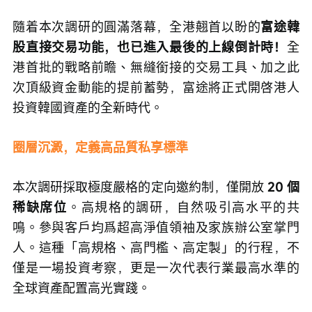
隨着本次調研的圓滿落幕，全港翹首以盼的
富途韓
股直接交易功能，也已進入最後的上線倒計時！
全
港首批的戰略前瞻、無縫銜接的交易工具、加之此
次頂級資金動能的提前蓄勢，富途將正式開啓港人
投資韓國資產的全新時代。
圈層沉澱，定義高品質私享標準
本次調研採取極度嚴格的定向邀約制，僅開放 
20 個
稀缺席位
。高規格的調研，自然吸引高水平的共
鳴。參與客戶均爲超高淨值領袖及家族辦公室掌門
人。這種「高規格、高門檻、高定製」的行程，不
僅是一場投資考察，更是一次代表行業最高水準的
全球資產配置高光實踐。