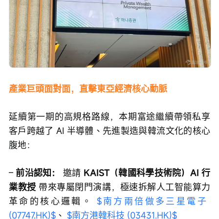
產業巨頭面對面，直擊東亞經濟核心動脈
延續第一期的高規格路線，本期富途繼續帶領私享
客戶跨越了 AI 半導體、先進製造與韓流文化的核心
腹地：
– 
前沿認知：
 邀請 
KAIST（韓國科學技術院）AI 行
業教授
 帶來專屬閉門演講，極速拆解人工智能算力
革命的核心邏輯。 
$南方兩倍做多三星電子 
(07747.HK)$
、 
$南方港韓科技 (03431.HK)$