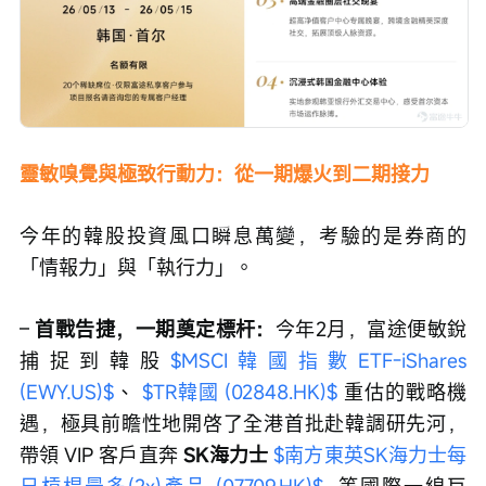
靈敏嗅覺與極致行動力：從一期爆火到二期接力
今年的韓股投資風口瞬息萬變，考驗的是券商的
「情報力」與「執行力」。
– 
首戰告捷，一期奠定標杆：
今年2月，富途便敏銳
捕捉到韓股
$MSCI韓國指數ETF-iShares 
(EWY.US)$
、 
$TR韓國 (02848.HK)$
 重估的戰略機
遇，極具前瞻性地開啓了全港首批赴韓調研先河，
帶領 VIP 客戶直奔 
SK海力士
$南方東英SK海力士每