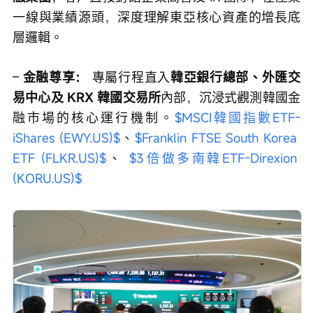
一線與業績源頭，深度理解東亞核心資產的增長底
層邏輯。
– 
金融尊享：
 專屬行程直入
韓亞銀行總部、外匯交
易中心及 KRX 韓國交易所
內部，沉浸式觀測韓國金
融市場的核心運行機制。
$MSCI韓國指數ETF-
iShares (EWY.US)$
、
$Franklin FTSE South Korea 
ETF (FLKR.US)$
、 
$3倍做多南韓ETF-Direxion 
(KORU.US)$