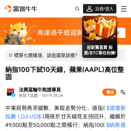
註冊/登入
迎新驚喜賞 股
票/BTC等任你揀!
標普七週連漲，該追還是該撤？
納指100下試10天線，蘋果(AAPL)高位整
固
法興窩輪牛熊證專頁
關注
參與了話題
 · 
05/19 05:24
中東局勢再添變數，美股走勢分化，道指( 
$道瓊斯
指數 (.DJI.US)$
 )隔夜於廿天線見支持回升，繼續於
49,000點至50,000點之間橫行；納指100( 
$納斯達