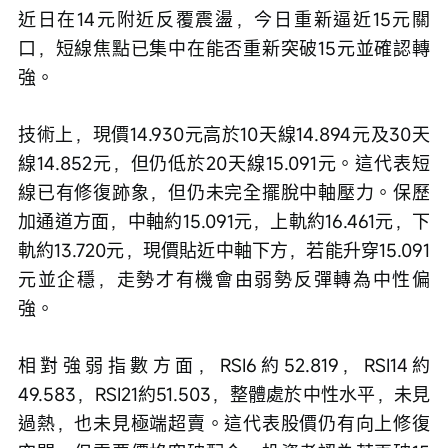
近日在14元附近反覆震盪，今日重新逼近15元關
口，短線焦點已集中在能否重新突破15元並確認轉
強。
技術上，現價14.930元高於10天線14.894元及30天
線14.852元，但仍低於20天線15.091元。這代表短
線已有修復跡象，但仍未完全擺脫中軸壓力。保歷
加通道方面，中軸約15.091元，上軌約16.461元，下
軌約13.720元，現價貼近中軸下方，若能升穿15.091
元並企穩，走勢才有機會由弱勢反彈轉為中性偏
強。
相對強弱指數方面，RSI6約52.819，RSI14約
49.583，RSI21約51.503，整體處於中性水平，未見
過熱，也未見極端超賣。這代表股價仍有向上修復