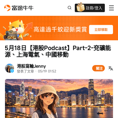
註冊/登入
迎新驚喜賞 股票/BTC等任你揀!
5月18日【港股Podcast】Part-2-兗礦能
源、上海電氣、中國移動
港股窩輪Jenny
關注
發表了文章
 · 
05/19 01:52