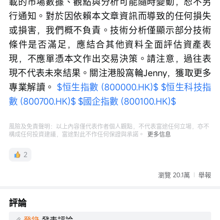
載的市場數據、觀點與分析可能隨時變動，恕不另
行通知。對於因依賴本文章資訊而導致的任何損失
或損害，我們概不負責。技術分析僅顯示部分技術
條件是否滿足，應結合其他資料全面評估資產表
現，不應單憑本文作出交易決策。請注意，過往表
現不代表未來結果。關注港股窩輪Jenny，獲取更多
專業解讀。 
$恒生指數 (800000.HK)$
$恒生科技指
數 (800700.HK)$
$國企指數 (800100.HK)$
風險及免責聲明：以上內容僅代表作者個人觀點，不代表富途任何立場，亦不
構成任何投資建議，富途對此不作任何保證與承諾。
更多信息
2
瀏覽 20.1萬
舉報
評論
登錄
發表評論