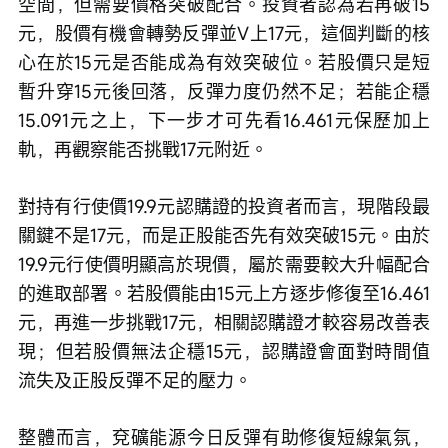
空間，但需要價格突破配合。投資者認為若再破15
元，股價有機會轉勢反彈並V上17元，這個判斷的核
心在於15元是否能成為有效突破位。若股價只是短
暫升穿15元後回落，反彈力度仍然不足；若能企穩
15.091元之上，下一步才可先看16.461元保歷加上
軌，再觀察能否挑戰17元附近。
對持有行使價19.9元認購證的投資者而言，現階段最
關鍵不是17元，而是正股能否先有效突破15元。由於
19.9元行使價明顯高於現價，屬於需要較大升幅配合
的進取部署。若股價能由15元上方逐步修復至16.461
元，再進一步挑戰17元，相關認購證才較容易改善表
現；但若股價無法企穩15元，認購證會面對時間值
流失及正股反彈不足的壓力。
整體而言，兗礦能源今日反彈有助修復短線氣氛，