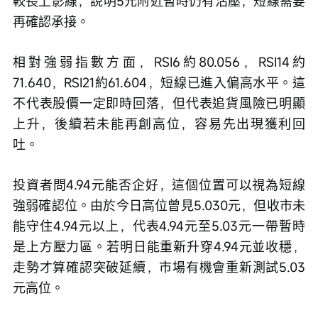
較長上影線，說明5元附近暫時仍有沽壓，短線需要
再確認承接。
相對強弱指數方面，RSI6約80.056，RSI14約
71.640，RSI21約61.604，短線已進入偏高水平。這
不代表股價一定即時回落，但代表追貨風險已明顯
上升，後續若未能再創高位，容易先出現獲利回
吐。
投資者問4.94元能否企好，這個位置可以視為短線
強弱確認位。由於今日高位曾見5.030元，但收市未
能守住4.94元以上，代表4.94元至5.03元一帶暫時
是上方壓力區。若明日能重新升穿4.94元並收穩，
走勢才算確認突破延續，市場有機會重新測試5.03
元高位。