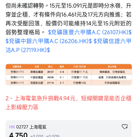
但尚未確認轉勢。15元至15.091元是即時分水嶺，升
穿並企穩，才有條件向16.461元及17元方向推進；若
再次受壓回落，股價仍可能維持14元至15元附近的
弱勢整理格局。 
$兗礦匯豐六甲購A.C (26107.HK)$
$兗礦中銀六甲購A.C (26206.HK)$
$兗礦信證六甲
沽A.P (27119.HK)$
2、上海電氣急升挑戰4.94元，短線關鍵是能否企穩
上影線壓力區
HK
02727
上海電氣
4.750
+0.000
+0.00%