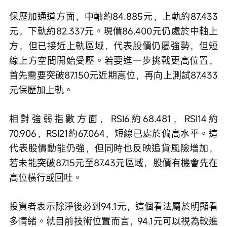
保歷加通道方面，中軸約84.885元，上軌約87.433
元，下軌約82.337元。現價86.400元仍處於中軸上
方，但已接近上軌區域，代表股價仍屬強勢，但短
線上方空間開始受壓。若要進一步挑戰更高位置，
首先需要突破87.150元近期高位，再向上測試87.433
元保歷加上軌。
相對強弱指數方面，RSI6約68.481，RSI14約
70.906，RSI21約67.064，短線已處於偏高水平。這
代表股價動能仍強，但同時也反映追貨風險增加，
若未能突破87.15元至87.43元區域，股價有機會先在
高位橫行或回吐。
投資者表示除淨後必到94.1元，這個看法屬於明顯看
多情緒。就目前技術位置而言，94.1元可以視為較進