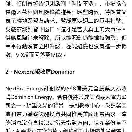
候，特朗普警告伊朗談判「時間不多」，市場擔心
霍爾木茲相關風險繼續拖長；晚些時候，特朗普又
表示應地區盟友請求，暫緩原定週二的軍事打擊，
爲嚴肅談判留下窗口。這才是當天真正的大事件。
供應風險尚未解除，所以能源鏈仍能維持強勢；但
軍事行動沒有立即升級，極端避險也沒有進一步擴
散，VIX反而回落至17.82。
2、NextEra擬收購Dominion
NextEra Energy計劃以約668億美元全股票交易收
購Dominion Energy，合併後將形成美國最大電力公
司之一。這筆交易的背景，是AI數據中心、製造業回
流和電力基礎設施投資共同推高美國用電需求。這
條消息沒有直接決定當天指數方向，但產業份量不
低。AI需求正在從芯片、網絡和算力繼續外溢到電力