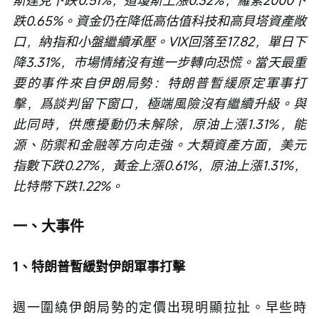
斯達克下跌0.51%，道瓊斯上漲0.32%，羅素2000下
跌0.65%。資金仍在降低高估值科技和高貝塔資產敞
口，納指和小盤繼續承壓。VIX回落至17.82，單日下
降3.31%，市場情緒沒有進一步轉向恐慌。當天最重
要的事件來自伊朗局勢：特朗普暫緩原定軍事打
擊，爲談判留下窗口，極端風險沒有繼續升級。與
此同時，供應擾動仍未解除，原油上漲1.31%，能
源、防禦和金融等方向走強。大類資產方面，美元
指數下跌0.27%，黃金上漲0.61%，原油上漲1.31%，
比特幣下跌1.22%。
一、大事件
1、特朗普暫緩對伊朗軍事打擊
週一圍繞伊朗局勢的定價出現明顯拉扯。早些時