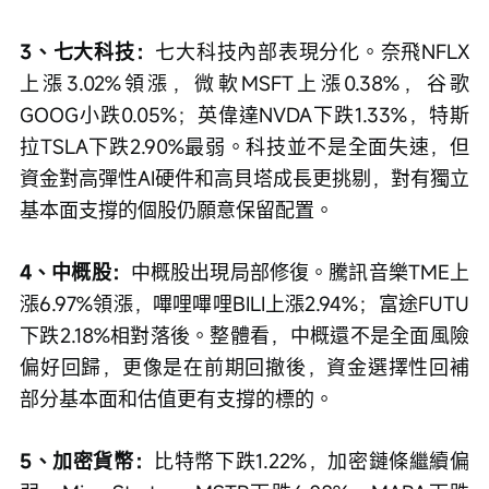
3、七大科技：
七大科技內部表現分化。奈飛NFLX
上漲3.02%領漲，微軟MSFT上漲0.38%，谷歌
GOOG小跌0.05%；英偉達NVDA下跌1.33%，特斯
拉TSLA下跌2.90%最弱。科技並不是全面失速，但
資金對高彈性AI硬件和高貝塔成長更挑剔，對有獨立
基本面支撐的個股仍願意保留配置。
4、中概股：
中概股出現局部修復。騰訊音樂TME上
漲6.97%領漲，嗶哩嗶哩BILI上漲2.94%；富途FUTU
下跌2.18%相對落後。整體看，中概還不是全面風險
偏好回歸，更像是在前期回撤後，資金選擇性回補
部分基本面和估值更有支撐的標的。
5、加密貨幣：
比特幣下跌1.22%，加密鏈條繼續偏