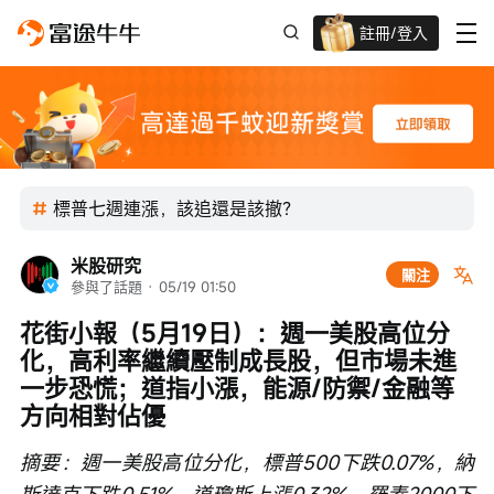
註冊/登入
新客限時
高達過千蚊獎賞
標普七週連漲，該追還是該撤？
米股研究
關注
參與了話題
 · 
05/19 01:50
花街小報（5月19日）：週一美股高位分
化，高利率繼續壓制成長股，但市場未進
一步恐慌；道指小漲，能源/防禦/金融等
方向相對佔優
摘要：週一美股高位分化，標普500下跌0.07%，納