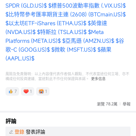
SPDR (GLD.US)$
$標普500波動率指數 (.VIX.US)$
$比特幣參考匯率期貨主連 (2608) (BTCmain.US)$
$以太坊ETF-iShares (ETHA.US)$
$英偉達 
(NVDA.US)$
$特斯拉 (TSLA.US)$
$Meta 
Platforms (META.US)$
$亞馬遜 (AMZN.US)$
$谷
歌-C (GOOG.US)$
$微軟 (MSFT.US)$
$蘋果 
(AAPL.US)$
風險及免責聲明：以上內容僅代表作者個人觀點，不代表富途任何立場，亦不
構成任何投資建議，富途對此不作任何保證與承諾。
更多信息
7
1
1
瀏覽 78.2萬
舉報
評論
登錄
發表評論