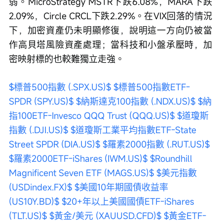
弱。MicroStrategy MSTR下跌6.08%，MARA下跌
2.09%，Circle CRCL下跌2.29%。在VIX回落的情況
下，加密資產仍未明顯修復，說明這一方向仍被當
作高貝塔風險資產處理；當科技和小盤承壓時，加
密映射標的也較難獨立走強。
$標普500指數 (.SPX.US)$
$標普500指數ETF-
SPDR (SPY.US)$
$納斯達克100指數 (.NDX.US)$
$納
指100ETF-Invesco QQQ Trust (QQQ.US)$
$道瓊斯
指數 (.DJI.US)$
$道瓊斯工業平均指數ETF-State 
Street SPDR (DIA.US)$
$羅素2000指數 (.RUT.US)$
$羅素2000ETF-iShares (IWM.US)$
$Roundhill 
Magnificent Seven ETF (MAGS.US)$
$美元指數 
(USDindex.FX)$
$美國10年期國債收益率 
(US10Y.BD)$
$20+年以上美國國債ETF-iShares 
(TLT.US)$
$黃金/美元 (XAUUSD.CFD)$
$黃金ETF-