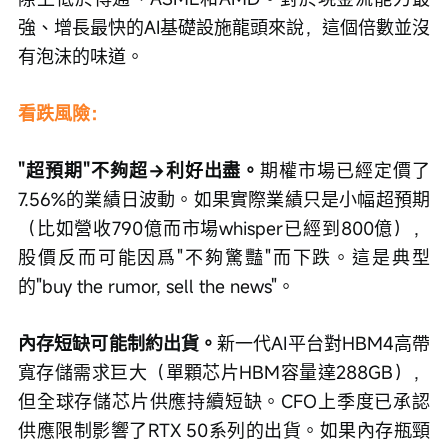
強、增長最快的AI基礎設施龍頭來說，這個倍數並沒
有泡沫的味道。
看跌風險：
"超預期"不夠超→利好出盡。
期權市場已經定價了
7.56%的業績日波動。如果實際業績只是小幅超預期
（比如營收790億而市場whisper已經到800億），
股價反而可能因爲"不夠驚豔"而下跌。這是典型
的"buy the rumor, sell the news"。
內存短缺可能制約出貨。
新一代AI平台對HBM4高帶
寬存儲需求巨大（單顆芯片HBM容量達288GB），
但全球存儲芯片供應持續短缺。CFO上季度已承認
供應限制影響了RTX 50系列的出貨。如果內存瓶頸