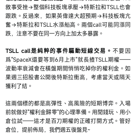
敘事受挫→整個科技板塊承壓→特斯拉和TSLL也會
跟跌。反過來，如果英偉達大超預期→科技板塊亢
奮→特斯拉和TSLL水漲船高。兩個call可能同漲同
跌，注意不要在同一方向上加太多暴露。
TSLL call是純粹的事件驅動短線交易。
不要因
爲"SpaceX還要等到6月上市"就長揸TSLL期權——
波動率衰減會在橫盤期間悄悄吃掉你的權利金。如
果週三招股書公開後特斯拉衝高，考慮當天或隔天
獲利了結。
這兩個標的都是高彈性、高風險的短期博弈。入場
前就做好"權利金歸零"的心理準備。用閒錢玩、用小
倉位試——這才是百刀期權的正確打開方式。管好
倉位，提前佈局，我們週五復盤見~