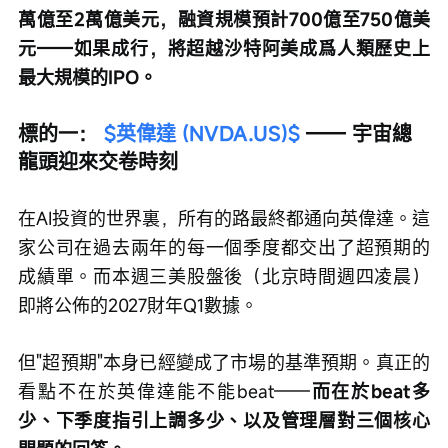
萬億至2萬億美元，融資規模預計700億至750億美
元——如果成行，將超越沙特阿美成爲人類歷史上
最大規模的IPO。
標的一： 
$英偉達 (NVDA.US)$
 —— 宇宙總
龍頭迎來交卷時刻
在AI投資的世界裏，所有的路最終都通向英偉達。這
家公司在過去兩年的每一個季度都交出了超預期的
成績單。而本週三美股盤後（北京時間週四凌晨）
即將公佈的2027財年Q1數據。
但"超預期"本身已經變成了市場的基準預期。真正的
看點不在於英偉達能不能beat——
而在於beat多
少、下季度指引上調多少、以及管理層對三個核心