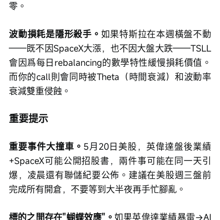
零。
波動損耗是隱形殺手。
如果特斯拉在本週橫盤不動
——既不因SpaceX大漲，也不因大盤大跌——TSLL
會因爲每日rebalancing的數學特性緩慢損耗價值。
而你的call則會同時被Theta（時間衰減）和波動率
衰減雙重侵蝕。
重要提示
重要事件大撞車。
5月20日美股，英偉達盤後業績
+SpaceX可能公開招股書，兩件事可能在同一天引
爆，凌晨還有聯儲紀要公佈。建議在美股週三盤前
完成所有開倉，不要等到大半夜再手忙腳亂。
標的之間存在"蝴蝶效應"。
如果英偉達業績暴雷→AI