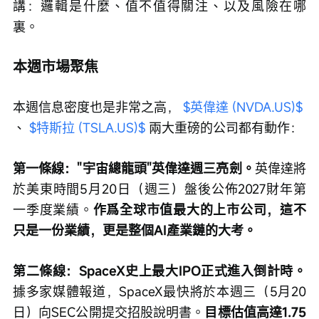
講：邏輯是什麼、值不值得關注、以及風險在哪
裏。
本週市場聚焦
本週信息密度也是非常之高， 
$英偉達 (NVDA.US)$
、 
$特斯拉 (TSLA.US)$
 兩大重磅的公司都有動作：
第一條線："宇宙總龍頭"英偉達週三亮劍。
英偉達將
於美東時間5月20日（週三）盤後公佈2027財年第
一季度業績。
作爲全球市值最大的上市公司，這不
只是一份業績，更是整個AI產業鏈的大考。
第二條線：SpaceX史上最大IPO正式進入倒計時。
據多家媒體報道，SpaceX最快將於本週三（5月20
日）向SEC公開提交招股說明書。
目標估值高達1.75