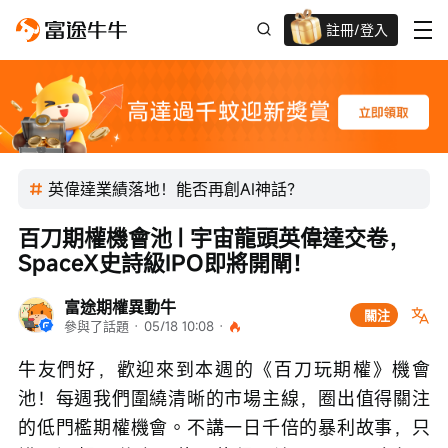
註冊/登入
迎新驚喜賞 股票/BTC等任你揀!
英偉達業績落地！能否再創AI神話？
百刀期權機會池 | 宇宙龍頭英偉達交卷，
SpaceX史詩級IPO即將開閘！
富途期權異動牛
關注
參與了話題
 · 
05/18 10:08
 · 
牛友們好，歡迎來到本週的《百刀玩期權》機會
池！每週我們圍繞清晰的市場主線，圈出值得關注
的低門檻期權機會。不講一日千倍的暴利故事，只