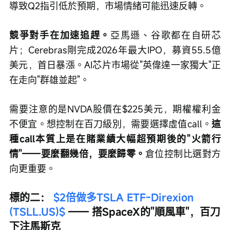
導致Q2指引低於預期，市場情緒可能迅速反轉。
競爭對手在加速追趕。
亞馬遜、谷歌都在自研芯
片；Cerebras剛完成2026年最大IPO，募資55.5億
美元，首日暴漲。AI芯片市場從"英偉達一家獨大"正
在走向"群雄並起"。
需要注意的是NVDA股價在$225美元，期權權利金
不便宜。想控制在百刀級別，需要選擇虛值call。
這
種call本質上是在賭業績大幅超預期後的"火箭行
情"——要麼翻幾倍，要麼歸零。
倉位控制比選對方
向更重要。
標的二： 
$2倍做多TSLA ETF-Direxion 
(TSLL.US)$
 —— 搭SpaceX的"順風車"，百刀
下注馬斯克