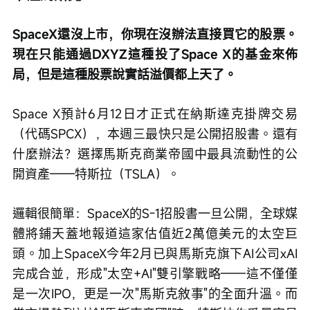
SpaceX還沒上市，你現在沒辦法直接買它的股票。
現在只能通過DXYZ這種投了Space X的基金來佈
局，但是這種股票說實話溢價都上天了。
Space X預計6月12日才正式在納斯達克掛牌交易
（代碼SPCX），本週三最快只是公開招股書。還有
什麼辦法？選擇馬斯克商業帝國中最具流動性的公
開資產——特斯拉（TSLA）。
邏輯很簡單：SpaceX的S-1招股書一旦公開，全球媒
體將鋪天蓋地報道這家估值近2萬億美元的太空巨
頭。加上SpaceX今年2月已與馬斯克旗下AI公司xAI
完成合並，形成"太空+AI"雙引擎戰略——這不僅僅
是一次IPO，更是一次"馬斯克敘事"的全面升溫。而