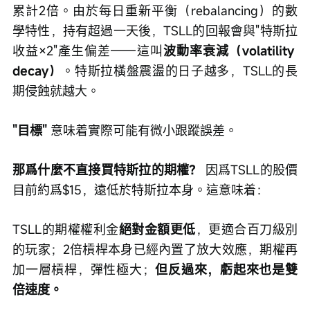
累計2倍。由於每日重新平衡（rebalancing）的數
學特性，持有超過一天後，TSLL的回報會與"特斯拉
收益×2"產生偏差——這叫
波動率衰減（volatility 
decay）
。特斯拉橫盤震盪的日子越多，TSLL的長
期侵蝕就越大。
"目標"
 意味着實際可能有微小跟蹤誤差。
那爲什麼不直接買特斯拉的期權？
 因爲TSLL的股價
目前約爲$15，遠低於特斯拉本身。這意味着：
TSLL的期權權利金
絕對金額更低
，更適合百刀級別
的玩家；2倍槓桿本身已經內置了放大效應，期權再
加一層槓桿，彈性極大；
但反過來，虧起來也是雙
倍速度。