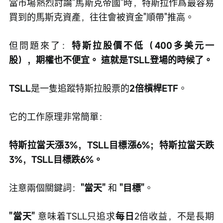
當市場熱烈討論"馬斯克帝國"時，特斯拉作爲最容易
買到的馬斯克資產，往往會被資金"順帶"推高。
但問題來了：
特斯拉股價不低（400多美元一
股），期權也不便宜。
這就是TSLL登場的時候了。
TSLL
是一隻追蹤特斯拉股票的
2倍槓桿ETF
。
它的工作原理非常簡單：
特斯拉當天漲3%，TSLL目標漲6%；特斯拉當天跌
3%，TSLL目標跌6%。
注意兩個關鍵詞：
"當天"
 和 
"目標"
。
"當天"
 意味着TSLL只追求
每日
2倍收益，不是長期