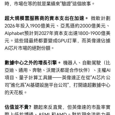
時，市場在等的就是業績來"驗證"這個故事。
超大規模雲服務商的資本支出在加速。
 微軟計劃
2026年投入1900億美元、亞馬遜約2000億美元、
Alphabet預計到2027年資本支出達1800-1900億美
元。這些錢最終都要變成GPU訂單，而英偉達佔據
AI芯片市場的絕對份額。
數據中心之外的增長引擎。
 機器人、自動駕駛（比
亞迪、通用、奔馳、沃爾沃都是合作伙伴）、主權AI
項目、量子計算工具鏈——英偉達正在從"AI芯片公
司"進化爲"AI基礎設施平台公司"，打開遠超數據中心
的天花板。
估值並不貴？
聽起來反直覺，但英偉達的市盈率實
際上低於博通、ASML和AMD。對於現金流能力最