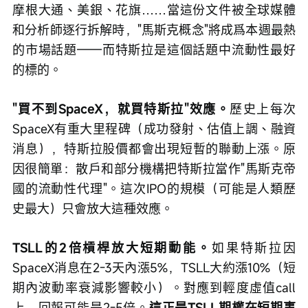
摩根大通、美銀、花旗……當這份文件被全球媒體
和分析師逐行拆解時，"馬斯克概念"將成爲本週最熱
的市場話題——而特斯拉是這個話題中流動性最好
的標的。
"買不到SpaceX，就買特斯拉"效應。
歷史上每次
SpaceX有重大里程碑（成功發射、估值上調、融資
消息），特斯拉股價都會出現短暫的聯動上漲。原
因很簡單：散戶和部分機構把特斯拉當作"馬斯克帝
國的流動性代理"。這次IPO的規模（可能是人類歷
史最大）只會放大這種效應。
TSLL的2倍槓桿放大短期動能。
如果特斯拉因
SpaceX消息在2-3天內漲5%，TSLL大約漲10%（短
期內波動率衰減影響較小）。對應到輕度虛值call
上，回報可能是2-5倍。
這正是TSLL期權在短期事