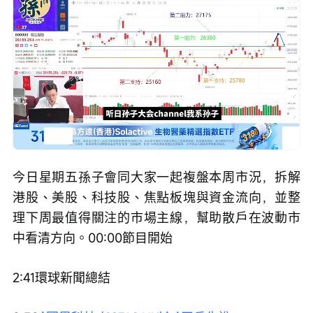
Loaded
:
Progress
:
取
0%
0%
消
/
播
靜
放
音
速
度
今日星期五孫子會同大家一起複盤本周市況，拆解
港股、美股、科技股、焦點板塊與資金流向，並整
理下周最值得關注的市場主線，幫助散戶在波動市
中看清方向。00:00節目開始
2:41環球新聞總結