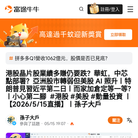
註冊/登入
迎新驚喜賞 股票/BTC等任你揀!
拼多多Q1營收1062億元，股價是否已見底？
港股晶片股業績多賺仍要跌？華虹，中芯
點部署？亞洲股市轉弱但美股 AI 照升｜特
朗普見習近平第二日｜而家加倉定等一等?
｜小心第二腳  #港股 #美股 #動量投資 ｜
【2026/5/15直播】｜孫子大戶
孫子大戶
關注
參與了話題
 · 
05/15 19:07
 · 