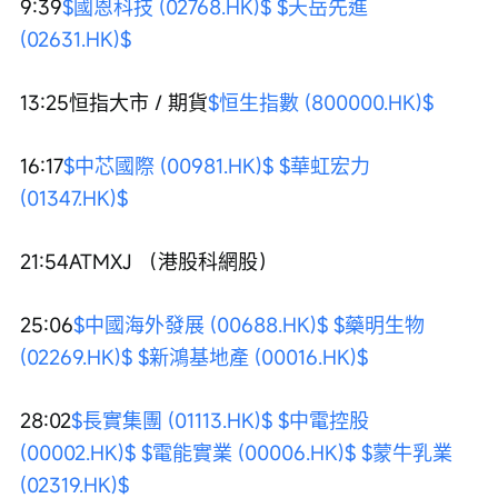
9:39
$國恩科技 (02768.HK)$
$天岳先進 
(02631.HK)$
13:25恒指大市 / 期貨
$恒生指數 (800000.HK)$
16:17
$中芯國際 (00981.HK)$
$華虹宏力 
(01347.HK)$
21:54ATMXJ （港股科網股）
25:06
$中國海外發展 (00688.HK)$
$藥明生物 
(02269.HK)$
$新鴻基地產 (00016.HK)$
28:02
$長實集團 (01113.HK)$
$中電控股 
(00002.HK)$
$電能實業 (00006.HK)$
$蒙牛乳業 
(02319.HK)$